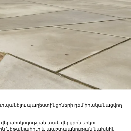
պաշտպանելու պաղեստինցիների դեմ իրականացվող
վերահսկողության տակ վերցրին երկու
մին Նեթանյահուի և պաշտպանության նախկին