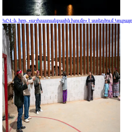
ԿՀՎ-ն, իբր, «աշխատանքային խումբ» է ստեղծում Կուբայո