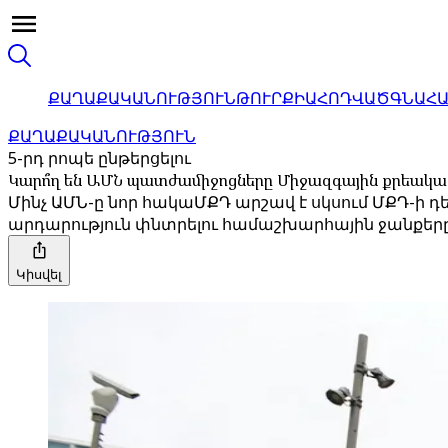
ՔԱՂԱՔԱԿԱՆՈՒԹՅՈՒՆ
ԹՈՒՐՔԻԱ
ՀՈԴՎԱԾ
ԳՆԱՀ
ՔԱՂԱՔԱԿԱՆՈՒԹՅՈՒՆ
5-րդ րոպե ընթերցելու
Կարո՞ղ են ԱՄՆ պատժամիջոցները Միջազգային քրեակա
Մինչ ԱՄՆ-ը նոր հակաՄՔԴ արշավ է սկսում ՄՔԴ-ի 
արդարություն փնտրելու համաշխարհային ջանքերը
Կիսվել