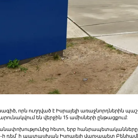
ինագիծ, որն ուղղված է Իսրայելի առաջնորդներին 
րունակվում են վերջին 15 ամիսների ընթացքում:
շխանափոխությունից հետո, երբ հանրապետականները 
-ի դեմ՝ ի պատասխան Իսրայելի վարչապետ Բենիա