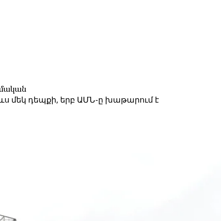
զմական
ս մեկ դեպքի, երբ ԱՄՆ-ը խաթարում է