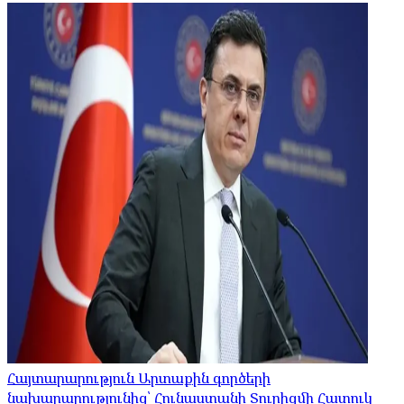
Հայտարարություն Արտաքին գործերի
նախարարությունից՝ Հունաստանի Տուրիզմի Հատուկ