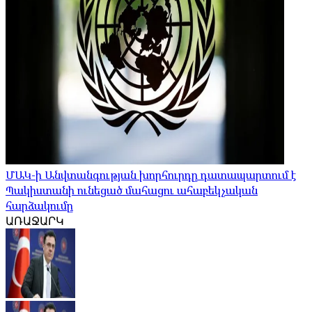
ՄԱԿ-ի Անվտանգության խորհուրդը դատապարտում է
Պակիստանի ունեցած մահացու ահաբեկչական
հարձակումը
ԱՌԱՋԱՐԿ