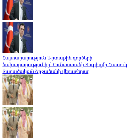
Հայտարարություն Արտաքին գործերի
նախարարությունից՝ Հունաստանի Տուրիզմի Հատուկ
Տարածական Շրջանակի վերաբերյալ