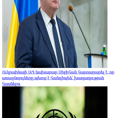
Ուկրաինայի ԱԳ նախարար Սիբիհան հայտարարել է, որ
առաջնորդները պետք է հանդիպեն՝ խաղաղության
հասնելու