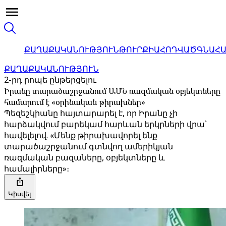
ՔԱՂԱՔԱԿԱՆՈՒԹՅՈՒՆ
ԹՈՒՐՔԻԱ
ՀՈԴՎԱԾ
ԳՆԱՀ
ՔԱՂԱՔԱԿԱՆՈՒԹՅՈՒՆ
2-րդ րոպե ընթերցելու
Իրանը տարածաշրջանում ԱՄՆ ռազմական օբյեկտները
համարում է «օրինական թիրախներ»
Պեզեշկիանը հայտարարել է, որ Իրանը չի
հարձակվում բարեկամ հարևան երկրների վրա՝
հավելելով. «Մենք թիրախավորել ենք
տարածաշրջանում գտնվող ամերիկյան
ռազմական բազաները, օբյեկտները և
համալիրները»։
Կիսվել