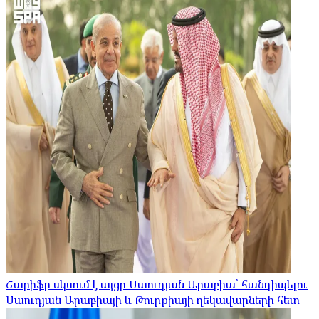
Շարիֆը սկսում է այցը Սաուդյան Արաբիա՝ հանդիպելու
Սաուդյան Արաբիայի և Թուրքիայի ղեկավարների հետ