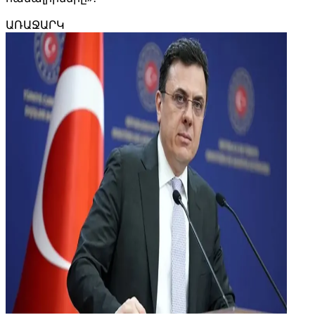
ԱՌԱՋԱՐԿ