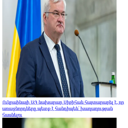
Ուկրաինայի ԱԳ նախարար Սիբիհան հայտարարել է, որ
առաջնորդները պետք է հանդիպեն՝ խաղաղության
հասնելու