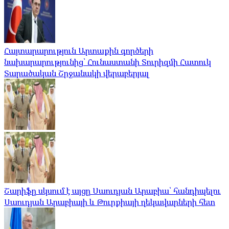
Հայտարարություն Արտաքին գործերի
նախարարությունից՝ Հունաստանի Տուրիզմի Հատուկ
Տարածական Շրջանակի վերաբերյալ
Շարիֆը սկսում է այցը Սաուդյան Արաբիա՝ հանդիպելու
Սաուդյան Արաբիայի և Թուրքիայի ղեկավարների հետ