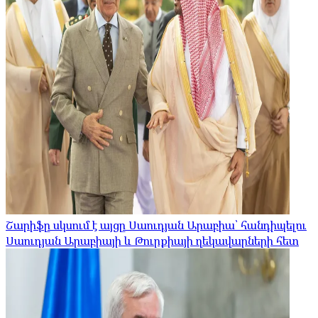
Շարիֆը սկսում է այցը Սաուդյան Արաբիա՝ հանդիպելու
Սաուդյան Արաբիայի և Թուրքիայի ղեկավարների հետ