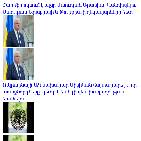
Շարիֆը սկսում է այցը Սաուդյան Արաբիա՝ հանդիպելու
Սաուդյան Արաբիայի և Թուրքիայի ղեկավարների հետ
Ուկրաինայի ԱԳ նախարար Սիբիհան հայտարարել է, որ
առաջնորդները պետք է հանդիպեն՝ խաղաղության
հասնելու