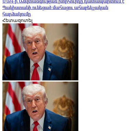
ՄԱԿ-ի Անվտանգության խորհուրդը դատապարտում է
Պակիստանի ունեցած մահացու ահաբեկչական
հարձակումը
Հետազոտել