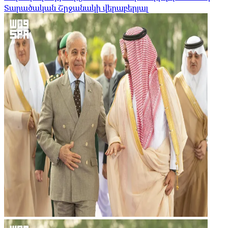
Տարածական Շրջանակի վերաբերյալ