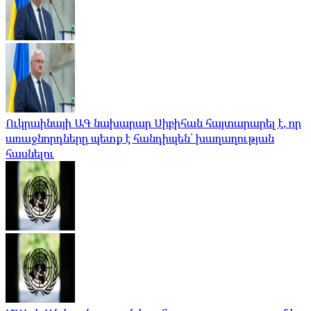
Ուկրաինայի ԱԳ նախարար Սիբիհան հայտարարել է, որ
առաջնորդները պետք է հանդիպեն՝ խաղաղության
հասնելու