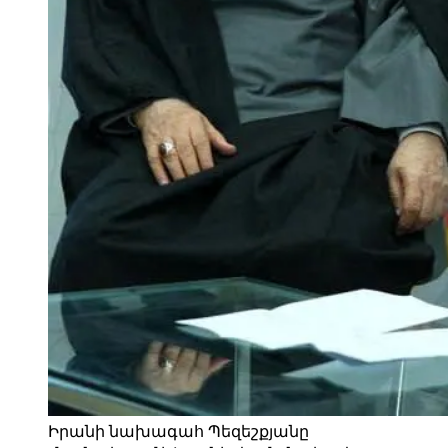
Իրանի նախագահ Պեզեշքյանը