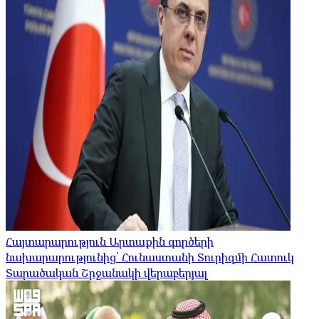
Հայտարարություն Արտաքին գործերի
նախարարությունից՝ Հունաստանի Տուրիզմի Հատուկ
Տարածական Շրջանակի վերաբերյալ