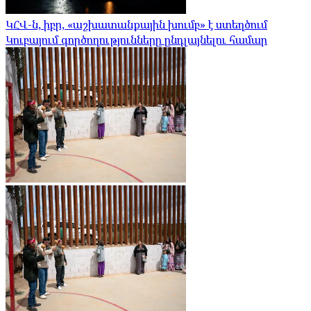
ԿՀՎ-ն, իբր, «աշխատանքային խումբ» է ստեղծում
Կուբայում գործողությունները ընդլայնելու համար