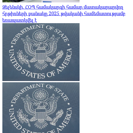
Զելենսկի. ՀՕՊ համակարգի համար մատակարարվող
հրթիռների քանակը 2025 թվականի համեմատությամբ
եռապատկվել է