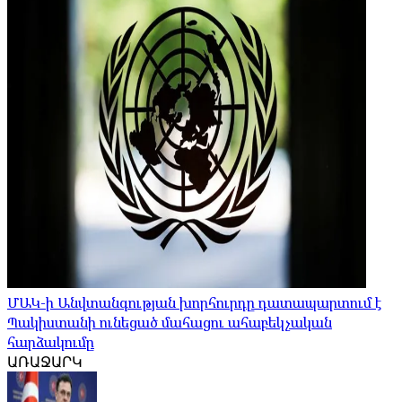
ՄԱԿ-ի Անվտանգության խորհուրդը դատապարտում է
Պակիստանի ունեցած մահացու ահաբեկչական
հարձակումը
ԱՌԱՋԱՐԿ