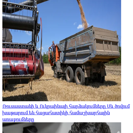
Ռուսաստանի և Ուկրաինայի հարձակումները Սև ծովում
խաթարում են հացահատիկի համաշխարհային
առաքումները