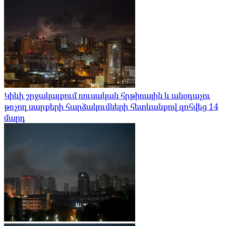
Կիևի շրջակայքում ռուսական հրթիռային և անօդաչու
թռչող սարքերի հարձակումների հետևանքով զոհվեց 14
մարդ