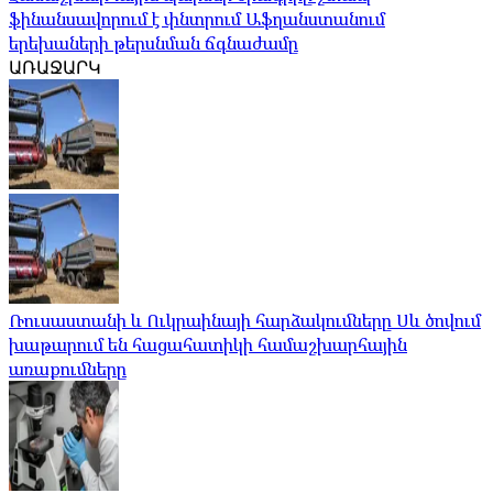
ֆինանսավորում է փնտրում Աֆղանստանում
երեխաների թերսնման ճգնաժամը
ԱՌԱՋԱՐԿ
Ռուսաստանի և Ուկրաինայի հարձակումները Սև ծովում
խաթարում են հացահատիկի համաշխարհային
առաքումները