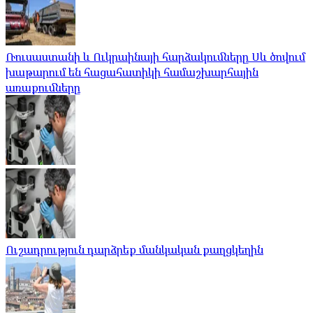
Ռուսաստանի և Ուկրաինայի հարձակումները Սև ծովում
խաթարում են հացահատիկի համաշխարհային
առաքումները
Ուշադրություն դարձրեք մանկական քաղցկեղին