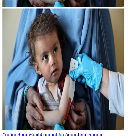
Համաշխարհային պարենի ծրագիրը շտապ