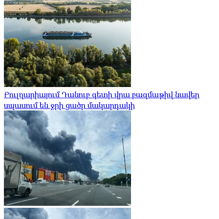
Բուլղարիայում Դանուբ գետի վրա բազմաթիվ նավեր
սպասում են ջրի ցածր մակարդակի