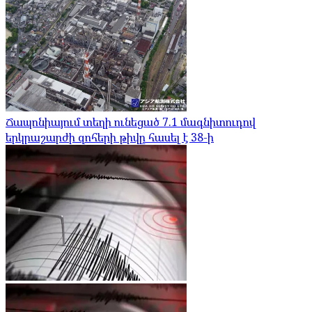
Ճապոնիայում տեղի ունեցած 7.1 մագնիտուդով
երկրաշարժի զոհերի թիվը հասել է 38-ի