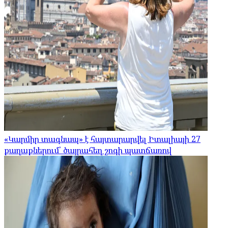
«Կարմիր տագնապ» է հայտարարվել Իտալիայի 27
քաղաքներում՝ ծայրահեղ շոգի պատճառով