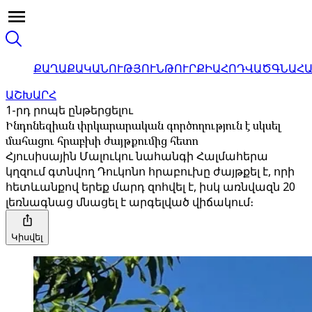
ՔԱՂԱՔԱԿԱՆՈՒԹՅՈՒՆ
ԹՈՒՐՔԻԱ
ՀՈԴՎԱԾ
ԳՆԱՀ
ԱՇԽԱՐՀ
1-րդ րոպե ընթերցելու
Ինդոնեզիան փրկարարական գործողություն է սկսել
մահացու հրաբխի ժայթքումից հետո
Հյուսիսային Մալուկու նահանգի Հալմահերա
կղզում գտնվող Դուկոնո հրաբուխը ժայթքել է, որի
հետևանքով երեք մարդ զոհվել է, իսկ առնվազն 20
լեռնագնաց մնացել է արգելված վիճակում։
Կիսվել