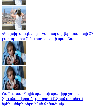
«Կարմիր տագնապ» է հայտարարվել Իտալիայի 27
քաղաքներում՝ ծայրահեղ շոգի պատճառով
Համաշխարհային պարենի ծրագիրը շտապ
ֆինանսավորում է փնտրում Աֆղանստանում
երեխաների թերսնման ճգնաժամը