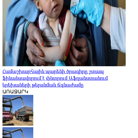
Համաշխարհային պարենի ծրագիրը շտապ
ֆինանսավորում է փնտրում Աֆղանստանում
երեխաների թերսնման ճգնաժամը
ԱՌԱՋԱՐԿ