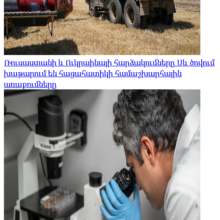
Ռուսաստանի և Ուկրաինայի հարձակումները Սև ծովում
խաթարում են հացահատիկի համաշխարհային
առաքումները