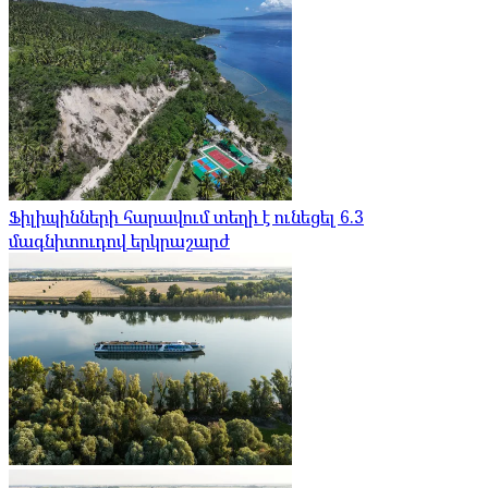
Ֆիլիպինների հարավում տեղի է ունեցել 6.3
մագնիտուդով երկրաշարժ