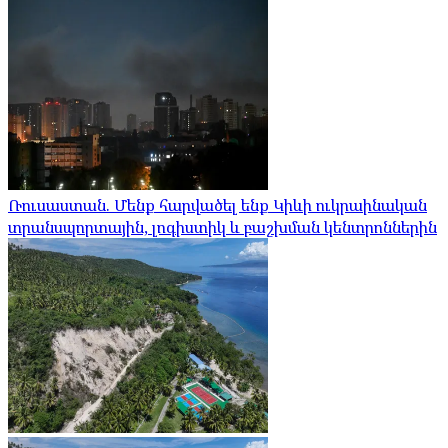
Ռուսաստան. Մենք հարվածել ենք Կիևի ուկրաինական
տրանսպորտային, լոգիստիկ և բաշխման կենտրոններին