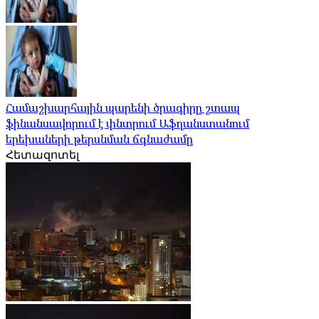
Համաշխարհային պարենի ծրագիրը շտապ
ֆինանսավորում է փնտրում Աֆղանստանում
երեխաների թերսնման ճգնաժամը
Հետազոտել