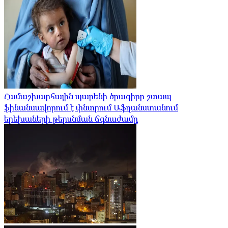
Համաշխարհային պարենի ծրագիրը շտապ
ֆինանսավորում է փնտրում Աֆղանստանում
երեխաների թերսնման ճգնաժամը