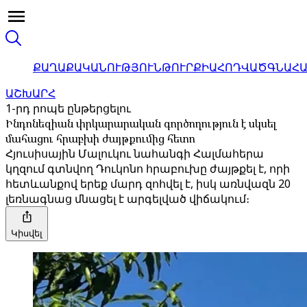
ՔԱՂԱՔԱԿԱՆՈՒԹՅՈՒՆ
ԹՈՒՐՔԻԱ
ՀՈԴՎԱԾ
ԳՆԱՀ
ԱՇԽԱՐՀ
1-րդ րոպե ընթերցելու
Ինդոնեզիան փրկարարական գործողություն է սկսել
մահացու հրաբխի ժայթքումից հետո
Հյուսիսային Մալուկու նահանգի Հալմահերա
կղզում գտնվող Դուկոնո հրաբուխը ժայթքել է, որի
հետևանքով երեք մարդ զոհվել է, իսկ առնվազն 20
լեռնագնաց մնացել է արգելված վիճակում։
Կիսվել