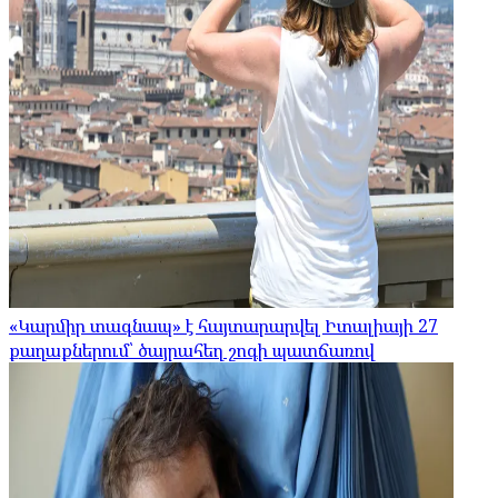
«Կարմիր տագնապ» է հայտարարվել Իտալիայի 27
քաղաքներում՝ ծայրահեղ շոգի պատճառով