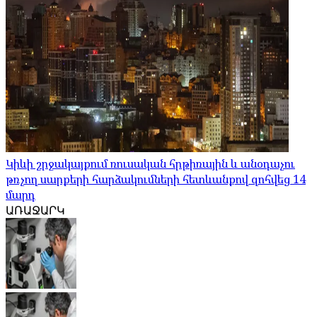
Կիևի շրջակայքում ռուսական հրթիռային և անօդաչու
թռչող սարքերի հարձակումների հետևանքով զոհվեց 14
մարդ
ԱՌԱՋԱՐԿ