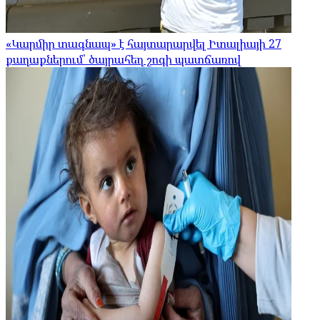
«Կարմիր տագնապ» է հայտարարվել Իտալիայի 27
քաղաքներում՝ ծայրահեղ շոգի պատճառով