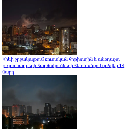
Կիևի շրջակայքում ռուսական հրթիռային և անօդաչու
թռչող սարքերի հարձակումների հետևանքով զոհվեց 14
մարդ