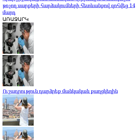
թռչող սարքերի հարձակումների հետևանքով զոհվեց 14
մարդ
ԱՌԱՋԱՐԿ
Ուշադրություն դարձրեք մանկական քաղցկեղին