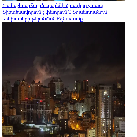
Համաշխարհային պարենի ծրագիրը շտապ
ֆինանսավորում է փնտրում Աֆղանստանում
երեխաների թերսնման ճգնաժամը