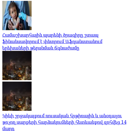
Համաշխարհային պարենի ծրագիրը շտապ
ֆինանսավորում է փնտրում Աֆղանստանում
երեխաների թերսնման ճգնաժամը
Կիևի շրջակայքում ռուսական հրթիռային և անօդաչու
թռչող սարքերի հարձակումների հետևանքով զոհվեց 14
մարդ