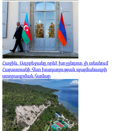
Հաջիև. Ադրբեջանը որևէ խոչընդոտ չի տեսնում
Հայաստանի հետ խաղաղության պայմանագրի
ստորագրման համար