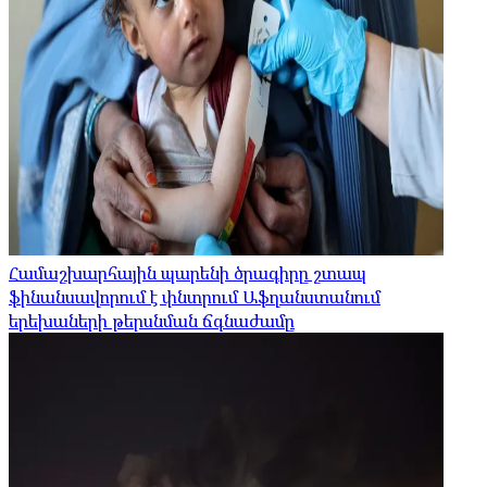
Համաշխարհային պարենի ծրագիրը շտապ
ֆինանսավորում է փնտրում Աֆղանստանում
երեխաների թերսնման ճգնաժամը