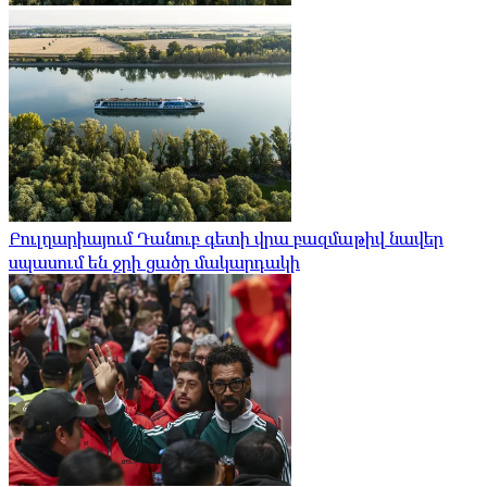
Բուլղարիայում Դանուբ գետի վրա բազմաթիվ նավեր
սպասում են ջրի ցածր մակարդակի