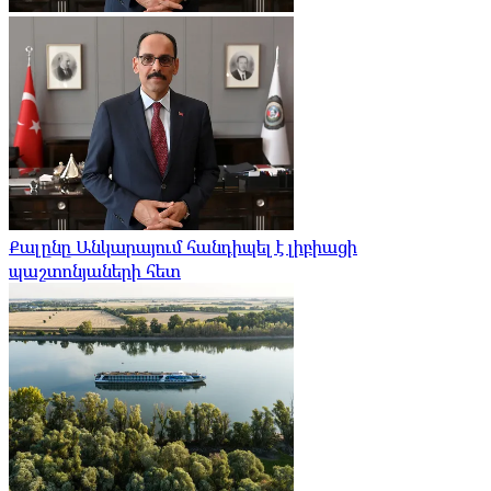
Քալընը Անկարայում հանդիպել է լիբիացի
պաշտոնյաների հետ