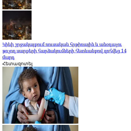
Կիևի շրջակայքում ռուսական հրթիռային և անօդաչու
թռչող սարքերի հարձակումների հետևանքով զոհվեց 14
մարդ
Հետազոտել