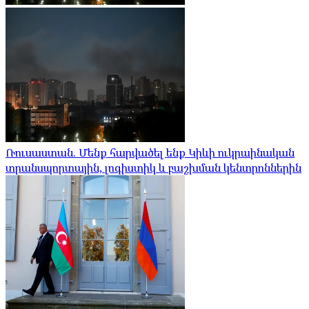
Ռուսաստան. Մենք հարվածել ենք Կիևի ուկրաինական
տրանսպորտային, լոգիստիկ և բաշխման կենտրոններին