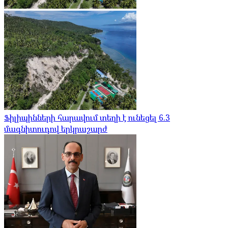
Ֆիլիպինների հարավում տեղի է ունեցել 6.3
մագնիտուդով երկրաշարժ