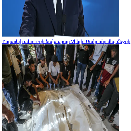
Իսրայելի սփյուռքի նախարար Չիկլի. Մակրոնը մեզ մեջ