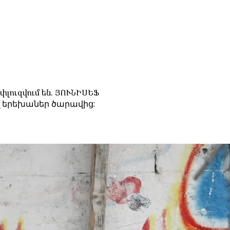
լուզվում են. ՅՈՒՆԻՍԵՖ
ալ երեխաներ ծարավից: