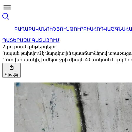
ՔԱՂԱՔԱԿԱՆՈՒԹՅՈՒՆ
ԹՈՒՐՔԻԱ
ՀՈԴՎԱԾ
ԳՆԱՀ
ՊԱՏԵՐԱԶՄ ԳԱԶԱՅՈՒՄ
2-րդ րոպե ընթերցելու
Գազան բախվում է մարդկային պատճառներով առաջացա
Ըստ խոսնակի, խմելու ջրի միայն 40 տոկոսն է գոր
Կիսվել