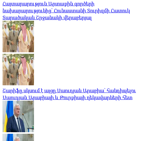
Հայտարարություն Արտաքին գործերի
նախարարությունից՝ Հունաստանի Տուրիզմի Հատուկ
Տարածական Շրջանակի վերաբերյալ
Շարիֆը սկսում է այցը Սաուդյան Արաբիա՝ հանդիպելու
Սաուդյան Արաբիայի և Թուրքիայի ղեկավարների հետ