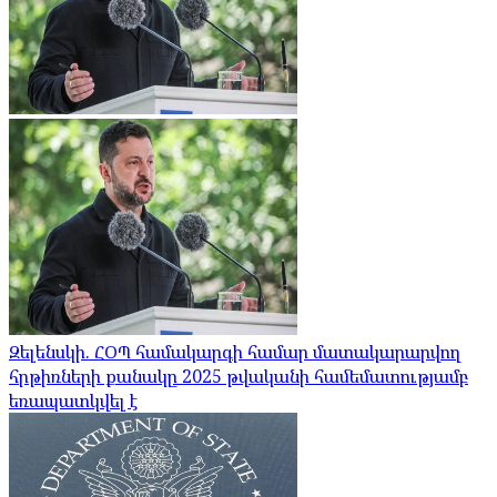
Զելենսկի. ՀՕՊ համակարգի համար մատակարարվող
հրթիռների քանակը 2025 թվականի համեմատությամբ
եռապատկվել է