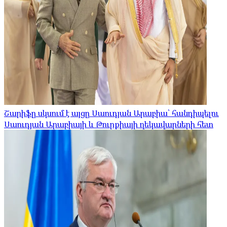
Շարիֆը սկսում է այցը Սաուդյան Արաբիա՝ հանդիպելու
Սաուդյան Արաբիայի և Թուրքիայի ղեկավարների հետ