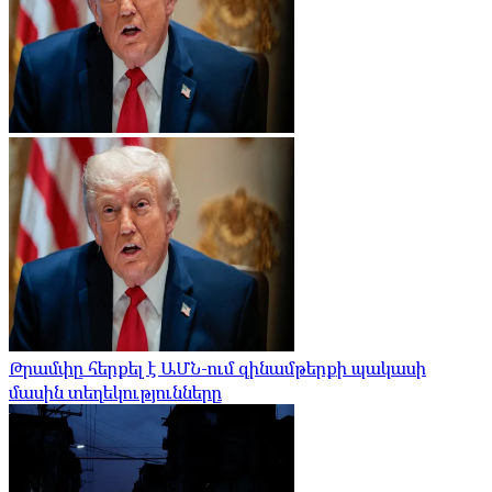
Թրամփը հերքել է ԱՄՆ-ում զինամթերքի պակասի
մասին տեղեկությունները