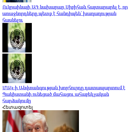
Ուկրաինայի ԱԳ նախարար Սիբիհան հայտարարել է, որ
առաջնորդները պետք է հանդիպեն՝ խաղաղության
հասնելու
ՄԱԿ-ի Անվտանգության խորհուրդը դատապարտում է
Պակիստանի ունեցած մահացու ահաբեկչական
հարձակումը
Հետազոտել