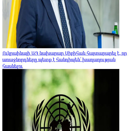
Ուկրաինայի ԱԳ նախարար Սիբիհան հայտարարել է, որ
առաջնորդները պետք է հանդիպեն՝ խաղաղության
հասնելու