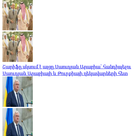
Շարիֆը սկսում է այցը Սաուդյան Արաբիա՝ հանդիպելու
Սաուդյան Արաբիայի և Թուրքիայի ղեկավարների հետ