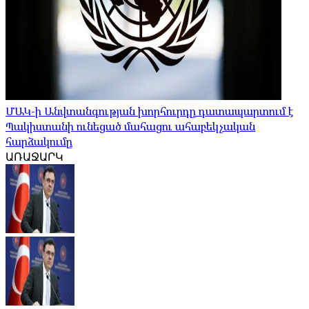
ՄԱԿ-ի Անվտանգության խորհուրդը դատապարտում է
Պակիստանի ունեցած մահացու ահաբեկչական
հարձակումը
ԱՌԱՋԱՐԿ