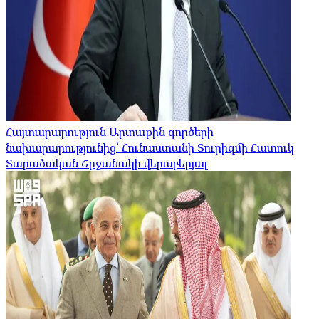
Հայտարարություն Արտաքին գործերի
նախարարությունից՝ Հունաստանի Տուրիզմի Հատուկ
Տարածական Շրջանակի վերաբերյալ