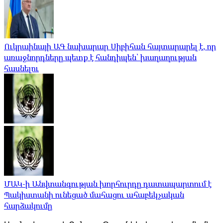
Ուկրաինայի ԱԳ նախարար Սիբիհան հայտարարել է, որ
առաջնորդները պետք է հանդիպեն՝ խաղաղության
հասնելու
ՄԱԿ-ի Անվտանգության խորհուրդը դատապարտում է
Պակիստանի ունեցած մահացու ահաբեկչական
հարձակումը