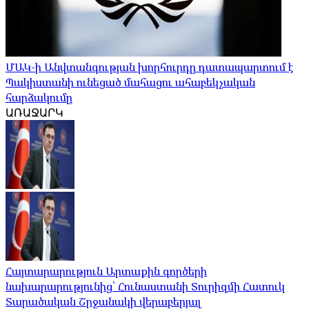
ՄԱԿ-ի Անվտանգության խորհուրդը դատապարտում է
Պակիստանի ունեցած մահացու ահաբեկչական
հարձակումը
ԱՌԱՋԱՐԿ
Հայտարարություն Արտաքին գործերի
նախարարությունից՝ Հունաստանի Տուրիզմի Հատուկ
Տարածական Շրջանակի վերաբերյալ