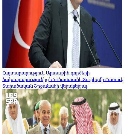
Հայտարարություն Արտաքին գործերի
նախարարությունից՝ Հունաստանի Տուրիզմի Հատուկ
Տարածական Շրջանակի վերաբերյալ