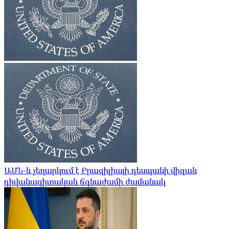
ԱՄՆ-ն չեղարկում է Բրազիլիայի դեսպանի վիզան
դիվանագիտական ​​ճգնաժամի ժամանակ