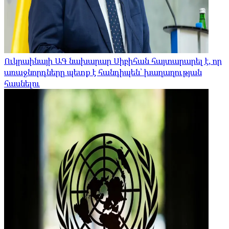
Ուկրաինայի ԱԳ նախարար Սիբիհան հայտարարել է, որ
առաջնորդները պետք է հանդիպեն՝ խաղաղության
հասնելու