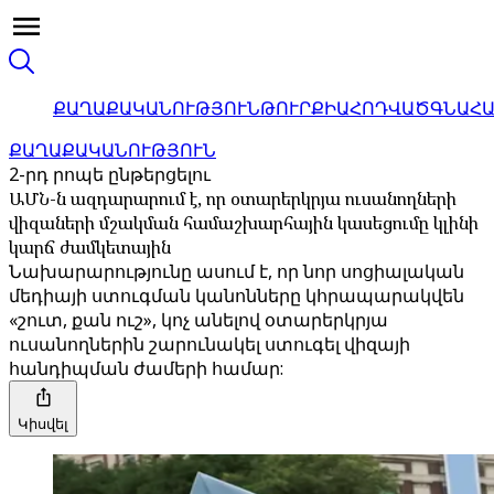
ՔԱՂԱՔԱԿԱՆՈՒԹՅՈՒՆ
ԹՈՒՐՔԻԱ
ՀՈԴՎԱԾ
ԳՆԱՀ
ՔԱՂԱՔԱԿԱՆՈՒԹՅՈՒՆ
2-րդ րոպե ընթերցելու
ԱՄՆ-ն ազդարարում է, որ օտարերկրյա ուսանողների
վիզաների մշակման համաշխարհային կասեցումը կլինի
կարճ ժամկետային
Նախարարությունը ասում է, որ նոր սոցիալական
մեդիայի ստուգման կանոնները կհրապարակվեն
«շուտ, քան ուշ», կոչ անելով օտարերկրյա
ուսանողներին շարունակել ստուգել վիզայի
հանդիպման ժամերի համար:
Կիսվել