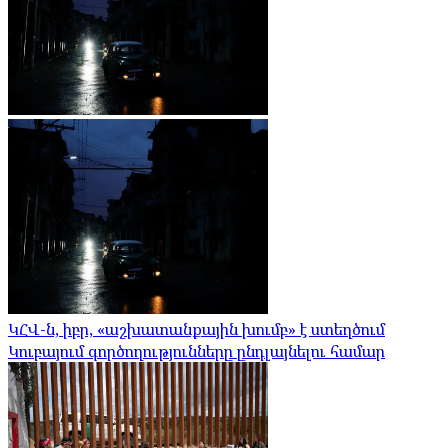
ԿՀՎ-ն, իբր, «աշխատանքային խումբ» է ստեղծում
Կուբայում գործողությունները ընդլայնելու համար