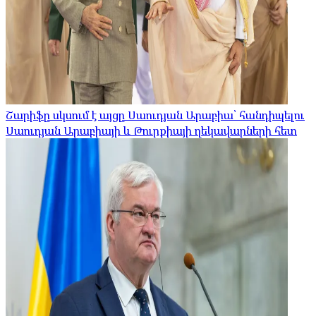
Շարիֆը սկսում է այցը Սաուդյան Արաբիա՝ հանդիպելու
Սաուդյան Արաբիայի և Թուրքիայի ղեկավարների հետ