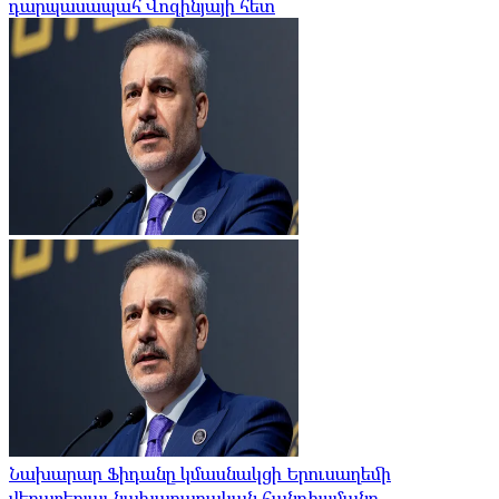
դարպասապահ Վոզինյայի հետ
Նախարար Ֆիդանը կմասնակցի Երուսաղեմի
վերաբերյալ նախարարական հանդիպմանը