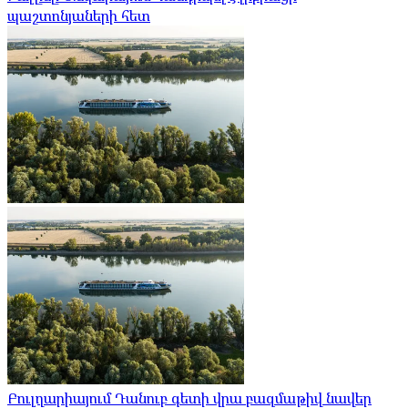
պաշտոնյաների հետ
Բուլղարիայում Դանուբ գետի վրա բազմաթիվ նավեր