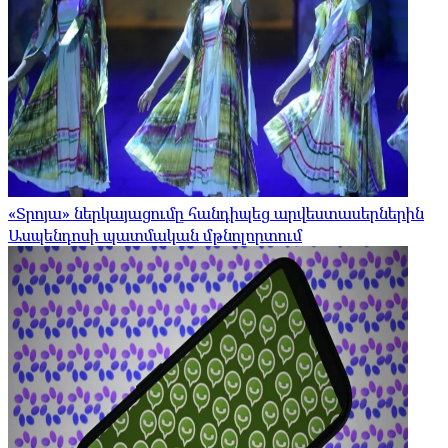
«Տրոյա» ներկայացումը հանդիպեց արվեստասերներին
Ասպենդոսի պատմական մթնոլորտում