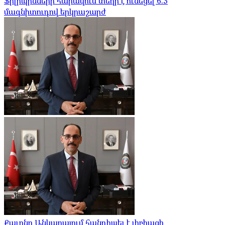
Ֆիլիպինների հարավում տեղի է ունեցել 6.3
մագնիտուդով երկրաշարժ
Քալընը Անկարայում հանդիպել է լիբիացի