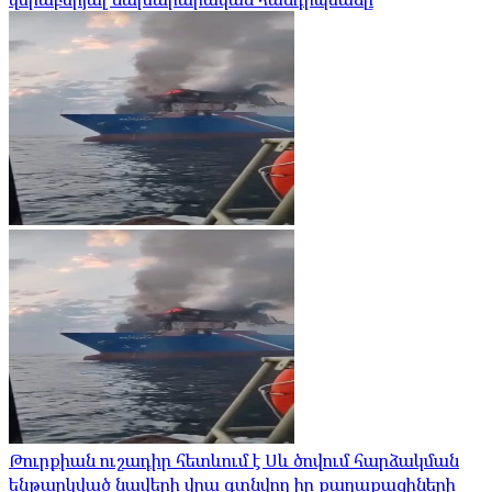
Թուրքիան ուշադիր հետևում է Սև ծովում հարձակման
ենթարկված նավերի վրա գտնվող իր քաղաքացիների