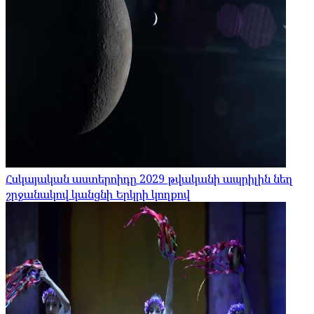
Հսկայական աստերոիդը 2029 թվականի ապրիլին նեղ
շրջանակով կանցնի Երկրի կողքով