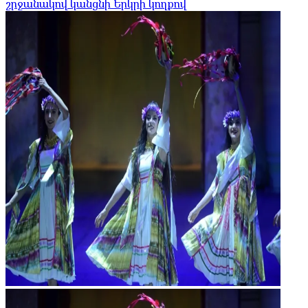
շրջանակով կանցնի Երկրի կողքով