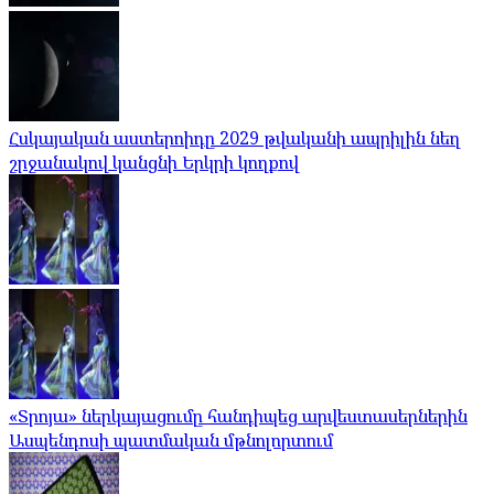
Հսկայական աստերոիդը 2029 թվականի ապրիլին նեղ
շրջանակով կանցնի Երկրի կողքով
«Տրոյա» ներկայացումը հանդիպեց արվեստասերներին
Ասպենդոսի պատմական մթնոլորտում