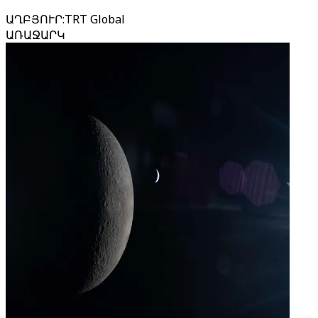
ԱՂԲՅՈՒՐ
:
TRT Global
ԱՌԱՋԱՐԿ