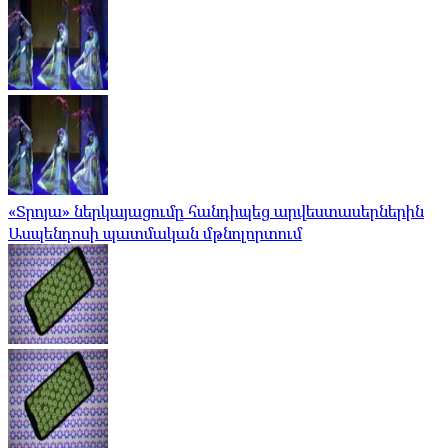
«Տրոյա» ներկայացումը հանդիպեց արվեստասերներին
Ասպենդոսի պատմական մթնոլորտում