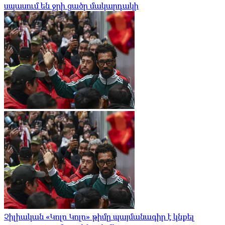
սպասում են ջրի ցածր մակարդակի
Չիլիական «Կոլո Կոլո» թիմը պայմանագիր է կնքել