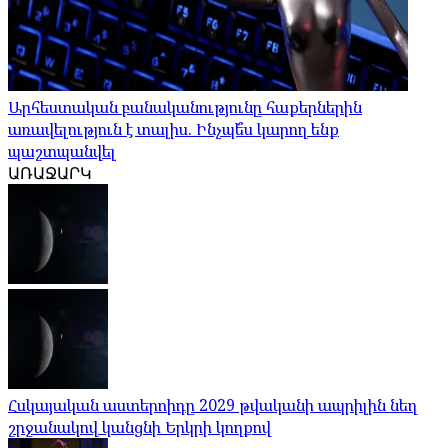
Արհեստական ​​բանականությունը հաքերներին
առավելություն է տալիս. Ինչպե՞ս կարող ենք
պաշտպանվել
ԱՌԱՋԱՐԿ
Հսկայական աստերոիդը 2029 թվականի ապրիլին նեղ
շրջանակով կանցնի Երկրի կողքով