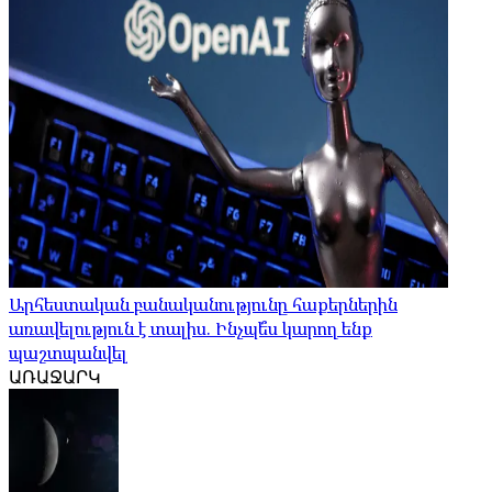
Արհեստական ​​բանականությունը հաքերներին
առավելություն է տալիս. Ինչպե՞ս կարող ենք
պաշտպանվել
ԱՌԱՋԱՐԿ