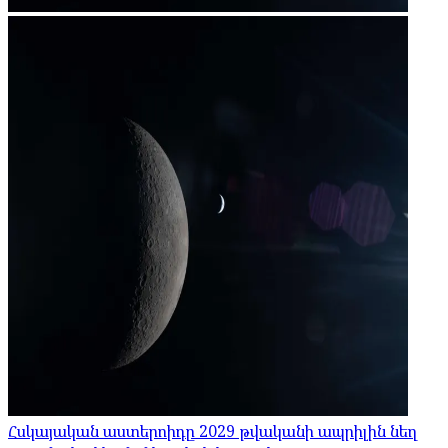
Հսկայական աստերոիդը 2029 թվականի ապրիլին նեղ