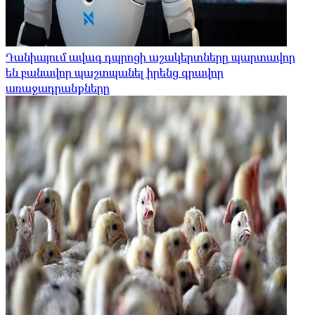
Դանիայում ավագ դպրոցի աշակերտները պարտավոր
են բանավոր պաշտպանել իրենց գրավոր
առաջադրանքները