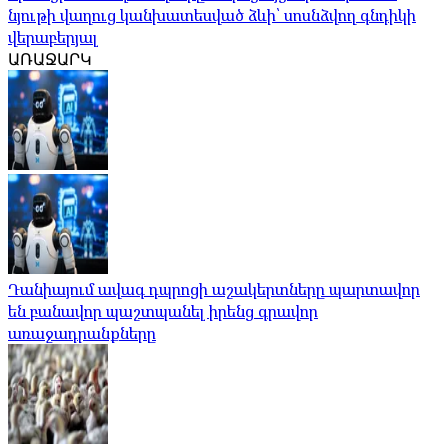
նյութի վաղուց կանխատեսված ձևի՝ սոսնձվող գնդիկի
վերաբերյալ
ԱՌԱՋԱՐԿ
Դանիայում ավագ դպրոցի աշակերտները պարտավոր
են բանավոր պաշտպանել իրենց գրավոր
առաջադրանքները