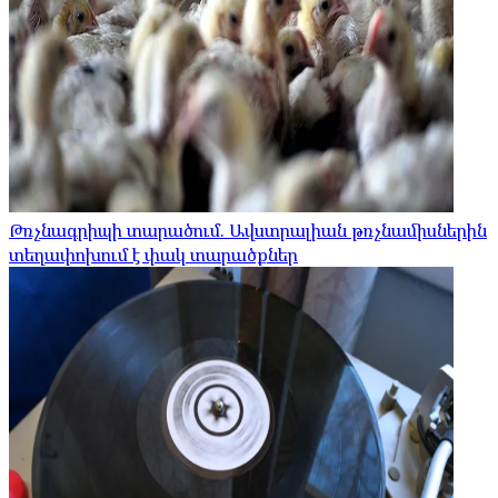
Թռչնագրիպի տարածում. Ավստրալիան թռչնամիսներին
տեղափոխում է փակ տարածքներ