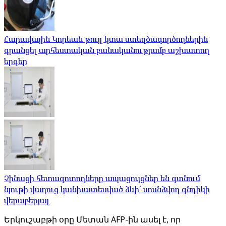
Հարավային Կորեան թույլ կտա ստեղծագործողներին
գրանցել արհեստական ​​բանականությամբ աշխատող
երգեր
Չինացի հետազոտողները ապացույցներ են գտնում
նյութի վաղուց կանխատեսված ձևի՝ սոսնձվող գնդիկի
վերաբերյալ
Երկուշաբթի օրը Մետան AFP-ին ասել է, որ