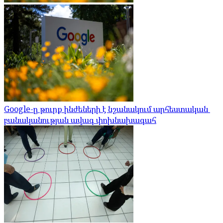
Google-ը թուրք ինժեների է նշանակում արհեստական ​​
բանականության ավագ փոխնախագահ