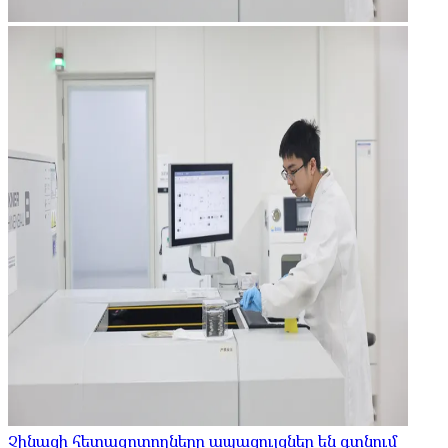
Չինացի հետազոտողները ապացույցներ են գտնում