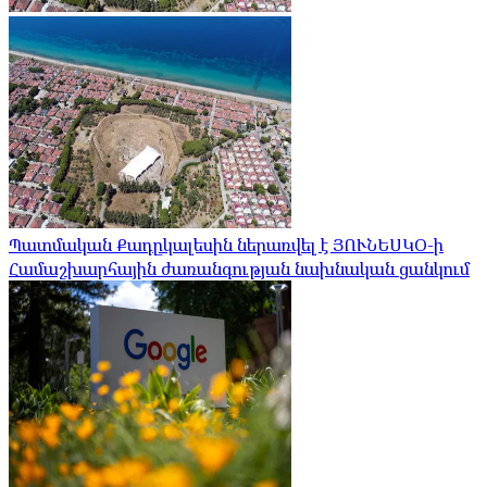
Պատմական Քադըկալեսին ներառվել է ՅՈՒՆԵՍԿՕ-ի
Համաշխարհային ժառանգության նախնական ցանկում