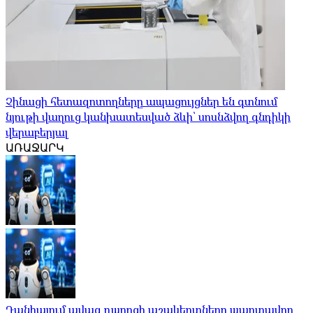
Չինացի հետազոտողները ապացույցներ են գտնում
նյութի վաղուց կանխատեսված ձևի՝ սոսնձվող գնդիկի
վերաբերյալ
ԱՌԱՋԱՐԿ
Դանիայում ավագ դպրոցի աշակերտները պարտավոր