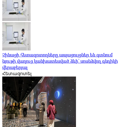
Չինացի հետազոտողները ապացույցներ են գտնում
նյութի վաղուց կանխատեսված ձևի՝ սոսնձվող գնդիկի
վերաբերյալ
Հետազոտել