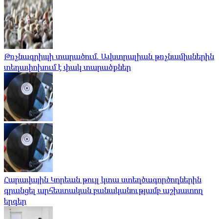
Թռչնագրիպի տարածում. Ավստրալիան թռչնամիսներին
տեղափոխում է փակ տարածքներ
Հարավային Կորեան թույլ կտա ստեղծագործողներին
գրանցել արհեստական ​​բանականությամբ աշխատող
երգեր