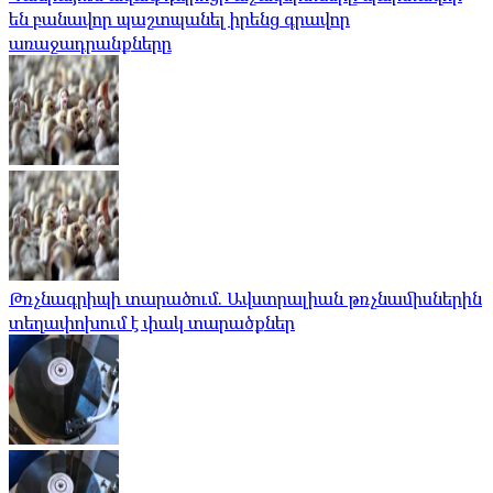
են բանավոր պաշտպանել իրենց գրավոր
առաջադրանքները
Թռչնագրիպի տարածում. Ավստրալիան թռչնամիսներին
տեղափոխում է փակ տարածքներ