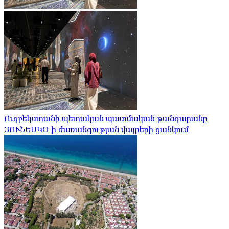
Ուզբեկստանի պետական ​​պատմական թանգարանը
ՅՈՒՆԵՍԿՕ-ի ժառանգության վայրերի ցանկում