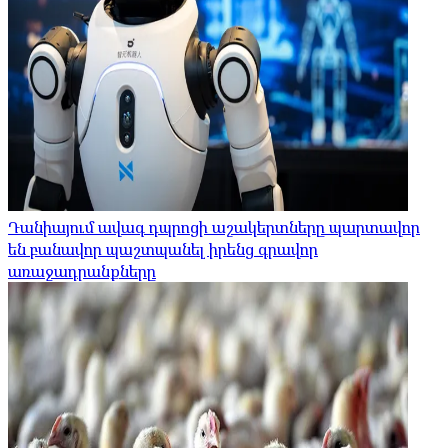
Դանիայում ավագ դպրոցի աշակերտները պարտավոր
են բանավոր պաշտպանել իրենց գրավոր
առաջադրանքները