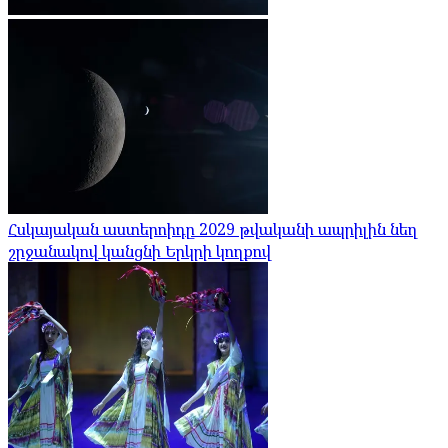
Հսկայական աստերոիդը 2029 թվականի ապրիլին նեղ
շրջանակով կանցնի Երկրի կողքով