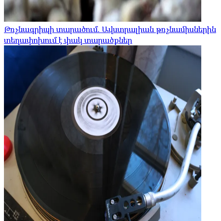
Թռչնագրիպի տարածում. Ավստրալիան թռչնամիսներին
տեղափոխում է փակ տարածքներ