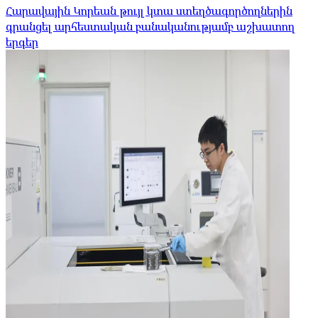
Հարավային Կորեան թույլ կտա ստեղծագործողներին
գրանցել արհեստական ​​բանականությամբ աշխատող
երգեր