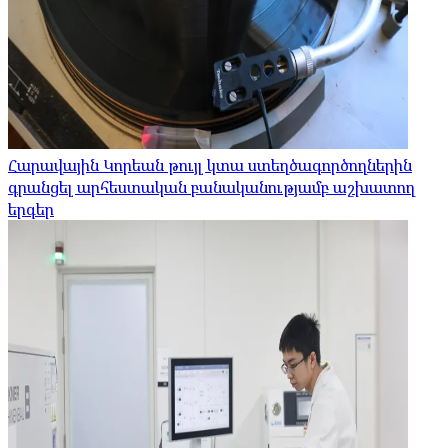
Հարավային Կորեան թույլ կտա ստեղծագործողներին
գրանցել արհեստական ​​բանականությամբ աշխատող
երգեր