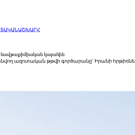
ԱՏԱԿԱՆ
ԱՇԽԱՐՀ
նի նավթաքիմիական կայանին
 գտնվող ազոտական ​​թթվի գործարանը՝ Իրանի հրթիռ