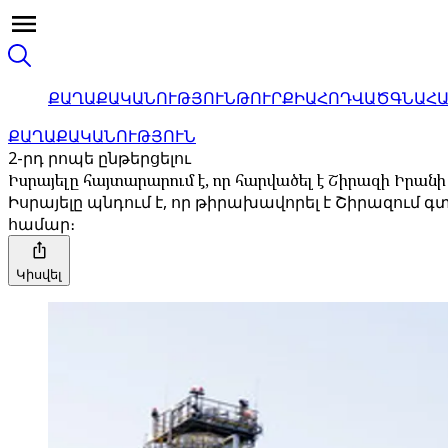
ՔԱՂԱՔԱԿԱՆՈՒԹՅՈՒՆ
ԹՈՒՐՔԻԱ
ՀՈԴՎԱԾ
ԳՆԱՀ
ՔԱՂԱՔԱԿԱՆՈՒԹՅՈՒՆ
2-րդ րոպե ընթերցելու
Իսրայելը հայտարարում է, որ հարվածել է Շիրազի Իրա
Իսրայելը պնդում է, որ թիրախավորել է Շիրազում
համար։
Կիսվել