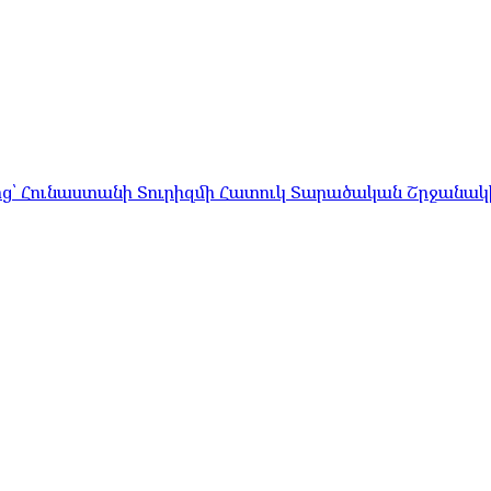
ց՝ Հունաստանի Տուրիզմի Հատուկ Տարածական Շրջանակի