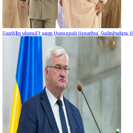
Շարիֆը սկսում է այցը Սաուդյան Արաբիա՝ հանդիպելու 