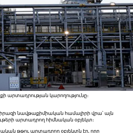
նքի արտադրության կարողությունը։
Շիրազի նավթաքիմիական համալիրի վրա՝ այն
ութերի արտադրող հիմնական օբյեկտ։
ան ​​թթու արտադրող օբյեկտն էր, որը