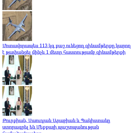
Մոտավորապես 113 կգ քաշ ունեցող զինամթերքը կարող
է թափանցել մինչև 1 մետր հաստությամբ զինամթերքի
Թուրքիան, Սաուդյան Արաբիան և Պակիստանը
ստորագրել են Մեքքայի պաշտպանության