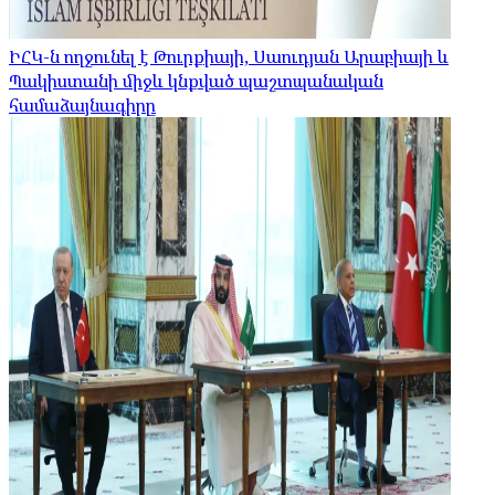
ԻՀԿ-ն ողջունել է Թուրքիայի, Սաուդյան Արաբիայի և
Պակիստանի միջև կնքված պաշտպանական
համաձայնագիրը