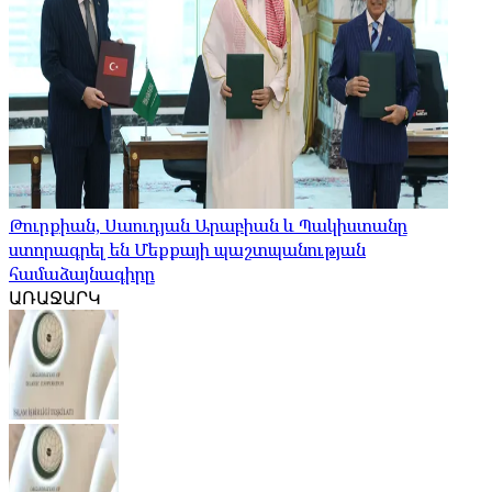
Թուրքիան, Սաուդյան Արաբիան և Պակիստանը
ստորագրել են Մեքքայի պաշտպանության
համաձայնագիրը
ԱՌԱՋԱՐԿ