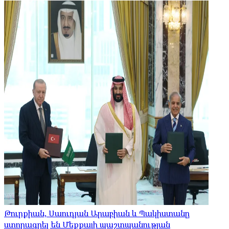
Թուրքիան, Սաուդյան Արաբիան և Պակիստանը
ստորագրել են Մեքքայի պաշտպանության