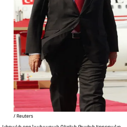
/ Reuters
Կիրակի օրը նախագահ Ռեջեփ Թայիփ Էրդողանը