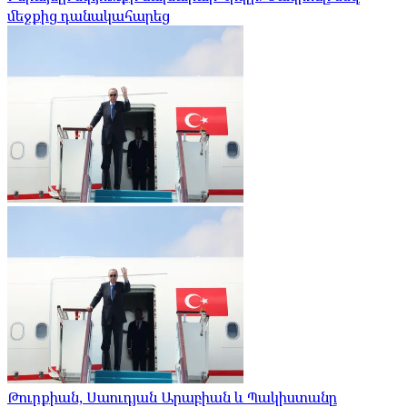
մեջքից դանակահարեց
Թուրքիան, Սաուդյան Արաբիան և Պակիստանը