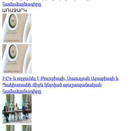
համաձայնագիրը
ԱՌԱՋԱՐԿ
ԻՀԿ-ն ողջունել է Թուրքիայի, Սաուդյան Արաբիայի և
Պակիստանի միջև կնքված պաշտպանական
համաձայնագիրը