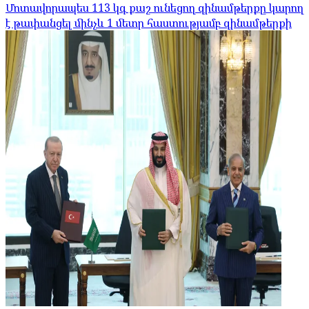
Մոտավորապես 113 կգ քաշ ունեցող զինամթերքը կարող
է թափանցել մինչև 1 մետր հաստությամբ զինամթերքի