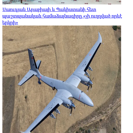
Սաուդյան Արաբիայի և Պակիստանի հետ
պաշտպանական համաձայնագիրը «չի ուղղված որևէ
երկրի»