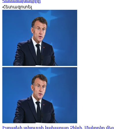
համաձայնագիրը
Հետազոտել
Իսրայելի սփյուռքի նախարար Չիկլի. Մակրոնը մեզ