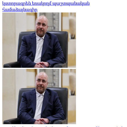
կստորագրեն եռակողմ պաշտպանական
համաձայնագիր