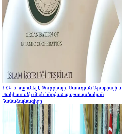
ԻՀԿ-ն ողջունել է Թուրքիայի, Սաուդյան Արաբիայի և
Պակիստանի միջև կնքված պաշտպանական
համաձայնագիրը