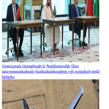
Սաուդյան Արաբիայի և Պակիստանի հետ
պաշտպանական համաձայնագիրը «չի ուղղված որևէ
երկրի»