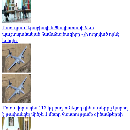
Սաուդյան Արաբիայի և Պակիստանի հետ
պաշտպանական համաձայնագիրը «չի ուղղված որևէ
երկրի»
Մոտավորապես 113 կգ քաշ ունեցող զինամթերքը կարող
է թափանցել մինչև 1 մետր հաստությամբ զինամթերքի