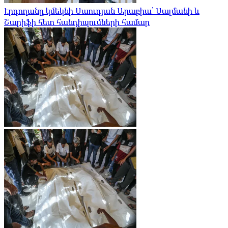
Էրդողանը կմեկնի Սաուդյան Արաբիա՝ Սալմանի և
Շարիֆի հետ հանդիպումների համար