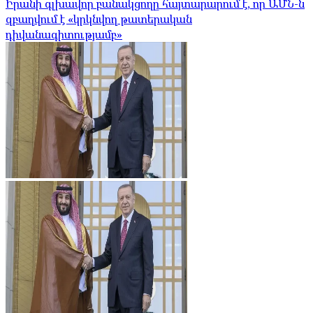
Իրանի գլխավոր բանակցողը հայտարարում է, որ ԱՄՆ-ն
զբաղվում է «կրկնվող թատերական
դիվանագիտությամբ»