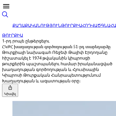
ՔԱՂԱՔԱԿԱՆՈՒԹՅՈՒՆ
ԹՈՒՐՔԻԱ
ՀՈԴՎԱԾ
ԳՆԱՀ
ԹՈՒՐՔԻԱ
1-րդ րոպե ընթերցելու
ՀԿԹՀ խաղաղության գործողության 51-րդ տարեդարձը
Թուրքիայի նախագահ Ռեջեփ Թայիփ Էրդողանը
հիշատակել է 1974 թվականին կիպրոսցի
թուրքերին պաշտպանելու համար իրականացված
խաղաղության գործողության և Հյուսիսային
Կիպրոսի Թուրքական Հանրապետությունում
Խաղաղության և ազատության օրը։
Կիսվել