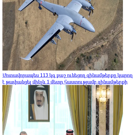
Մոտավորապես 113 կգ քաշ ունեցող զինամթերքը կարող
է թափանցել մինչև 1 մետր հաստությամբ զինամթերքի