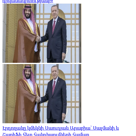
դիվանագիտությամբ»
Էրդողանը կմեկնի Սաուդյան Արաբիա՝ Սալմանի և
Շարիֆի հետ հանդիպումների համար