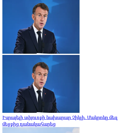
Իսրայելի սփյուռքի նախարար Չիկլի. Մակրոնը մեզ
մեջքից դանակահարեց