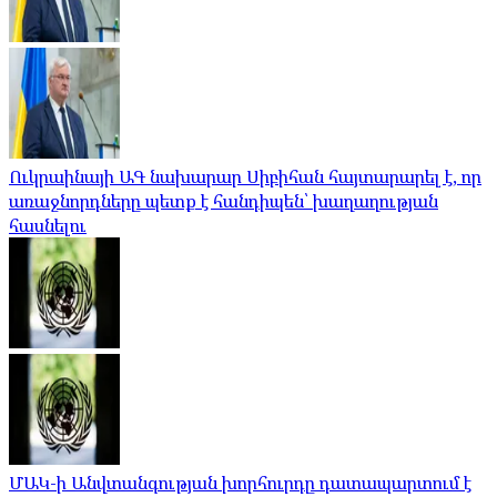
Ուկրաինայի ԱԳ նախարար Սիբիհան հայտարարել է, որ
առաջնորդները պետք է հանդիպեն՝ խաղաղության
հասնելու
ՄԱԿ-ի Անվտանգության խորհուրդը դատապարտում է