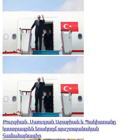
Թուրքիան, Սաուդյան Արաբիան և Պակիստանը
կստորագրեն եռակողմ պաշտպանական
համաձայնագիր