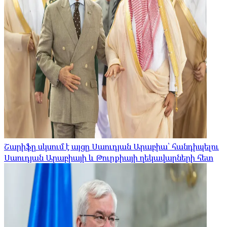
Շարիֆը սկսում է այցը Սաուդյան Արաբիա՝ հանդիպելու
Սաուդյան Արաբիայի և Թուրքիայի ղեկավարների հետ