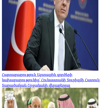
Հայտարարություն Արտաքին գործերի
նախարարությունից՝ Հունաստանի Տուրիզմի Հատուկ
Տարածական Շրջանակի վերաբերյալ