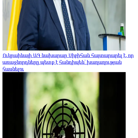
Ուկրաինայի ԱԳ նախարար Սիբիհան հայտարարել է, որ
առաջնորդները պետք է հանդիպեն՝ խաղաղության
հասնելու