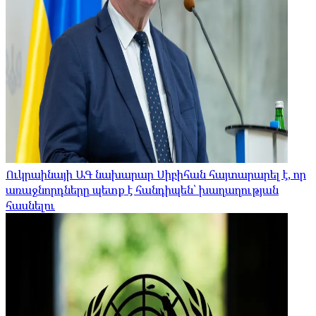
Ուկրաինայի ԱԳ նախարար Սիբիհան հայտարարել է, որ
առաջնորդները պետք է հանդիպեն՝ խաղաղության
հասնելու