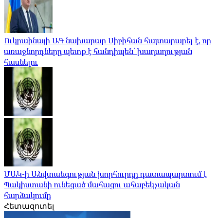
Ուկրաինայի ԱԳ նախարար Սիբիհան հայտարարել է, որ
առաջնորդները պետք է հանդիպեն՝ խաղաղության
հասնելու
ՄԱԿ-ի Անվտանգության խորհուրդը դատապարտում է
Պակիստանի ունեցած մահացու ահաբեկչական
հարձակումը
Հետազոտել