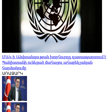
ՄԱԿ-ի Անվտանգության խորհուրդը դատապարտում է
Պակիստանի ունեցած մահացու ահաբեկչական
հարձակումը
ԱՌԱՋԱՐԿ