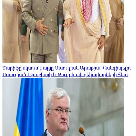
Շարիֆը սկսում է այցը Սաուդյան Արաբիա՝ հանդիպելու
Սաուդյան Արաբիայի և Թուրքիայի ղեկավարների հետ