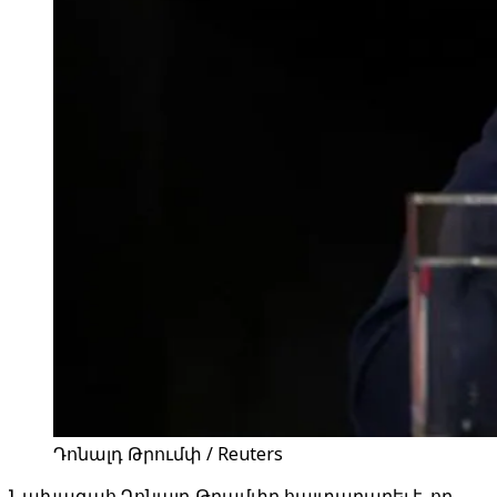
Դոնալդ Թրումփ / Reuters
Նախագահ Դոնալդ Թրամփը հայտարարել է, որ