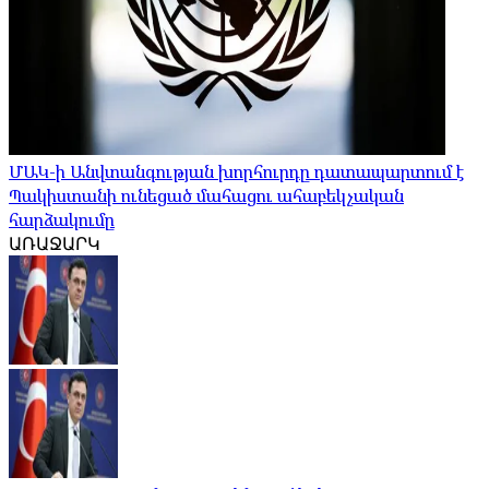
ՄԱԿ-ի Անվտանգության խորհուրդը դատապարտում է
Պակիստանի ունեցած մահացու ահաբեկչական
հարձակումը
ԱՌԱՋԱՐԿ