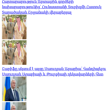
Հայտարարություն Արտաքին գործերի
նախարարությունից՝ Հունաստանի Տուրիզմի Հատուկ
Տարածական Շրջանակի վերաբերյալ
Շարիֆը սկսում է այցը Սաուդյան Արաբիա՝ հանդիպելու
Սաուդյան Արաբիայի և Թուրքիայի ղեկավարների հետ