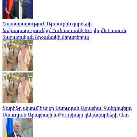
Հայտարարություն Արտաքին գործերի
նախարարությունից՝ Հունաստանի Տուրիզմի Հատուկ
Տարածական Շրջանակի վերաբերյալ
Շարիֆը սկսում է այցը Սաուդյան Արաբիա՝ հանդիպելու
Սաուդյան Արաբիայի և Թուրքիայի ղեկավարների հետ