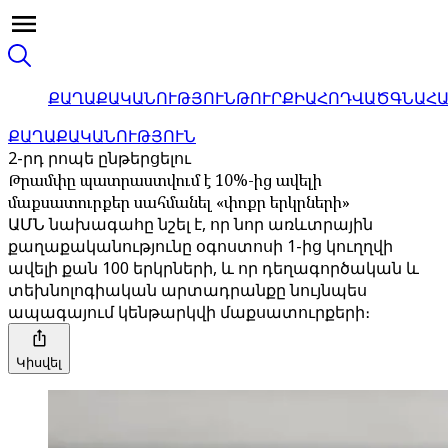
ՔԱՂԱՔԱԿԱՆՈՒԹՅՈՒՆ
ԹՈՒՐՔԻԱ
ՀՈԴՎԱԾ
ԳՆԱՀ
ՔԱՂԱՔԱԿԱՆՈՒԹՅՈՒՆ
2-րդ րոպե ընթերցելու
Թրամփը պատրաստվում է 10%-ից ավելի
մաքսատուրքեր սահմանել «փոքր երկրների»
ԱՄՆ նախագահը նշել է, որ նոր առևտրային
քաղաքականությունը օգոստոսի 1-ից կուղղվի
ավելի քան 100 երկրների, և որ դեղագործական և
տեխնոլոգիական արտադրանքը նույնպես
ապագայում կենթարկվի մաքսատուրքերի։
Կիսվել