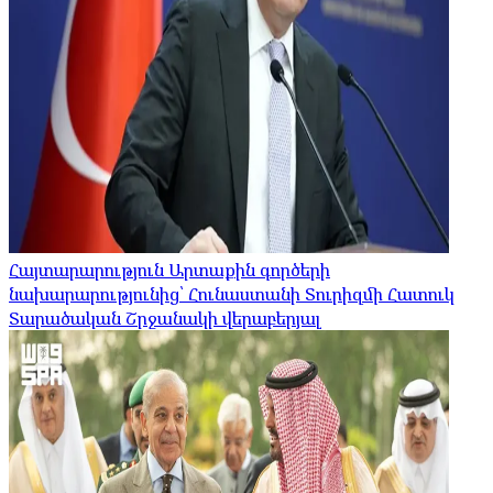
Հայտարարություն Արտաքին գործերի
նախարարությունից՝ Հունաստանի Տուրիզմի Հատուկ
Տարածական Շրջանակի վերաբերյալ