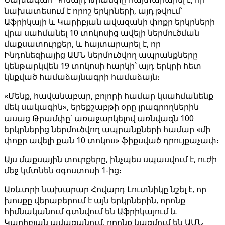
նախատեսում է որոշ երկրների, այդ թվում՝
Աֆրիկայի և Կարիբյան ավազանի փոքր երկրների
վրա սահմանել 10 տոկոսից ավելի ներմուծման
մաքսատուրքեր, և հայտարարել է, որ
Ինդոնեզիայից ԱՄՆ ներմուծվող ապրանքները
կենթարկվեն 19 տոկոսի հարկի՝ այդ երկրի հետ
կնքված համաձայնագրի համաձայն։
«Մենք, հավանաբար, բոլորի համար կսահմանենք
մեկ սակագին», երեքշաբթի օրը լրագրողներին
ասաց Թրամփը՝ առաջարկելով առնվազն 100
երկրներից ներմուծվող ապրանքների համար «մի
փոքր ավելի քան 10 տոկոս» ֆիքսված դրույքաչափ։
Այս մաքսային տուրքերը, ինչպես սպասվում է, ուժի
մեջ կմտնեն օգոստոսի 1-ից։
Առևտրի նախարար Հովարդ Լուտնիկը նշել է, որ
խոսքը վերաբերում է այն երկրներին, որոնք
հիմնականում գտնվում են Աֆրիկայում և
Կարիբյան ավազանում, որոնք կազմում են ԱՄՆ