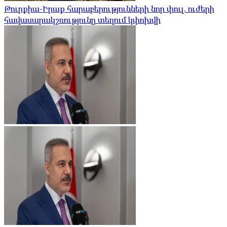
Թուրքիա-Իրաք հարաբերությունների նոր փուլ. ուժերի
հավասարակշռությունը տեղում կփոխվի