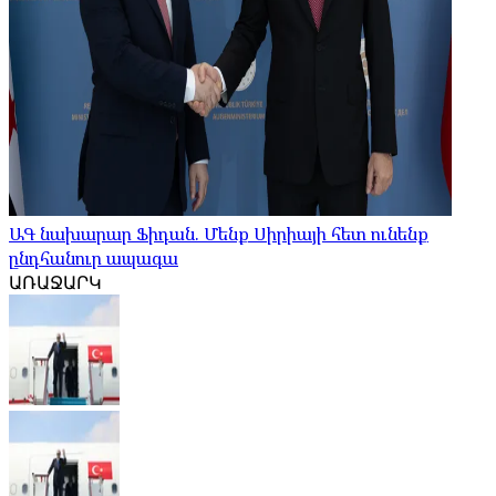
ԱԳ նախարար Ֆիդան. Մենք Սիրիայի հետ ունենք
ընդհանուր ապագա
ԱՌԱՋԱՐԿ