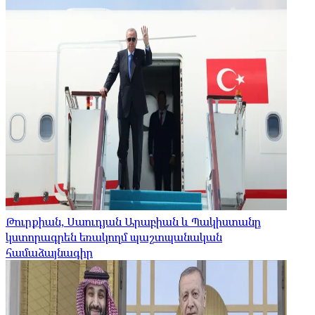
Թուրքիան, Սաուդյան Արաբիան և Պակիստանը
կստորագրեն եռակողմ պաշտպանական
համաձայնագիր