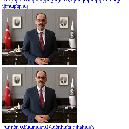
վերաբերյալ
Քալընը Անկարայում հանդիպել է լիբիացի