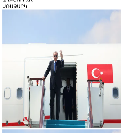
ԱՌԱՋԱՐԿ