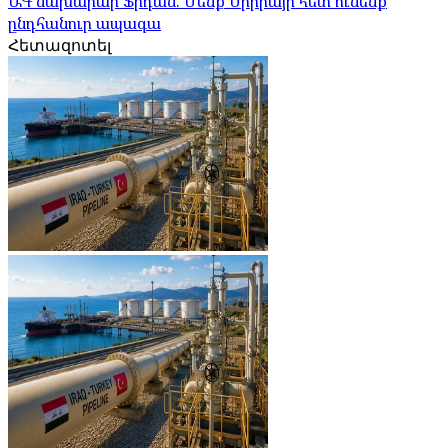
ԱԳ նախարար Ֆիդան. Մենք Սիրիայի հետ ունենք
ընդհանուր ապագա
Հետազոտել