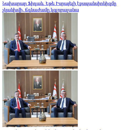
Նախարար Ֆիդան. Եթե Իսրայելի էքսպանսիոնիզմը
չկանխվի, ճգնաժամը կգլոբալանա