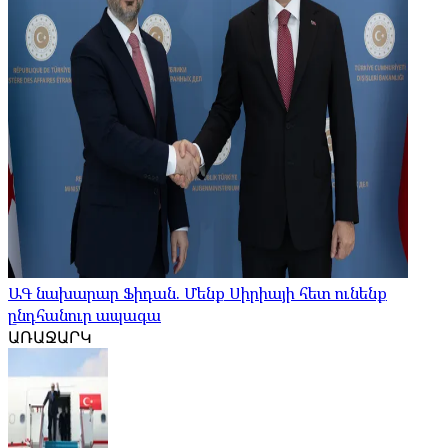
ԱԳ նախարար Ֆիդան. Մենք Սիրիայի հետ ունենք
ընդհանուր ապագա
ԱՌԱՋԱՐԿ