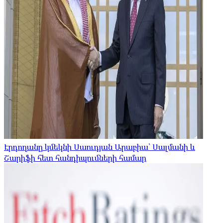
Էրդողանը կմեկնի Սաուդյան Արաբիա՝ Սալմանի և
Շարիֆի հետ հանդիպումների համար