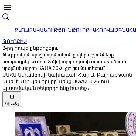
ՔԱՂԱՔԱԿԱՆՈՒԹՅՈՒՆ
ԹՈՒՐՔԻԱ
ՀՈԴՎԱԾ
ԳՆԱՀ
ԹՈՒՐՔԻԱ
2-րդ րոպե ընթերցելու
Թուրքական պաշտպանական ընկերությունները
ստորագրել են մոտ 8 միլիարդ դոլարի արտահանման
պայմանագրեր SAHA 2026 ցուցահանդեսում
ՍԱՀԱ Ստամբուլի նախագահ Հալուկ Բայրաքթարն
ասել է. «Որպես երկիր՝ մենք ՍԱՀԱ 2026-ում
պատմական ռեկորդի ենք հասել»։
Կիսվել