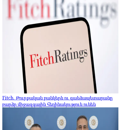
Fitch. Թուրքական բանկերն ու գանձապետարանը
բարձր միջազգային հեղինակություն ունեն