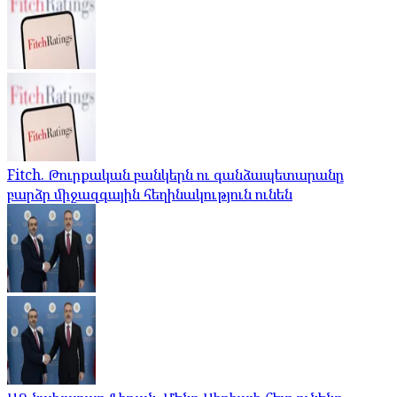
Fitch. Թուրքական բանկերն ու գանձապետարանը
բարձր միջազգային հեղինակություն ունեն