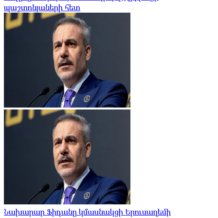
պաշտոնյաների հետ
Նախարար Ֆիդանը կմասնակցի Երուսաղեմի