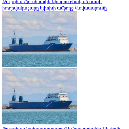
Թուրքիա-Հյուսիսային Կիպրոս բնական գազի
խողովակաշարը կփոխի ամբողջ հավասարումը
Թուրքիան նախազգուշացում է հրապարակել Սև ծովի