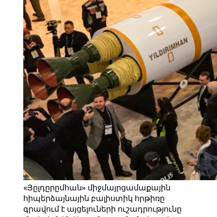
«Յըլդըրըմհան» միջմայրցամաքային
հիպերձայնային բալիստիկ հրթիռը
գրավում է այցելուների ուշադրությունը