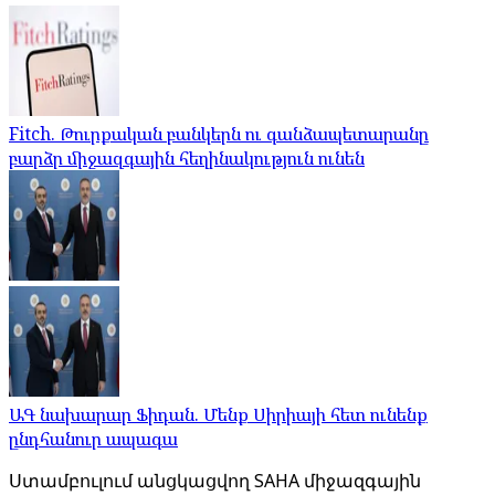
Fitch. Թուրքական բանկերն ու գանձապետարանը
բարձր միջազգային հեղինակություն ունեն
ԱԳ նախարար Ֆիդան. Մենք Սիրիայի հետ ունենք
ընդհանուր ապագա
Ստամբուլում անցկացվող SAHA միջազգային