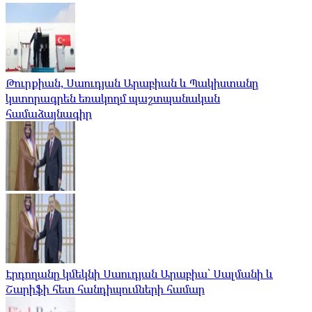
Թուրքիան, Սաուդյան Արաբիան և Պակիստանը
կստորագրեն եռակողմ պաշտպանական
համաձայնագիր
Էրդողանը կմեկնի Սաուդյան Արաբիա՝ Սալմանի և
Շարիֆի հետ հանդիպումների համար