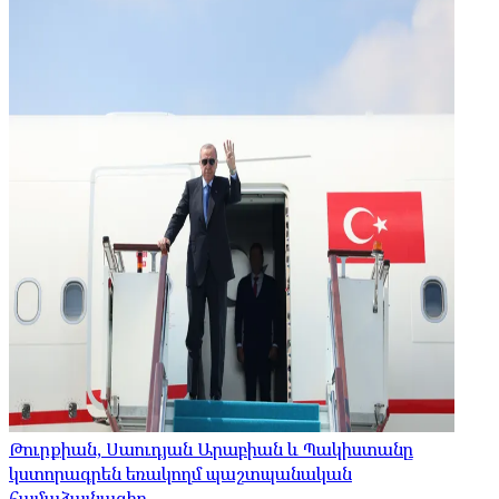
Թուրքիան, Սաուդյան Արաբիան և Պակիստանը
կստորագրեն եռակողմ պաշտպանական
համաձայնագիր