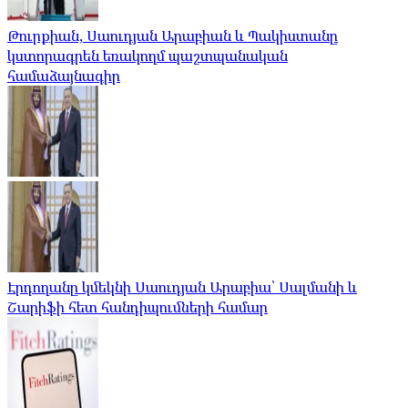
Թուրքիան, Սաուդյան Արաբիան և Պակիստանը
կստորագրեն եռակողմ պաշտպանական
համաձայնագիր
Էրդողանը կմեկնի Սաուդյան Արաբիա՝ Սալմանի և
Շարիֆի հետ հանդիպումների համար