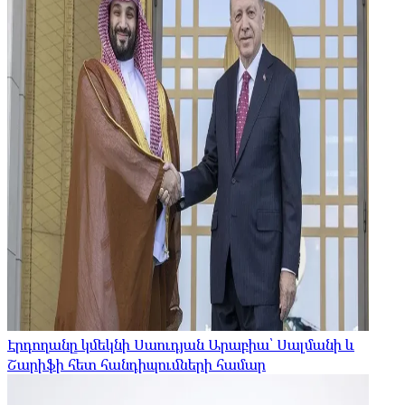
Էրդողանը կմեկնի Սաուդյան Արաբիա՝ Սալմանի և
Շարիֆի հետ հանդիպումների համար