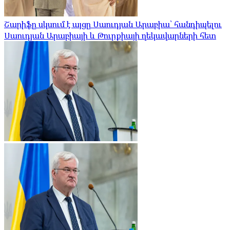
Շարիֆը սկսում է այցը Սաուդյան Արաբիա՝ հանդիպելու
Սաուդյան Արաբիայի և Թուրքիայի ղեկավարների հետ