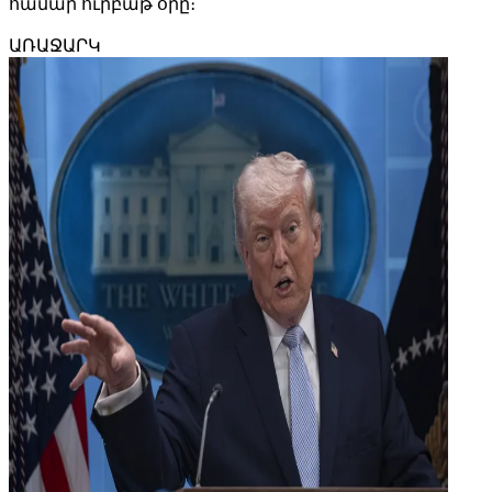
համար ուրբաթ օրը։
ԱՌԱՋԱՐԿ