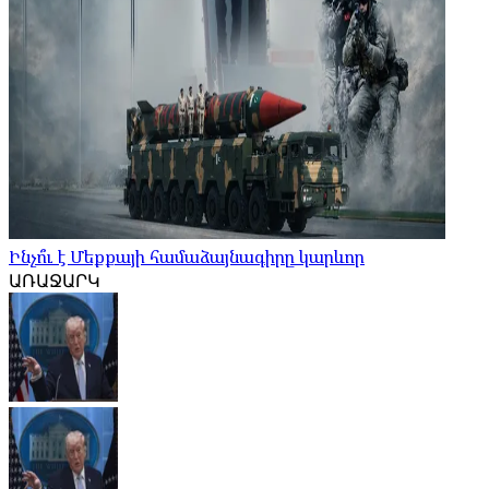
Ինչո՞ւ է Մեքքայի համաձայնագիրը կարևոր
ԱՌԱՋԱՐԿ