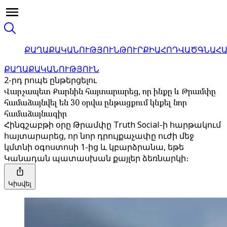
ՔԱՂԱՔԱԿԱՆՈՒԹՅՈՒՆ
ԹՈՒՐՔԻԱ
ՀՈԴՎԱԾ
ԳՆԱՀ
ՔԱՂԱՔԱԿԱՆՈՒԹՅՈՒՆ
2-րդ րոպե ընթերցելու
Վարչապետ Քարնին հայտարարեց, որ ինքը և Թրամփը
համաձայնվել են 30 օրվա ընթացքում կնքել նոր
համաձայնագիր
Հինգշաբթի օրը Թրամփը Truth Social-ի հարթակում
հայտարարեց, որ նոր դրույքաչափը ուժի մեջ
կմտնի օգոստոսի 1-ից և կբարձրանա, եթե
Կանադան պատասխան քայլեր ձեռնարկի։
Կիսվել