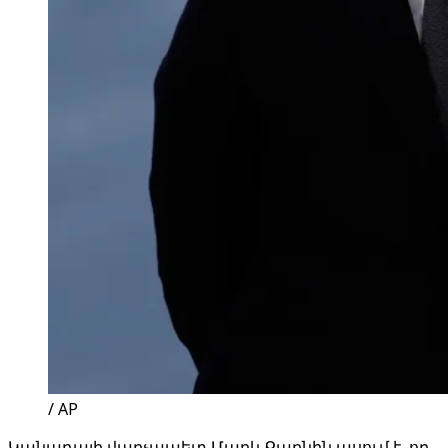
/ AP
Կանադայի վարչապետ Մարկ Քարնին ասում է, որ