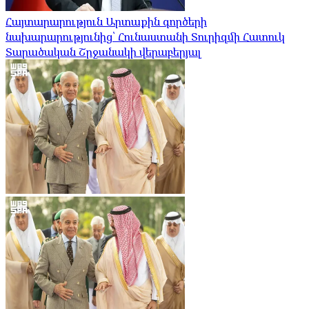
Հայտարարություն Արտաքին գործերի
նախարարությունից՝ Հունաստանի Տուրիզմի Հատուկ
Տարածական Շրջանակի վերաբերյալ