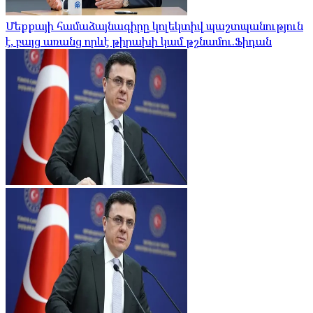
Մեքքայի համաձայնագիրը կոլեկտիվ պաշտպանություն
է, բայց առանց որևէ թիրախի կամ թշնամու.Ֆիդան