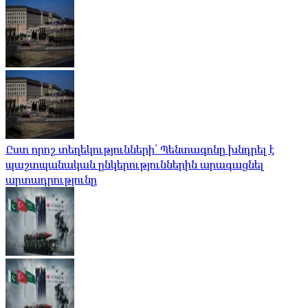
Ըստ որոշ տեղեկությունների՝ Պենտագոնը խնդրել է
պաշտպանական ընկերություններին արագացնել
արտադրությունը