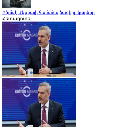
Ինչո՞ւ է Մեքքայի համաձայնագիրը կարևոր
Հետազոտել