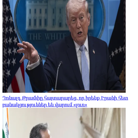
Դոնալդ Թրամփը հայտարարեց, որ իրենք Իրանի հետ
բանակցություններ են վարում «լուռ»