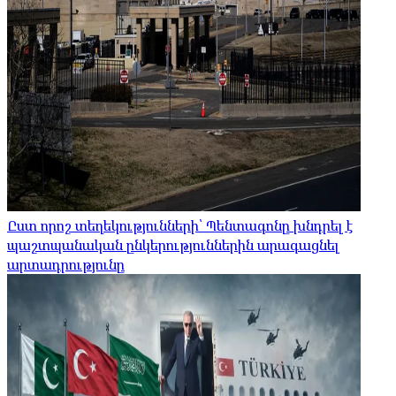
Ըստ որոշ տեղեկությունների՝ Պենտագոնը խնդրել է
պաշտպանական ընկերություններին արագացնել
արտադրությունը