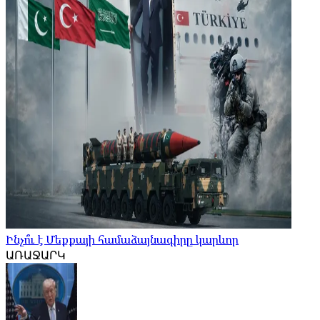
Ինչո՞ւ է Մեքքայի համաձայնագիրը կարևոր
ԱՌԱՋԱՐԿ