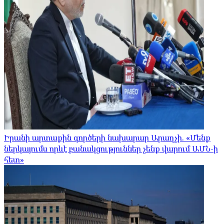
Իրանի արտաքին գործերի նախարար Արաղչի. «Մենք
ներկայումս որևէ բանակցություններ չենք վարում ԱՄՆ-ի
հետ»