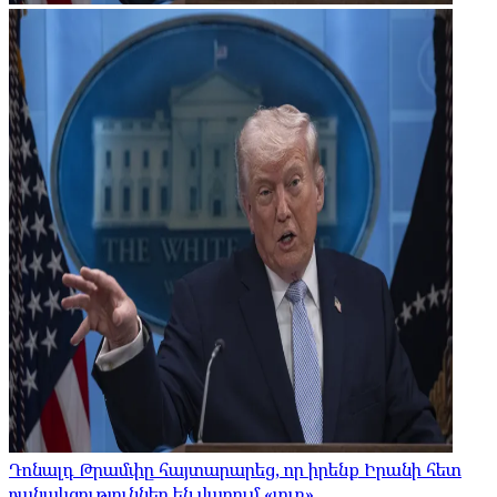
Դոնալդ Թրամփը հայտարարեց, որ իրենք Իրանի հետ
բանակցություններ են վարում «լուռ»