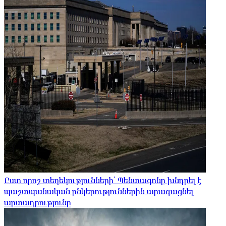
Ըստ որոշ տեղեկությունների՝ Պենտագոնը խնդրել է
պաշտպանական ընկերություններին արագացնել
արտադրությունը