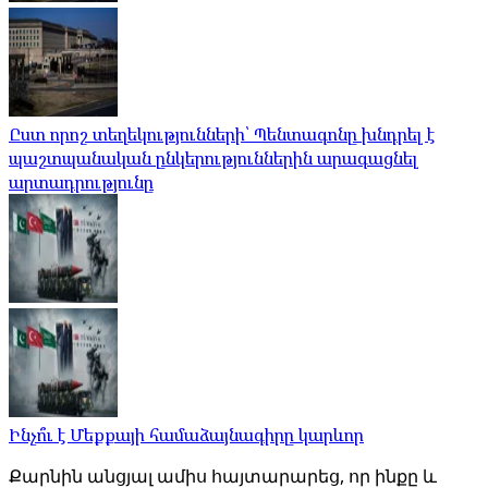
Ըստ որոշ տեղեկությունների՝ Պենտագոնը խնդրել է
պաշտպանական ընկերություններին արագացնել
արտադրությունը
Ինչո՞ւ է Մեքքայի համաձայնագիրը կարևոր
Քարնին անցյալ ամիս հայտարարեց, որ ինքը և