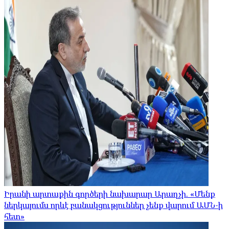
Իրանի արտաքին գործերի նախարար Արաղչի. «Մենք
ներկայումս որևէ բանակցություններ չենք վարում ԱՄՆ-ի
հետ»