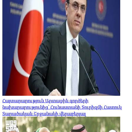
Հայտարարություն Արտաքին գործերի
նախարարությունից՝ Հունաստանի Տուրիզմի Հատուկ
Տարածական Շրջանակի վերաբերյալ