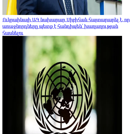
Ուկրաինայի ԱԳ նախարար Սիբիհան հայտարարել է, որ
առաջնորդները պետք է հանդիպեն՝ խաղաղության
հասնելու