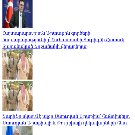
Հայտարարություն Արտաքին գործերի
նախարարությունից՝ Հունաստանի Տուրիզմի Հատուկ
Տարածական Շրջանակի վերաբերյալ
Շարիֆը սկսում է այցը Սաուդյան Արաբիա՝ հանդիպելու
Սաուդյան Արաբիայի և Թուրքիայի ղեկավարների հետ