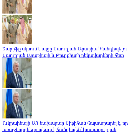
Շարիֆը սկսում է այցը Սաուդյան Արաբիա՝ հանդիպելու
Սաուդյան Արաբիայի և Թուրքիայի ղեկավարների հետ
Ուկրաինայի ԱԳ նախարար Սիբիհան հայտարարել է, որ
առաջնորդները պետք է հանդիպեն՝ խաղաղության