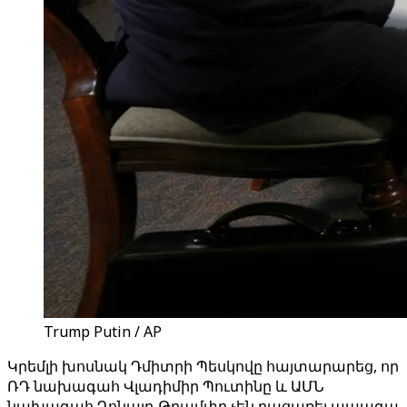
Trump Putin / AP
Կրեմլի խոսնակ Դմիտրի Պեսկովը հայտարարեց, որ
ՌԴ նախագահ Վլադիմիր Պուտինը և ԱՄՆ
նախագահ Դոնալդ Թրամփը չեն բացառել ապագա