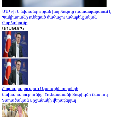
ՄԱԿ-ի Անվտանգության խորհուրդը դատապարտում է
Պակիստանի ունեցած մահացու ահաբեկչական
հարձակումը
ԱՌԱՋԱՐԿ
Հայտարարություն Արտաքին գործերի
նախարարությունից՝ Հունաստանի Տուրիզմի Հատուկ
Տարածական Շրջանակի վերաբերյալ