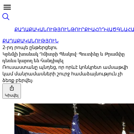
ՔԱՂԱՔԱԿԱՆՈՒԹՅՈՒՆ
ԹՈՒՐՔԻԱ
ՀՈԴՎԱԾ
ԳՆԱՀ
ՔԱՂԱՔԱԿԱՆՈՒԹՅՈՒՆ
2-րդ րոպե ընթերցելու
Կրեմլի խոսնակ Դմիտրի Պեսկով․ Պուտինը և Թրամփը
դեռևս կարող են հանդիպել
Ռուսաստանը պնդեց, որ որևէ կոնկրետ ամսաթվի
կամ մանրամասների շուրջ համաձայնություն չի
ձեռք բերվել։
Կիսվել