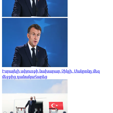
Իսրայելի սփյուռքի նախարար Չիկլի. Մակրոնը մեզ
մեջքից դանակահարեց