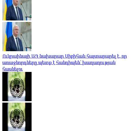
Ուկրաինայի ԱԳ նախարար Սիբիհան հայտարարել է, որ
առաջնորդները պետք է հանդիպեն՝ խաղաղության
հասնելու