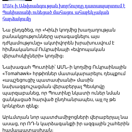
ՄԱԿ-ի Անվտանգության խորհուրդը դատապարտում է
Պակիստանի ունեցած մահացու ահաբեկչական
հարձակումը
Նա ընդգծեց, որ «Կիևի կողմից խաղաղության
բանակցությունները արագացնելու այս
դժկամությունը» ակտիվորեն խրախուսվում է
հիմնականում Ուկրաինայի «եվրոպական
վերահսկիչների» կողմից։
Նախագահ Պուտինի՝ ԱՄՆ-ի կողմից Ուկրաինային
«Tomahawk» հրթիռներ մատակարարելու դեպքում
«ապշեցուցիչ պատասխանի» մասին
նախազգուշացման վերաբերյալ Պեսկովը
պարզաբանեց, որ Պուտինը նկատի ուներ նման
ցանկացած հարված ընդհանրապես, այլ ոչ թե
կոնկրետ զենք։
Արևմտյան նոր պատժամիջոցների վերաբերյալ նա
ասաց, որ ՌԴ-ն կարձագանքի իր ազգային շահերին
համապատասխան։