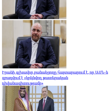
Իրանի գլխավոր բանակցողը հայտարարում է, որ ԱՄՆ-ն
զբաղվում է «կրկնվող թատերական
դիվանագիտությամբ»