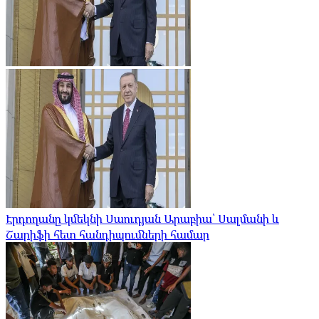
Էրդողանը կմեկնի Սաուդյան Արաբիա՝ Սալմանի և
Շարիֆի հետ հանդիպումների համար