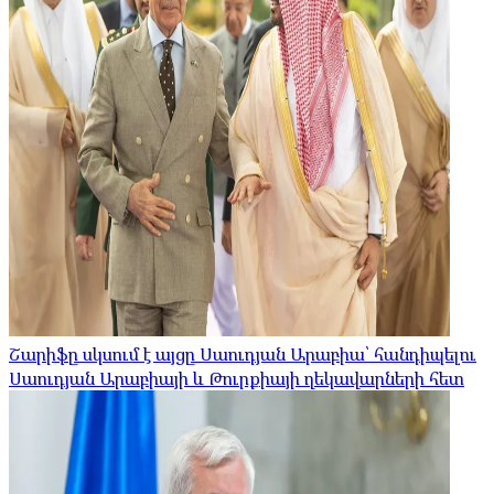
Շարիֆը սկսում է այցը Սաուդյան Արաբիա՝ հանդիպելու
Սաուդյան Արաբիայի և Թուրքիայի ղեկավարների հետ