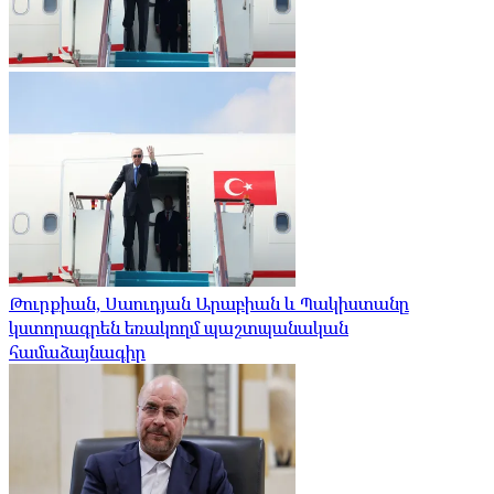
Թուրքիան, Սաուդյան Արաբիան և Պակիստանը
կստորագրեն եռակողմ պաշտպանական
համաձայնագիր