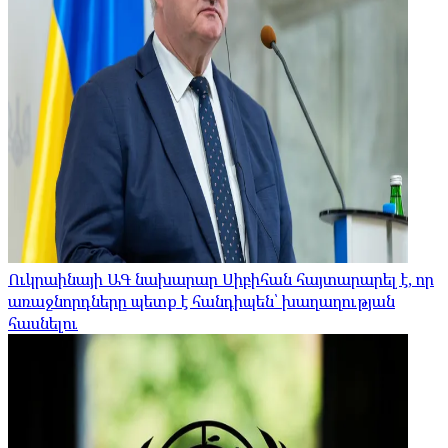
Ուկրաինայի ԱԳ նախարար Սիբիհան հայտարարել է, որ
առաջնորդները պետք է հանդիպեն՝ խաղաղության
հասնելու