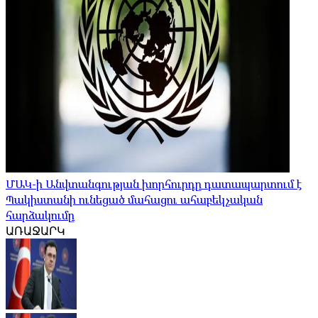
ՄԱԿ-ի Անվտանգության խորհուրդը դատապարտում է
Պակիստանի ունեցած մահացու ահաբեկչական
հարձակումը
ԱՌԱՋԱՐԿ