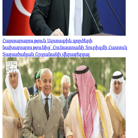
Հայտարարություն Արտաքին գործերի
նախարարությունից՝ Հունաստանի Տուրիզմի Հատուկ
Տարածական Շրջանակի վերաբերյալ