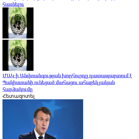
հասնելու
ՄԱԿ-ի Անվտանգության խորհուրդը դատապարտում է
Պակիստանի ունեցած մահացու ահաբեկչական
հարձակումը
Հետազոտել