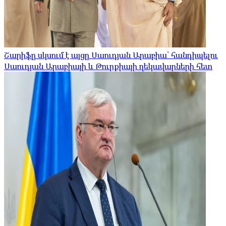
Շարիֆը սկսում է այցը Սաուդյան Արաբիա՝ հանդիպելու
Սաուդյան Արաբիայի և Թուրքիայի ղեկավարների հետ