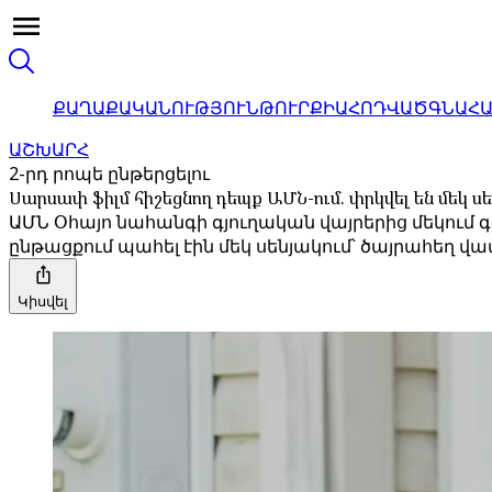
ՔԱՂԱՔԱԿԱՆՈՒԹՅՈՒՆ
ԹՈՒՐՔԻԱ
ՀՈԴՎԱԾ
ԳՆԱՀ
ԱՇԽԱՐՀ
2-րդ րոպե ընթերցելու
Սարսափ ֆիլմ հիշեցնող դեպք ԱՄՆ-ում. փրկվել են մեկ ս
ԱՄՆ Օհայո նահանգի գյուղական վայրերից մեկում գ
ընթացքում պահել էին մեկ սենյակում՝ ծայրահեղ վ
Կիսվել