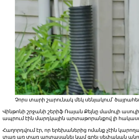
Չորս տարի շարունակ մեկ սենյակում՝ ծայրահ
Վինթոնի շրջանի շերիֆ Ռայան Քեյնը մամուլի ասուլ
ապրում էին մարդկային արտաթորանքով լի հակա
Հաղորդվում էր, որ երեխաներից ոմանք չէին կարող
տառ առ տառ արտասանել կամ գրել սեփական անո