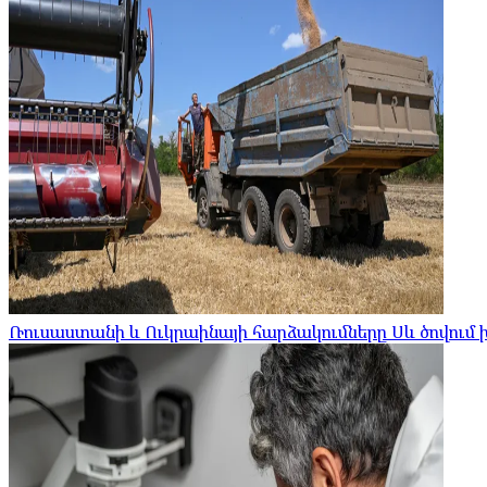
Ռուսաստանի և Ուկրաինայի հարձակումները Սև ծովու