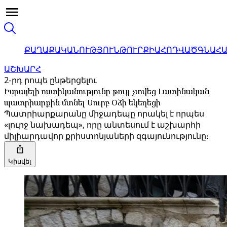
ՔԱՂԱՔԱԿԱՆՈՒԹՅՈՒՆ
ԹՈՒՐՔԻԱ
ՀՈԴՎԱԾ
ԳՆԱՀ
ԱՇԽԱՐՀ
2-րդ րոպե ընթերցելու
Իսրայելի ոստիկանությունը թույլ չտվեց Լատինական
պատրիարքին մտնել Սուրբ Օձի եկեղեցի
Պատրիարքարանը միջադեպը որակել է որպես
«լուրջ նախադեպ», որը անտեսում է աշխարհի
միլիարդավոր քրիստոնյաների զգայունությունը։
Կիսվել