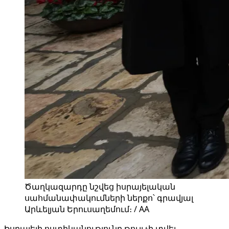
Ծաղկազարդը նշվեց իսրայելական
սահմանափակումների ներքո՝ գրավյալ
Արևելյան Երուսաղեմում։ / AA
Իսրայելի ոստիկանությունը թույլ չի տվել