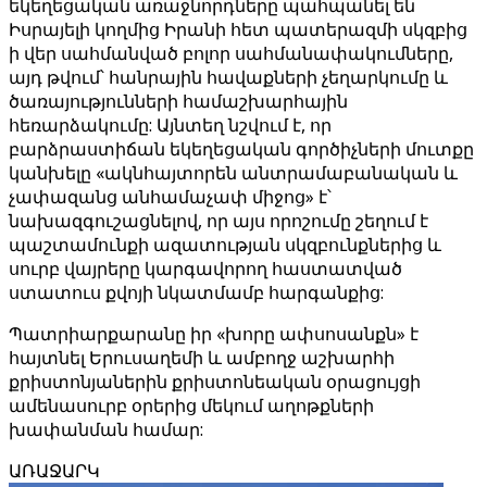
եկեղեցական առաջնորդները պահպանել են
Իսրայելի կողմից Իրանի հետ պատերազմի սկզբից
ի վեր սահմանված բոլոր սահմանափակումները,
այդ թվում՝ հանրային հավաքների չեղարկումը և
ծառայությունների համաշխարհային
հեռարձակումը: Այնտեղ նշվում է, որ
բարձրաստիճան եկեղեցական գործիչների մուտքը
կանխելը «ակնհայտորեն անտրամաբանական և
չափազանց անհամաչափ միջոց» է՝
նախազգուշացնելով, որ այս որոշումը շեղում է
պաշտամունքի ազատության սկզբունքներից և
սուրբ վայրերը կարգավորող հաստատված
ստատուս քվոյի նկատմամբ հարգանքից:
Պատրիարքարանը իր «խորը ափսոսանքն» է
հայտնել Երուսաղեմի և ամբողջ աշխարհի
քրիստոնյաներին քրիստոնեական օրացույցի
ամենասուրբ օրերից մեկում աղոթքների
խափանման համար:
ԱՌԱՋԱՐԿ