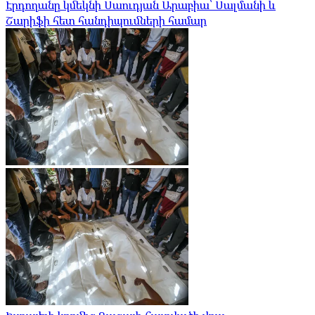
Էրդողանը կմեկնի Սաուդյան Արաբիա՝ Սալմանի և
Շարիֆի հետ հանդիպումների համար