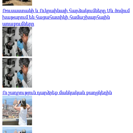
Ռուսաստանի և Ուկրաինայի հարձակումները Սև ծովում
խաթարում են հացահատիկի համաշխարհային
առաքումները
Ուշադրություն դարձրեք մանկական քաղցկեղին