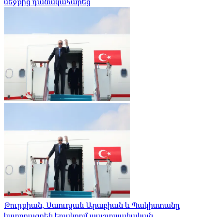
մեջքից դանակահարեց
Թուրքիան, Սաուդյան Արաբիան և Պակիստանը
կստորագրեն եռակողմ պաշտպանական