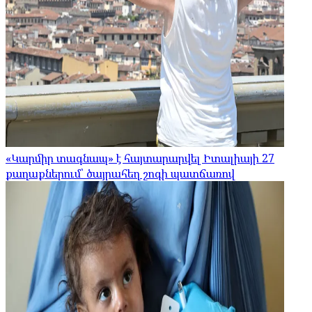
«Կարմիր տագնապ» է հայտարարվել Իտալիայի 27
քաղաքներում՝ ծայրահեղ շոգի պատճառով