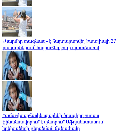
«Կարմիր տագնապ» է հայտարարվել Իտալիայի 27
քաղաքներում՝ ծայրահեղ շոգի պատճառով
Համաշխարհային պարենի ծրագիրը շտապ
ֆինանսավորում է փնտրում Աֆղանստանում
երեխաների թերսնման ճգնաժամը