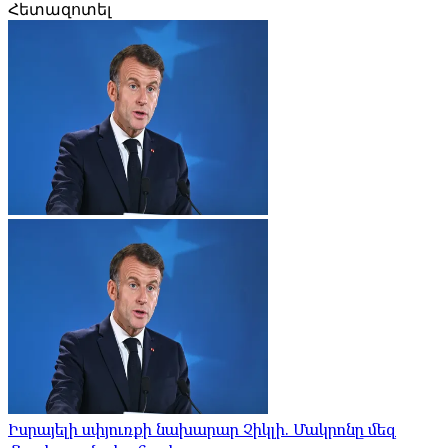
Հետազոտել
Իսրայելի սփյուռքի նախարար Չիկլի. Մակրոնը մեզ