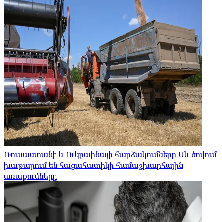
Ռուսաստանի և Ուկրաինայի հարձակումները Սև ծովում
խաթարում են հացահատիկի համաշխարհային
առաքումները