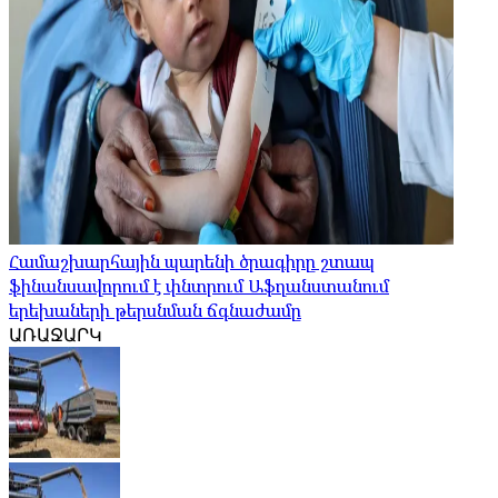
Համաշխարհային պարենի ծրագիրը շտապ
ֆինանսավորում է փնտրում Աֆղանստանում
երեխաների թերսնման ճգնաժամը
ԱՌԱՋԱՐԿ