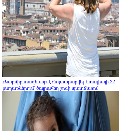
«Կարմիր տագնապ» է հայտարարվել Իտալիայի 27
քաղաքներում՝ ծայրահեղ շոգի պատճառով