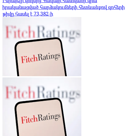
Իսրայելի կողմից Գազայի հատվածի վրա
իրականացված հարձակումների հետևանքով զոհերի
թիվը հասել է 73,382-ի