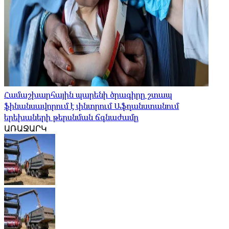
Համաշխարհային պարենի ծրագիրը շտապ
ֆինանսավորում է փնտրում Աֆղանստանում
երեխաների թերսնման ճգնաժամը
ԱՌԱՋԱՐԿ