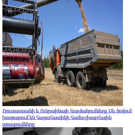
Ռուսաստանի և Ուկրաինայի հարձակումները Սև ծովում
խաթարում են հացահատիկի համաշխարհային
առաքումները