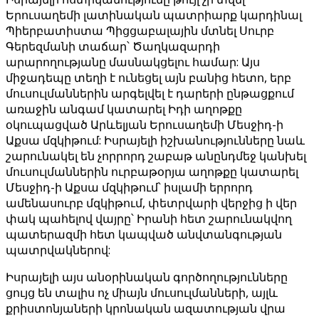
Երուսաղեմի լատինական պատրիարք կարդինալ
Պիերբատիստա Պիցցաբալային մտնել Սուրբ
Գերեզմանի տաճար՝ Ծաղկազարդի
արարողությանը մասնակցելու համար: Այս
միջադեպը տեղի է ունեցել այն բանից հետո, երբ
մուսուլմաններին արգելվել է դարերի ընթացքում
առաջին անգամ կատարել Իդի աղոթքը
օկուպացված Արևելյան Երուսաղեմի Մեսջիդ-ի
Աքսա մզկիթում: Իսրայելի իշխանությունները նաև
շարունակել են չորրորդ շաբաթ անընդմեջ կանխել
մուսուլմաններին ուրբաթօրյա աղոթքը կատարել
Մեսջիդ-ի Աքսա մզկիթում՝ իսլամի երրորդ
ամենասուրբ մզկիթում, փետրվարի վերջից ի վեր
փակ պահելով վայրը՝ Իրանի հետ շարունակվող
պատերազմի հետ կապված անվտանգության
պատրվակներով:
Իսրայելի այս անօրինական գործողությունները
ցույց են տալիս ոչ միայն մուսուլմանների, այլև
քրիստոնյաների կրոնական ազատության վրա