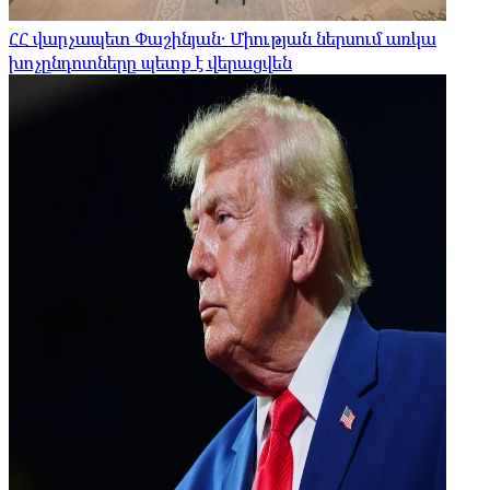
ՀՀ վարչապետ Փաշինյան․ Միության ներսում առկա
խոչընդոտները պետք է վերացվեն