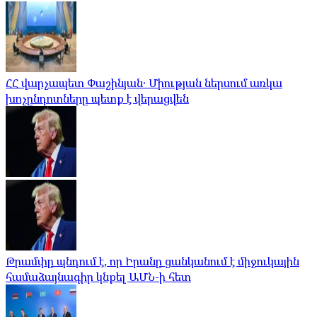
ՀՀ վարչապետ Փաշինյան․ Միության ներսում առկա
խոչընդոտները պետք է վերացվեն
Թրամփը պնդում է, որ Իրանը ցանկանում է միջուկային
համաձայնագիր կնքել ԱՄՆ-ի հետ