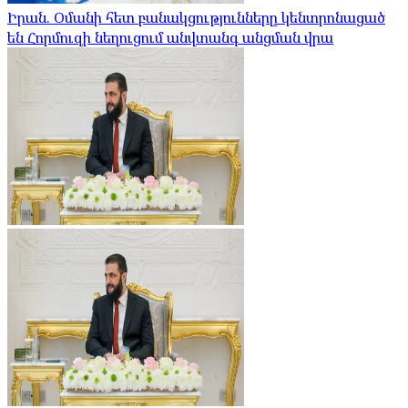
Իրան. Օմանի հետ բանակցությունները կենտրոնացած
են Հորմուզի նեղուցում անվտանգ անցման վրա