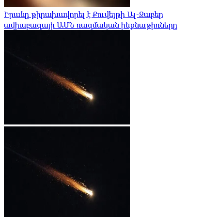
Իրանը թիրախավորել է Քուվեյթի Ալ-Ջաբեր
ավիաբազայի ԱՄՆ ռազմական ինքնաթիռները