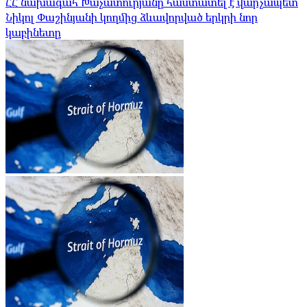
ՀՀ նախագահ Խաչատուրյանը հաստատել է վարչապետ
Նիկոլ Փաշինյանի կողմից ձևավորված երկրի նոր
կաբինետը