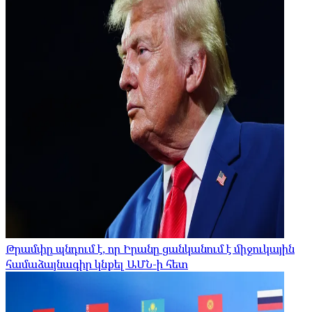
Թրամփը պնդում է, որ Իրանը ցանկանում է միջուկային
համաձայնագիր կնքել ԱՄՆ-ի հետ