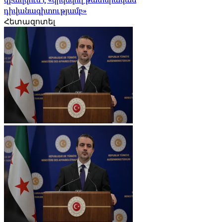
դիվանագիտությամբ»
Հետազոտել