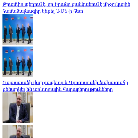
Թրամփը պնդում է, որ Իրանը ցանկանում է միջուկային
համաձայնագիր կնքել ԱՄՆ-ի հետ
Հայաստանի վարչապետը և Ղրղզստանի նախագահը
քննարկել են առևտրային հարաբերությունները