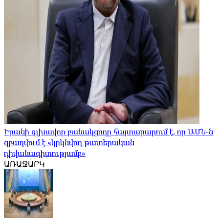
Իրանի գլխավոր բանակցողը հայտարարում է, որ ԱՄՆ-ն
զբաղվում է «կրկնվող թատերական
դիվանագիտությամբ»
ԱՌԱՋԱՐԿ