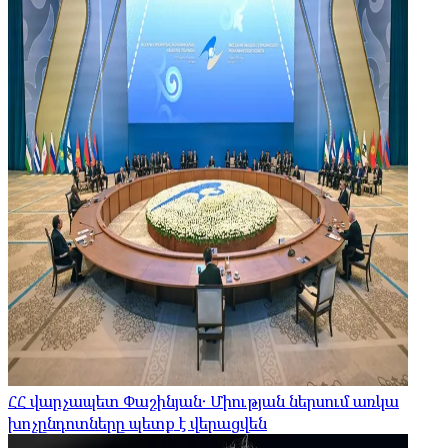
ՀՀ վարչապետ Փաշինյան․ Միության ներսում առկա
խոչընդոտները պետք է վերացվեն