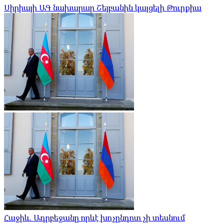
Սիրիայի ԱԳ նախարար Շեյբանին կայցելի Թուրքիա
Հաջիև. Ադրբեջանը որևէ խոչընդոտ չի տեսնում