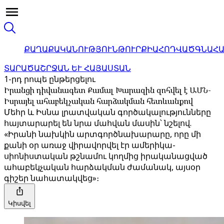
ՔԱՂԱՔԱԿԱՆՈՒԹՅՈՒՆ
ԹՈՒՐՔԻԱ
ՀՈԴՎԱԾ
ԳՆԱՀ
ՏԱՐԱԾԱՇՐՋԱՆ ԵՒ ՀԱՅԱՍՏԱՆ
1-րդ րոպե ընթերցելու
Իրանցի դիվանագետ Քամալ Խարազին զոհվել է ԱՄՆ-
Իսրայել ահաբեկչական հարձակման հետևանքով
Մեհր և Իսնա լրատվական գործակալությունները
հայտարարել են նրա մահվան մասին՝ նշելով.
«Իրանի նախկին արտգործնախարարը, որը մի
քանի օր առաջ վիրավորվել էր ամերիկա-
սիոնիստական թշնամու կողմից իրականացված
ահաբեկչական հարձակման ժամանակ, այսօր
գիշեր նահատակվեց»։
Կիսվել