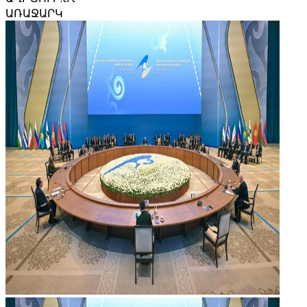
ԱՌԱՋԱՐԿ