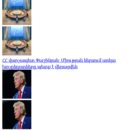
ՀՀ վարչապետ Փաշինյան․ Միության ներսում առկա
խոչընդոտները պետք է վերացվեն