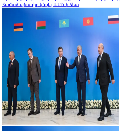
համաձայնագիր կնքել ԱՄՆ-ի հետ