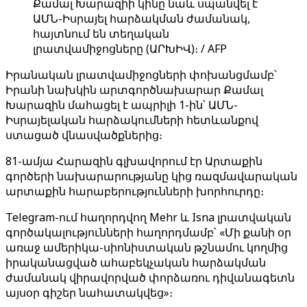
Քամալ Խարազիի կինը նաև սպանվել է
ԱՄՆ-Իսրայել հարձակման ժամանակ,
հայտնում են տեղական
լրատվամիջոցները (ԱՐԽԻՎ)։ / AFP
Իրանական լրատվամիջոցների փոխանցմամբ՝
Իրանի նախկին արտգործնախարար Քամալ
Խարազին մահացել է ապրիլի 1-ին՝ ԱՄՆ-
Իսրայելական հարձակումների հետևանքով
ստացած վնասվածքներից։
81-ամյա Հարազին գլխավորում էր Արտաքին
գործերի նախարարությանը կից ռազմավարական
արտաքին հարաբերությունների խորհուրդը։
Telegram-ում հաղորդվող Mehr և Isna լրատվական
գործակալությունների հաղորդմամբ՝ «Մի քանի օր
առաջ ամերիկա-սիոնիստական ​​թշնամու կողմից
իրականացված ահաբեկչական հարձակման
ժամանակ վիրավորված փորձառու դիվանագետն
այսօր գիշեր նահատակվեց»։