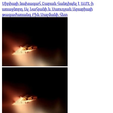
Սիրիայի նախագահ Շարան հանդիպել է ԱՄԷ-ի
առաջնորդ Ալ Նահյանի և Սաուդյան Արաբիայի
թագաժառանգ Բին Սալմանի հետ