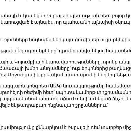
անայի և կասեցնի Իսրայելի պետության հետ բոլոր 
նը կառուցված է այնպես, որ պահպանի այնպիսի օկու
թյունները նույնպես ներկայացուցիչներ ուղարկեցի
ության մեղադրանքները՝ դրանք անվանելով հակասե
ի և Կոլումբիայի կառավարությունները, որոնք ան
 Հաագայի խմբի անդամները՝ ութ երկրներից բաղկա
րել Միջազգային քրեական դատարանի կողմից Նեթանյ
ազգային կոնգրես (ԱԱԿ) կուսակցությունը համեմատե
րտհեյդի ռեժիմի հետ՝ սպիտակամորթ փոքրամասնո
ել այդ ժամանակահատվածում տեղի ունեցած ճնշումն
վել է ենթադրաբար ինքնավար շրջաններում:
րամիությունը քննարկում է Իսրայելի դեմ տարբեր միջ