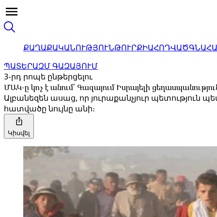
ՔԱՂԱՔԱԿԱՆՈՒԹՅՈՒՆ
ԹՈՒՐՔԻԱ
ՀՈԴՎԱԾ
ԳՆԱՀ
ՊԱՏԵՐԱԶՄ ԳԱԶԱՅՈՒՄ
3-րդ րոպե ընթերցելու
ՄԱԿ-ը կոչ է անում՝ Գազայում Իսրայելի ցեղասպանությո
Ալբանեզեն ասաց, որ յուրաքանչյուր պետություն պ
հատվածը նույնը անի։
Կիսվել