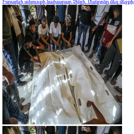
Իսրայելի սփյուռքի նախարար Չիկլի. Մակրոնը մեզ մեջ