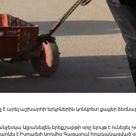
չ է արել աշխարհի երկրներին կոնկրետ քայլեր ձեռ
չեսկա Ալբանեզեն երեքշաբթի օրը ելույթ է ունեցել
արկել է Իսրայելի կողմից Գազայում իրականացված ցե