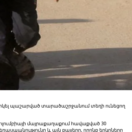
նարկել պաշարված տարածաշրջանում տեղի ունեցող
 Կոլումբիայի մայրաքաղաքում հավաքված 30
ղասպանությունը և այն քայլերը, որոնք երկրները