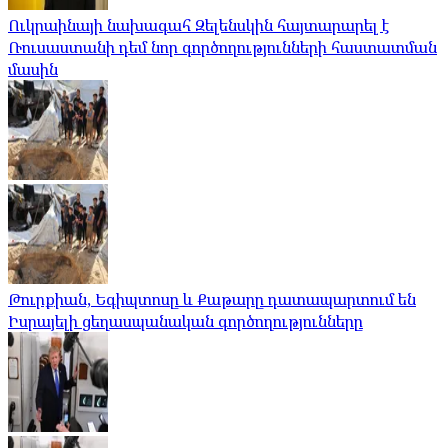
Ուկրաինայի նախագահ Զելենսկին հայտարարել է
Ռուսաստանի դեմ նոր գործողությունների հաստատման
մասին
Թուրքիան, Եգիպտոսը և Քաթարը դատապարտում են
Իսրայելի ցեղասպանական գործողությունները