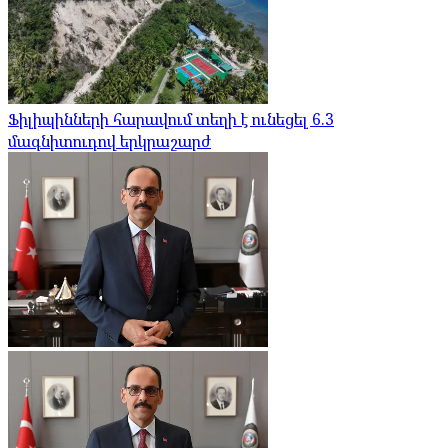
Ֆիլիպինների հարավում տեղի է ունեցել 6.3
մագնիտուդով երկրաշարժ