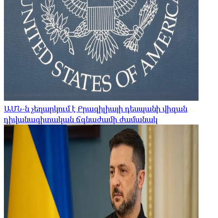
ԱՄՆ-ն չեղարկում է Բրազիլիայի դեսպանի վիզան
դիվանագիտական ​​ճգնաժամի ժամանակ