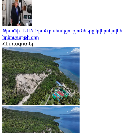
Թրամփ. ԱՄՆ-Իրան բանակցությունները կվերսկսվեն
երկուշաբթի օրը
Հետազոտել