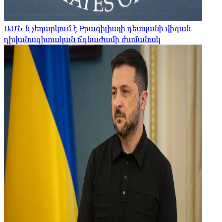
ԱՄՆ-ն չեղարկում է Բրազիլիայի դեսպանի վիզան
դիվանագիտական ​​ճգնաժամի ժամանակ