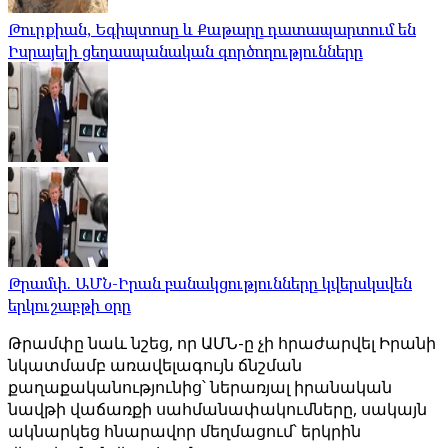
Թուրքիան, Եգիպտոսը և Քաթարը դատապարտում են
Իսրայելի ցեղասպանական գործողությունները
Թրամփ. ԱՄՆ-Իրան բանակցությունները կվերսկսվեն
երկուշաբթի օրը
Թրամփը նաև նշեց, որ ԱՄՆ-ը չի հրաժարվել Իրանի
նկատմամբ առավելագույն ճնշման
քաղաքականությունից՝ ներառյալ իրանական
նավթի վաճառքի սահմանափակումները, սակայն
ակնարկեց հնարավոր մեղմացում՝ երկրին