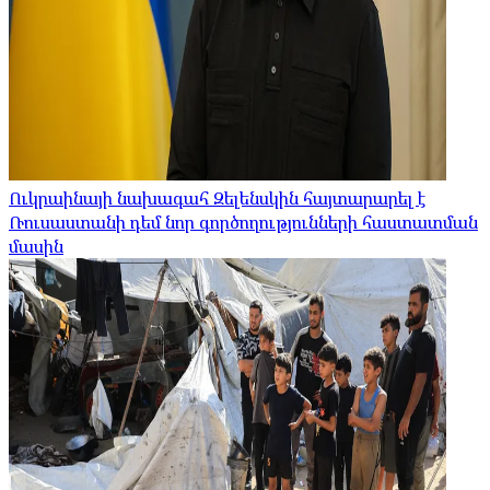
Ուկրաինայի նախագահ Զելենսկին հայտարարել է
Ռուսաստանի դեմ նոր գործողությունների հաստատման
մասին