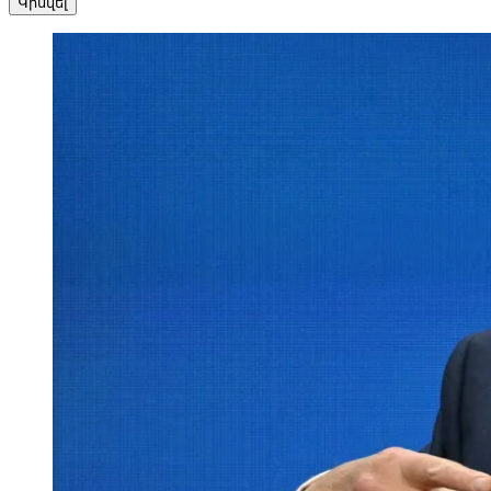
Կիսվել