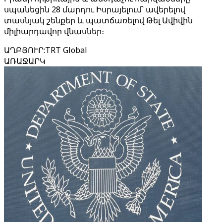
սպանեցին 28 մարդու Իսրայելում՝ ավերելով
տասնյակ շենքեր և պատճառելով Թել Ավիվին
միլիարդավոր վնասներ։
ԱՂԲՅՈՒՐ
:
TRT Global
ԱՌԱՋԱՐԿ