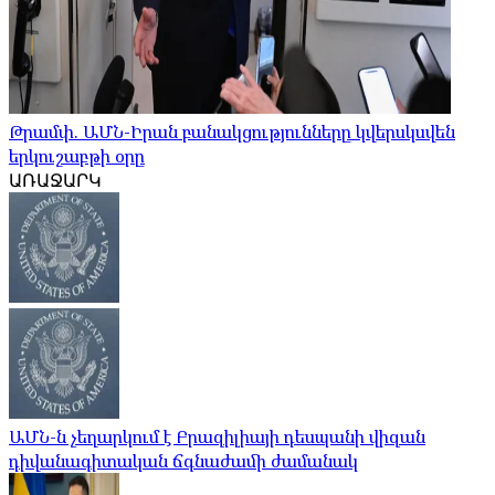
Թրամփ. ԱՄՆ-Իրան բանակցությունները կվերսկսվեն
երկուշաբթի օրը
ԱՌԱՋԱՐԿ
ԱՄՆ-ն չեղարկում է Բրազիլիայի դեսպանի վիզան
դիվանագիտական ​​ճգնաժամի ժամանակ