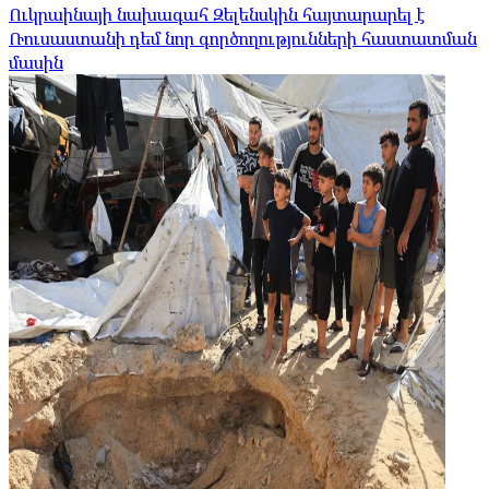
Ուկրաինայի նախագահ Զելենսկին հայտարարել է
Ռուսաստանի դեմ նոր գործողությունների հաստատման
մասին