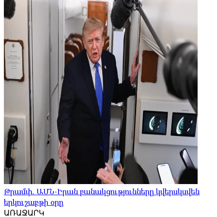
Թրամփ. ԱՄՆ-Իրան բանակցությունները կվերսկսվեն
երկուշաբթի օրը
ԱՌԱՋԱՐԿ