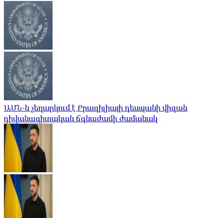
ԱՄՆ-ն չեղարկում է Բրազիլիայի դեսպանի վիզան
դիվանագիտական ​​ճգնաժամի ժամանակ