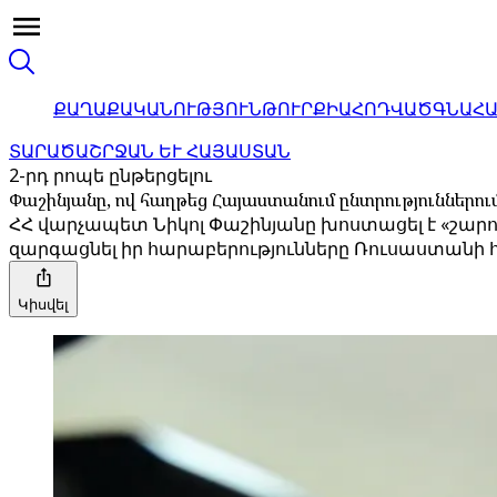
ՔԱՂԱՔԱԿԱՆՈՒԹՅՈՒՆ
ԹՈՒՐՔԻԱ
ՀՈԴՎԱԾ
ԳՆԱՀ
ՏԱՐԱԾԱՇՐՋԱՆ ԵՒ ՀԱՅԱՍՏԱՆ
2-րդ րոպե ընթերցելու
Փաշինյանը, ով հաղթեց Հայաստանում ընտրություններո
ՀՀ վարչապետ Նիկոլ Փաշինյանը խոստացել է «շարու
զարգացնել իր հարաբերությունները Ռուսաստանի 
Կիսվել