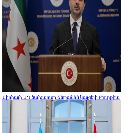
Սիրիայի ԱԳ նախարար Շեյբանին կայցելի Թուրքիա