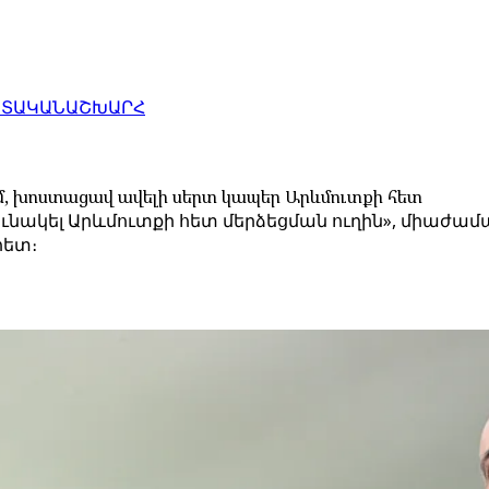
ԱՏԱԿԱՆ
ԱՇԽԱՐՀ
ւմ, խոստացավ ավելի սերտ կապեր Արևմուտքի հետ
նակել Արևմուտքի հետ մերձեցման ուղին», միաժաման
հետ։