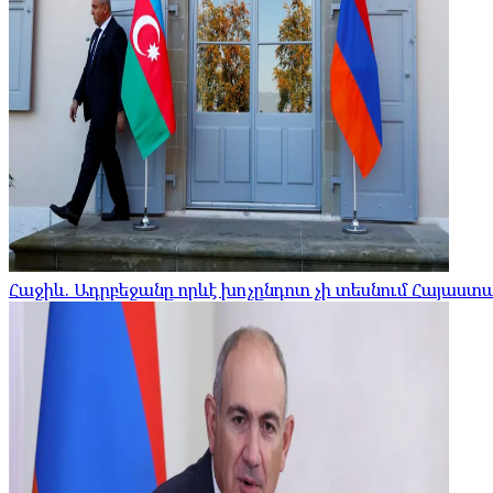
Հաջիև. Ադրբեջանը որևէ խոչընդոտ չի տեսնում Հայա