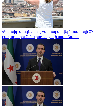
«Կարմիր տագնապ» է հայտարարվել Իտալիայի 27
քաղաքներում՝ ծայրահեղ շոգի պատճառով