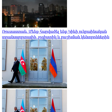
Ռուսաստան. Մենք հարվածել ենք Կիևի ուկրաինական
տրանսպորտային, լոգիստիկ և բաշխման կենտրոններին