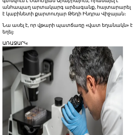
գտնվում է Սաուդյան Արաբիայում, հրամայել է
անհապաղ արտակարգ արձագանք, հայտարարել
է կաբինետի քարտուղար Թեդի Ինդրա Վիջայան։
Նա ասել է, որ վթարի պատճառը «վատ եղանակն» է
եղել։
ԱՌԱՋԱՐԿ