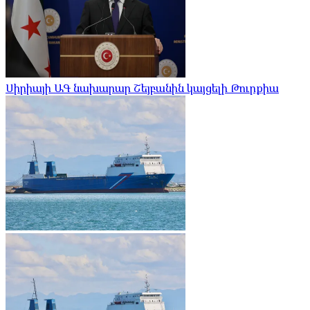
Սիրիայի ԱԳ նախարար Շեյբանին կայցելի Թուրքիա