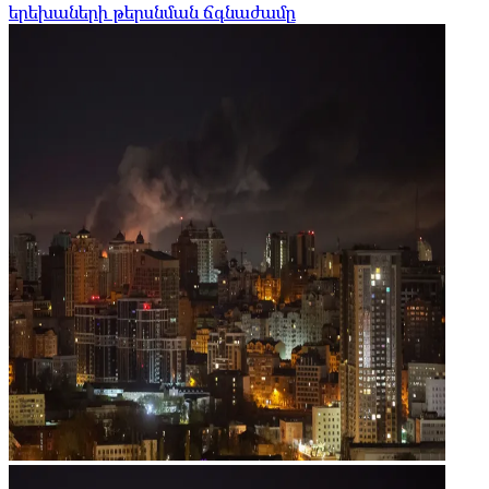
երեխաների թերսնման ճգնաժամը