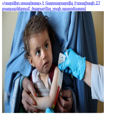
«Կարմիր տագնապ» է հայտարարվել Իտալիայի 27
քաղաքներում՝ ծայրահեղ շոգի պատճառով