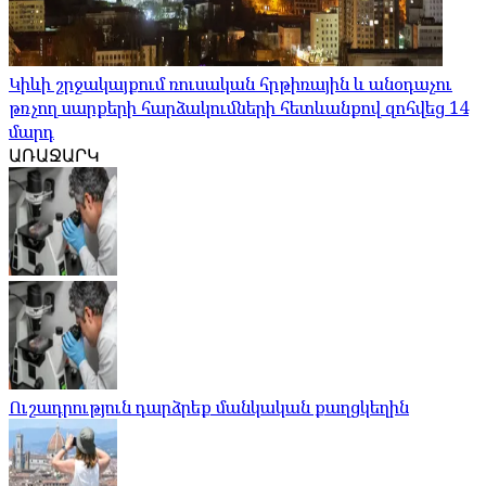
Կիևի շրջակայքում ռուսական հրթիռային և անօդաչու
թռչող սարքերի հարձակումների հետևանքով զոհվեց 14
մարդ
ԱՌԱՋԱՐԿ
Ուշադրություն դարձրեք մանկական քաղցկեղին