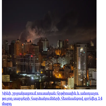
Կիևի շրջակայքում ռուսական հրթիռային և անօդաչու
թռչող սարքերի հարձակումների հետևանքով զոհվեց 14
մարդ