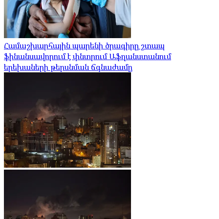
Համաշխարհային պարենի ծրագիրը շտապ
ֆինանսավորում է փնտրում Աֆղանստանում
երեխաների թերսնման ճգնաժամը