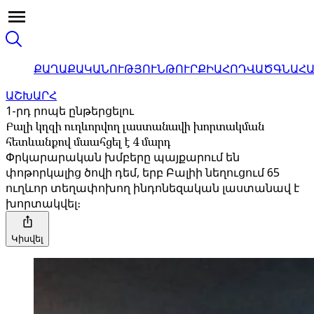
ՔԱՂԱՔԱԿԱՆՈՒԹՅՈՒՆ
ԹՈՒՐՔԻԱ
ՀՈԴՎԱԾ
ԳՆԱՀ
ԱՇԽԱՐՀ
1-րդ րոպե ընթերցելու
Բալի կղզի ուղևորվող լաստանավի խորտակման
հետևանքով մաահցել է 4 մարդ
Փրկարարական խմբերը պայքարում են
փոթորկալից ծովի դեմ, երբ Բալիի նեղուցում 65
ուղևոր տեղափոխող ինդոնեզական լաստանավ է
խորտակվել։
Կիսվել