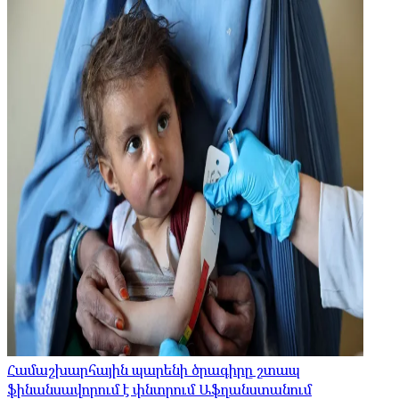
Համաշխարհային պարենի ծրագիրը շտապ
ֆինանսավորում է փնտրում Աֆղանստանում