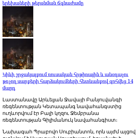
երեխաների թերսնման ճգնաժամը
Կիևի շրջակայքում ռուսական հրթիռային և անօդաչու
թռչող սարքերի հարձակումների հետևանքով զոհվեց 14
մարդ
Լաստանավը Արևելյան Ջավայի Բանյուվանգի
ռեգենտության Կետապանգ նավահանգստից
ուղևորվում էր Բալի կղզու Ջեմբրանա
ռեգենտության Գիլիմանուկ նավահանգիստ։
Նախագահ Պրաբովո Սուբիանտոն, որն այժմ այցով