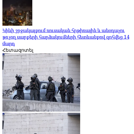
Կիևի շրջակայքում ռուսական հրթիռային և անօդաչու
թռչող սարքերի հարձակումների հետևանքով զոհվեց 14
մարդ
Հետազոտել