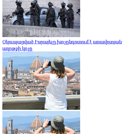
Օկուպացված Իսրայելը խոչընդոտում է առավոտյան
աղոթքի կոչը