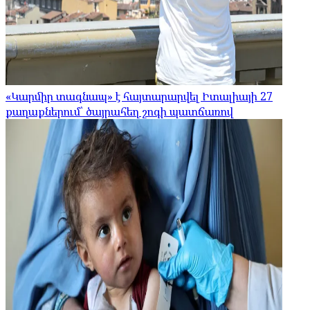
«Կարմիր տագնապ» է հայտարարվել Իտալիայի 27
քաղաքներում՝ ծայրահեղ շոգի պատճառով