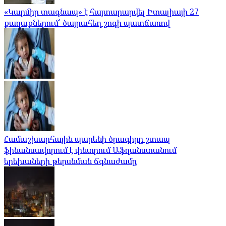
«Կարմիր տագնապ» է հայտարարվել Իտալիայի 27
քաղաքներում՝ ծայրահեղ շոգի պատճառով
Համաշխարհային պարենի ծրագիրը շտապ
ֆինանսավորում է փնտրում Աֆղանստանում
երեխաների թերսնման ճգնաժամը