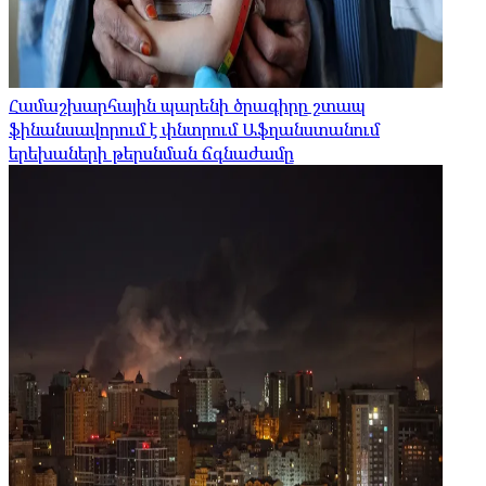
Համաշխարհային պարենի ծրագիրը շտապ
ֆինանսավորում է փնտրում Աֆղանստանում
երեխաների թերսնման ճգնաժամը