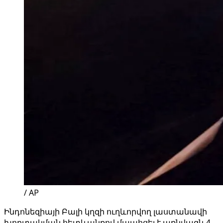
/ AP
Ինդոնեզիայի Բալի կղզի ուղևորվող լաստանավի
խորտակման հետևանքով մաահցել է առնվազն 4