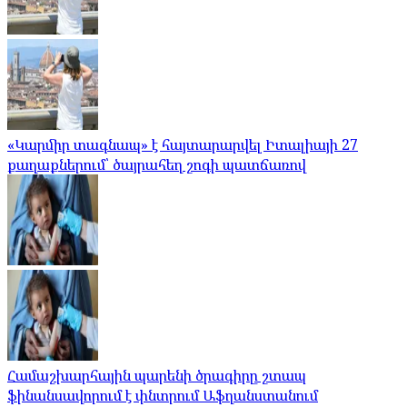
«Կարմիր տագնապ» է հայտարարվել Իտալիայի 27
քաղաքներում՝ ծայրահեղ շոգի պատճառով
Համաշխարհային պարենի ծրագիրը շտապ
ֆինանսավորում է փնտրում Աֆղանստանում