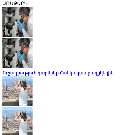
ԱՌԱՋԱՐԿ
Ուշադրություն դարձրեք մանկական քաղցկեղին