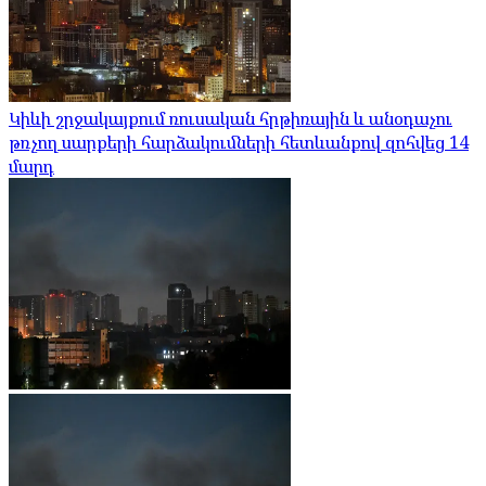
Կիևի շրջակայքում ռուսական հրթիռային և անօդաչու
թռչող սարքերի հարձակումների հետևանքով զոհվեց 14
մարդ