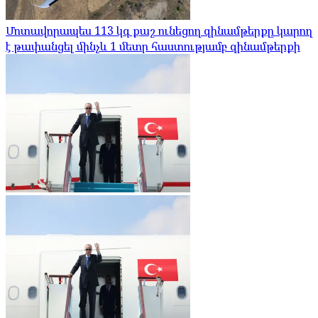
Մոտավորապես 113 կգ քաշ ունեցող զինամթերքը կարող
է թափանցել մինչև 1 մետր հաստությամբ զինամթերքի