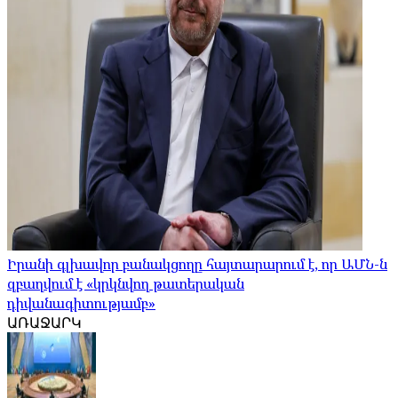
Իրանի գլխավոր բանակցողը հայտարարում է, որ ԱՄՆ-ն
զբաղվում է «կրկնվող թատերական
դիվանագիտությամբ»
ԱՌԱՋԱՐԿ