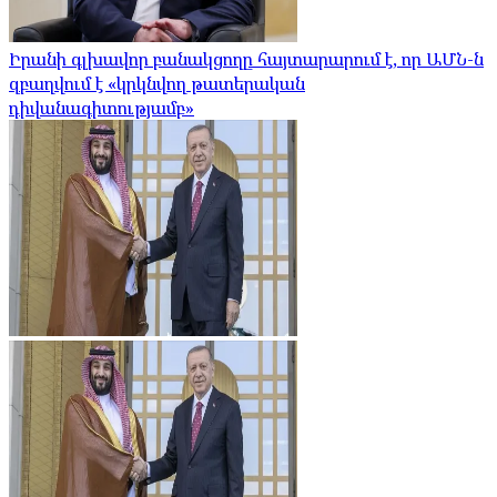
Իրանի գլխավոր բանակցողը հայտարարում է, որ ԱՄՆ-ն
զբաղվում է «կրկնվող թատերական
դիվանագիտությամբ»