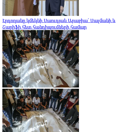
Էրդողանը կմեկնի Սաուդյան Արաբիա՝ Սալմանի և
Շարիֆի հետ հանդիպումների համար