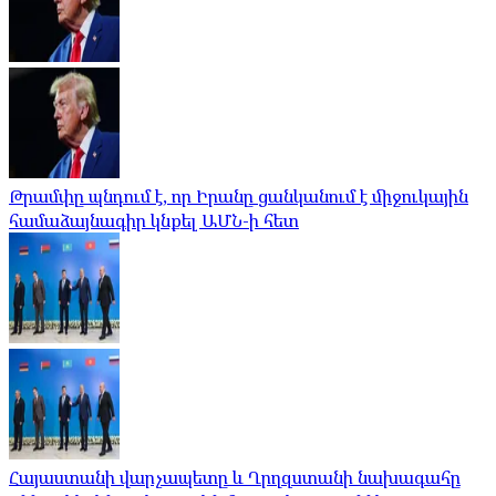
Թրամփը պնդում է, որ Իրանը ցանկանում է միջուկային
համաձայնագիր կնքել ԱՄՆ-ի հետ
Հայաստանի վարչապետը և Ղրղզստանի նախագահը