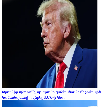
Թրամփը պնդում է, որ Իրանը ցանկանում է միջուկային
համաձայնագիր կնքել ԱՄՆ-ի հետ