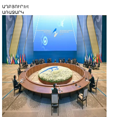
ԱՂԲՅՈՒՐ
:
trt
ԱՌԱՋԱՐԿ