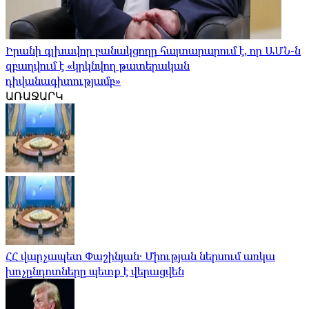
Իրանի գլխավոր բանակցողը հայտարարում է, որ ԱՄՆ-ն
զբաղվում է «կրկնվող թատերական
դիվանագիտությամբ»
ԱՌԱՋԱՐԿ
ՀՀ վարչապետ Փաշինյան․ Միության ներսում առկա
խոչընդոտները պետք է վերացվեն