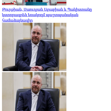
Թուրքիան, Սաուդյան Արաբիան և Պակիստանը
կստորագրեն եռակողմ պաշտպանական
համաձայնագիր