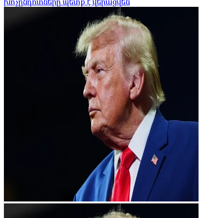
խոչընդոտները պետք է վերացվեն