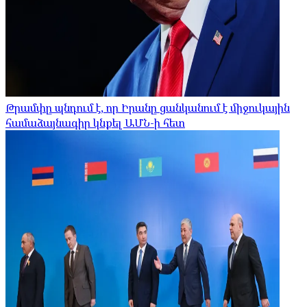
Թրամփը պնդում է, որ Իրանը ցանկանում է միջուկային
համաձայնագիր կնքել ԱՄՆ-ի հետ