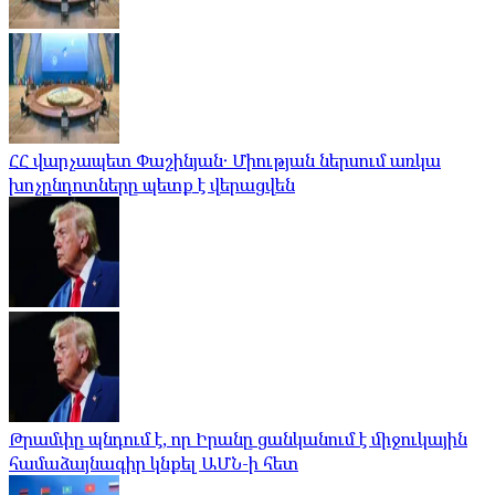
ՀՀ վարչապետ Փաշինյան․ Միության ներսում առկա
խոչընդոտները պետք է վերացվեն
Թրամփը պնդում է, որ Իրանը ցանկանում է միջուկային
համաձայնագիր կնքել ԱՄՆ-ի հետ