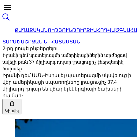
ՔԱՂԱՔԱԿԱՆՈՒԹՅՈՒՆ
ԹՈՒՐՔԻԱ
ՀՈԴՎԱԾ
ԳՆԱՀ
ՏԱՐԱԾԱՇՐՋԱՆ ԵՒ ՀԱՅԱՍՏԱՆ
2-րդ րոպե ընթերցելու
Իրանի դեմ պատերազմը ամերիկացիներին արժեցավ
ավելի քան 37 միլիարդ դոլար լրացուցիչ էներգետիկ
ծախսեր
Իրանի դեմ ԱՄՆ-Իսրայել պատերազմի սկսվելուց ի
վեր ամերիկացի սպառողները լրացուցիչ 37.4
միլիարդ դոլար են վճարել էներգիայի ծախսերի
համար։
Կիսվել