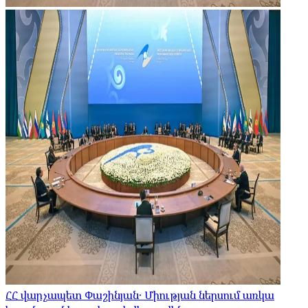
ՀՀ վարչապետ Փաշինյան․ Միության ներսում առկա