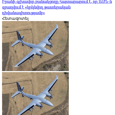
Իրանի գլխավոր բանակցողը հայտարարում է, որ ԱՄՆ-ն
զբաղվում է «կրկնվող թատերական
դիվանագիտությամբ»
Հետազոտել