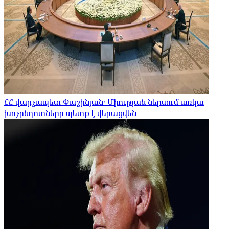
ՀՀ վարչապետ Փաշինյան․ Միության ներսում առկա
խոչընդոտները պետք է վերացվեն