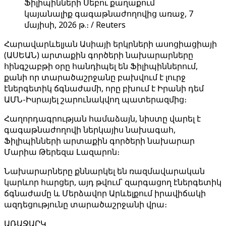
Ֆիլիպինների Սեբու քաղաքում
կայանալիք գագաթնաժողովից առաջ, 7
մայիսի, 2026 թ.։ / Reuters
Հարավարևելյան Ասիայի երկրների ասոցիացիայի
(ԱՍԵԱՆ) արտաքին գործերի նախարարները
հինգշաբթի օրը հանդիպել են Ֆիլիպիններում,
քանի որ տարածաշրջանը բախվում է լուրջ
էներգետիկ ճգնաժամի, որը բխում է Իրանի դեմ
ԱՄՆ-Իսրայել շարունակվող պատերազմից։
Հաղորդագրության համաձայն, նիստը վարել է
գագաթնաժողովի ներկայիս նախագահ,
Ֆիլիպինների արտաքին գործերի նախարար
Մարիա Թերեզա Լազարոն։
Նախարարները քննարկել են ռազմավարական
կարևոր հարցեր, այդ թվում՝ զարգացող էներգետիկ
ճգնաժամը և Մերձավոր Արևելքում իրավիճակի
ազդեցությունը տարածաշրջանի վրա։
ԱՌԱՋԱՐԿ