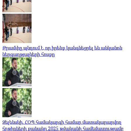
Թրամփը պնդում է, որ իրենք կանգնեցրել են անկանոն
ներգաղթյալների հոսքը
Զելենսկի. ՀՕՊ համակարգի համար մատակարարվող
հրթիռների քանակը 2025 թվականի համեմատությամբ