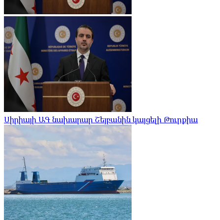
Սիրիայի ԱԳ նախարար Շեյբանին կայցելի Թուրքիա