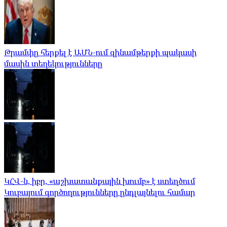
Թրամփը հերքել է ԱՄՆ-ում զինամթերքի պակասի
մասին տեղեկությունները
ԿՀՎ-ն, իբր, «աշխատանքային խումբ» է ստեղծում
Կուբայում գործողությունները ընդլայնելու համար