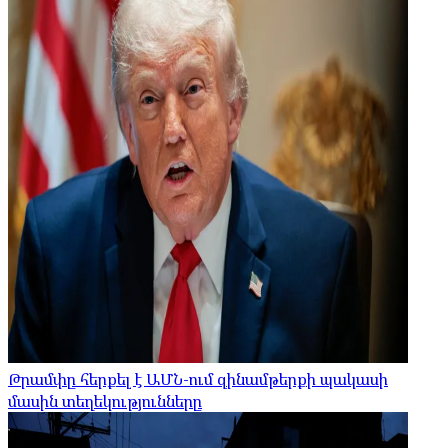
Թրամփը հերքել է ԱՄՆ-ում զինամթերքի պակասի
մասին տեղեկությունները