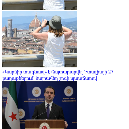
«Կարմիր տագնապ» է հայտարարվել Իտալիայի 27
քաղաքներում՝ ծայրահեղ շոգի պատճառով