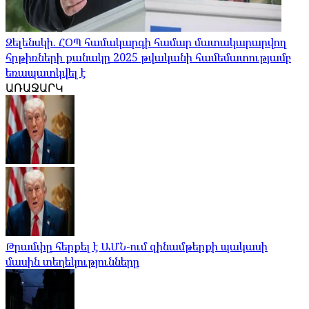
Զելենսկի. ՀՕՊ համակարգի համար մատակարարվող
հրթիռների քանակը 2025 թվականի համեմատությամբ
եռապատկվել է
ԱՌԱՋԱՐԿ
Թրամփը հերքել է ԱՄՆ-ում զինամթերքի պակասի
մասին տեղեկությունները