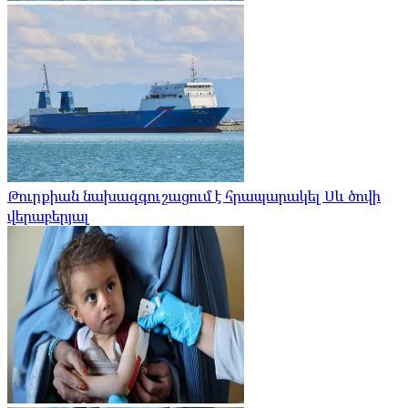
Թուրքիան նախազգուշացում է հրապարակել Սև ծովի
վերաբերյալ