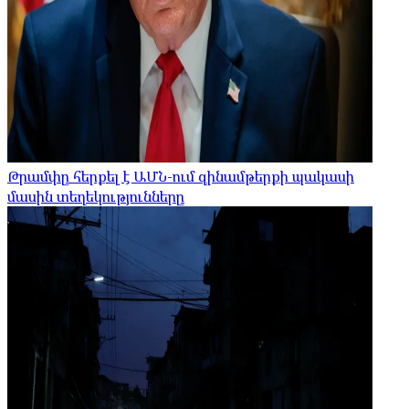
Թրամփը հերքել է ԱՄՆ-ում զինամթերքի պակասի
մասին տեղեկությունները