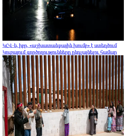
ԿՀՎ-ն, իբր, «աշխատանքային խումբ» է ստեղծում
Կուբայում գործողությունները ընդլայնելու համար