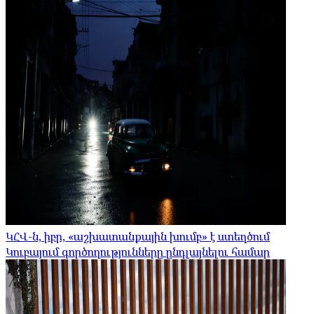
ԿՀՎ-ն, իբր, «աշխատանքային խումբ» է ստեղծում
Կուբայում գործողությունները ընդլայնելու համար