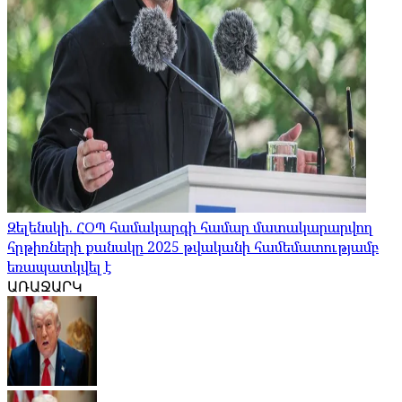
Զելենսկի. ՀՕՊ համակարգի համար մատակարարվող
հրթիռների քանակը 2025 թվականի համեմատությամբ
եռապատկվել է
ԱՌԱՋԱՐԿ