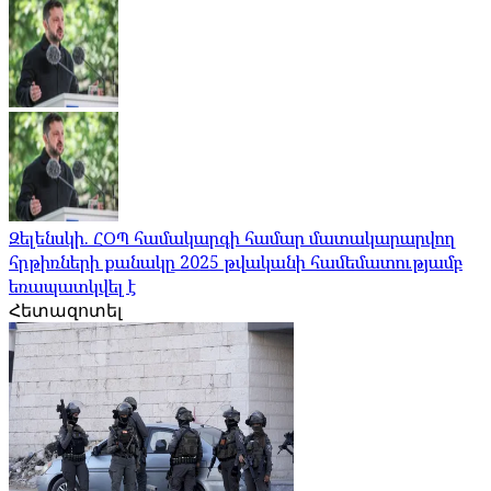
Զելենսկի. ՀՕՊ համակարգի համար մատակարարվող
հրթիռների քանակը 2025 թվականի համեմատությամբ
եռապատկվել է
Հետազոտել