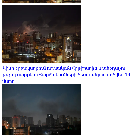
Կիևի շրջակայքում ռուսական հրթիռային և անօդաչու
թռչող սարքերի հարձակումների հետևանքով զոհվեց 14
մարդ