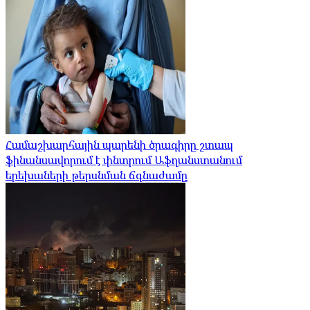
Համաշխարհային պարենի ծրագիրը շտապ
ֆինանսավորում է փնտրում Աֆղանստանում
երեխաների թերսնման ճգնաժամը