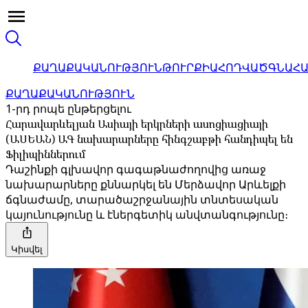
ՔԱՂԱՔԱԿԱՆՈՒԹՅՈՒՆ
ԹՈՒՐՔԻԱ
ՀՈԴՎԱԾ
ԳՆԱՀ
ՔԱՂԱՔԱԿԱՆՈՒԹՅՈՒՆ
1-րդ րոպե ընթերցելու
Հարավարևելյան Ասիայի երկրների ասոցիացիայի
(ԱՍԵԱՆ) ԱԳ նախարարները հինգշաբթի հանդիպել են
Ֆիլիպիններում
Դաշինքի գլխավոր գագաթնաժողովից առաջ
նախարարները քննարկել են Մերձավոր Արևելքի
ճգնաժամը, տարածաշրջանային տնտեսական
կայունությունը և էներգետիկ անվտանգությունը։
Կիսվել