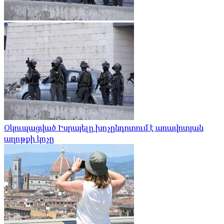
Օկուպացված Իսրայելը խոչընդոտում է առավոտյան
աղոթքի կոչը