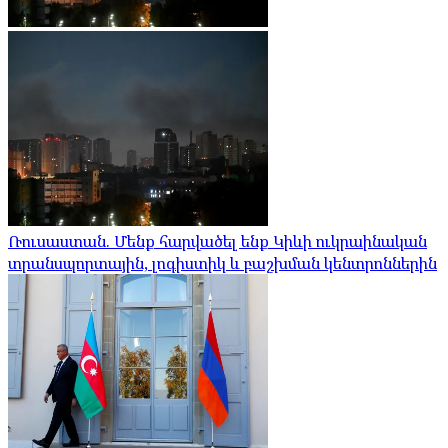
Ռուսաստան. Մենք հարվածել ենք Կիևի ուկրաինական
տրանսպորտային, լոգիստիկ և բաշխման կենտրոններին