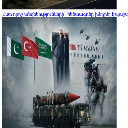
Ըստ որոշ տեղեկությունների՝ Պենտագոնը խնդրել է պա