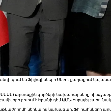
իպում են Ֆիլիպինների Սեբու քաղաքում կայանալիք
ԱՍԵԱՆ) արտաքին գործերի նախարարները հինգշաբթի 
ամի, որը բխում է Իրանի դեմ ԱՄՆ-Իսրայել շարուն
ագաթնաժողովի ներկայիս նախագահ, Ֆիլիպինների 