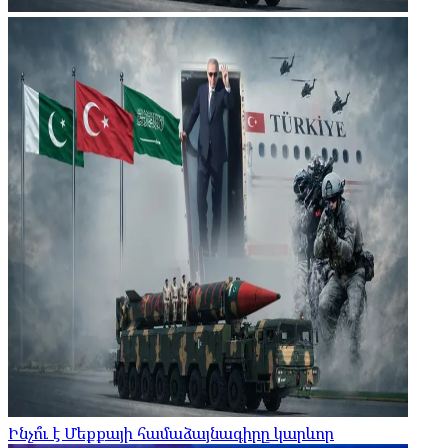
Ինչո՞ւ է Մեքքայի համաձայնագիրը կարևոր