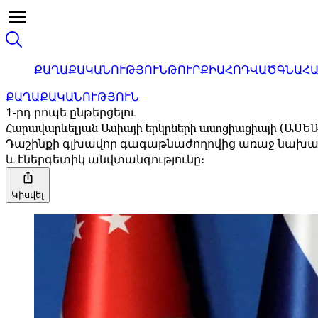
ՔԱՂԱՔԱԿԱՆՈՒԹՅՈՒՆ
ԹՈՒՐՔԻԱ
ՀՈԴՎԱԾ
ԳՆԱՀ
ՔԱՂԱՔԱԿԱՆՈՒԹՅՈՒՆ
1-րդ րոպե ընթերցելու
Հարավարևելյան Ասիայի երկրների ասոցիացիայի (ԱՍԵԱ
Դաշինքի գլխավոր գագաթնաժողովից առաջ նախարա
և էներգետիկ անվտանգությունը։
Կիսվել