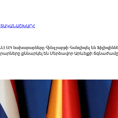
ԱՏԱԿԱՆ
ԱՇԽԱՐՀ
Ն) ԱԳ նախարարները հինգշաբթի հանդիպել են Ֆիլիպիննե
րները քննարկել են Մերձավոր Արևելքի ճգնաժամը