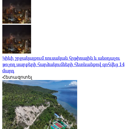
Կիևի շրջակայքում ռուսական հրթիռային և անօդաչու
թռչող սարքերի հարձակումների հետևանքով զոհվեց 14
մարդ
Հետազոտել