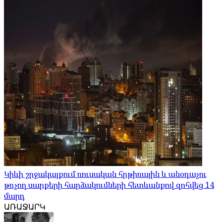
Կիևի շրջակայքում ռուսական հրթիռային և անօդաչու
թռչող սարքերի հարձակումների հետևանքով զոհվեց 14
մարդ
ԱՌԱՋԱՐԿ