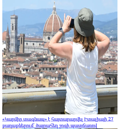
«Կարմիր տագնապ» է հայտարարվել Իտալիայի 27
քաղաքներում՝ ծայրահեղ շոգի պատճառով