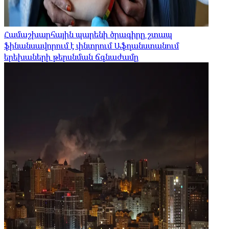
Համաշխարհային պարենի ծրագիրը շտապ
ֆինանսավորում է փնտրում Աֆղանստանում
երեխաների թերսնման ճգնաժամը