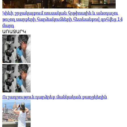
Կիևի շրջակայքում ռուսական հրթիռային և անօդաչու
թռչող սարքերի հարձակումների հետևանքով զոհվեց 14
մարդ
ԱՌԱՋԱՐԿ
Ուշադրություն դարձրեք մանկական քաղցկեղին