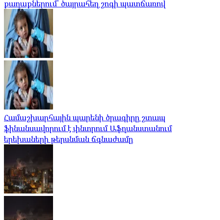
քաղաքներում՝ ծայրահեղ շոգի պատճառով
Համաշխարհային պարենի ծրագիրը շտապ
ֆինանսավորում է փնտրում Աֆղանստանում
երեխաների թերսնման ճգնաժամը