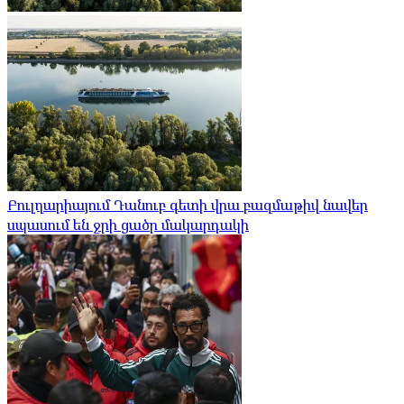
Բուլղարիայում Դանուբ գետի վրա բազմաթիվ նավեր
սպասում են ջրի ցածր մակարդակի