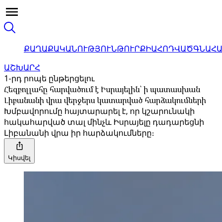
ՔԱՂԱՔԱԿԱՆՈՒԹՅՈՒՆ
ԹՈՒՐՔԻԱ
ՀՈԴՎԱԾ
ԳՆԱՀ
ԱՇԽԱՐՀ
1-րդ րոպե ընթերցելու
Հեզբոլլահը հարվածում է Իսրայելին՝ ի պատասխան
Լիբանանի վրա վերջերս կատարված հարձակումների
Խմբավորումը հայտարարել է, որ կշարունակի
հակահարված տալ մինչև Իսրայելը դադարեցնի
Լիբանանի վրա իր հարձակումները։
Կիսվել