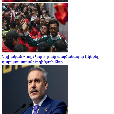
Չիլիական «Կոլո Կոլո» թիմը պայմանագիր է կնքել
դարպասապահ Վոզինյայի հետ