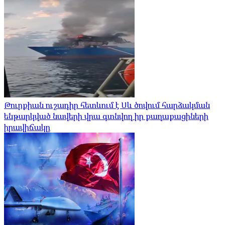
Թուրքիան ուշադիր հետևում է Սև ծովում հարձակման
ենթարկված նավերի վրա գտնվող իր քաղաքացիների
իրավիճակը