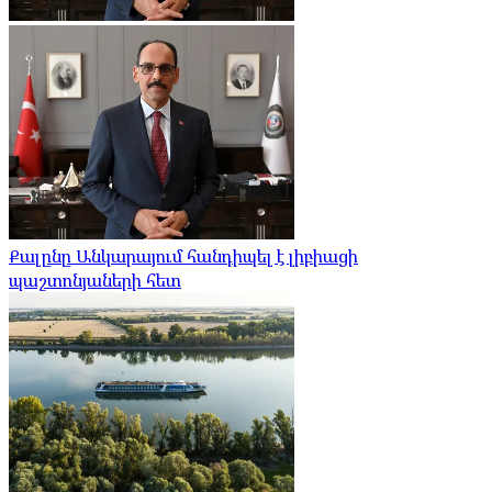
Քալընը Անկարայում հանդիպել է լիբիացի
պաշտոնյաների հետ