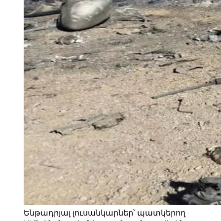
Ենթադրյալ լուսանկարներ՝ պատկերող