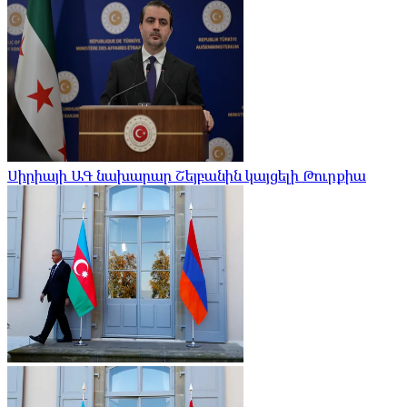
Սիրիայի ԱԳ նախարար Շեյբանին կայցելի Թուրքիա