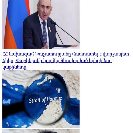
ՀՀ նախագահ Խաչատուրյանը հաստատել է վարչապետ
Նիկոլ Փաշինյանի կողմից ձևավորված երկրի նոր
կաբինետը