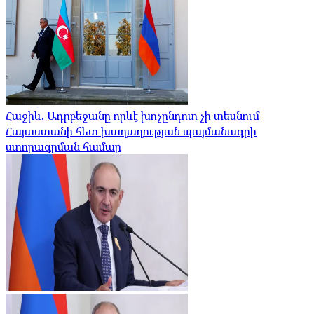
Հաջիև. Ադրբեջանը որևէ խոչընդոտ չի տեսնում
Հայաստանի հետ խաղաղության պայմանագրի
ստորագրման համար