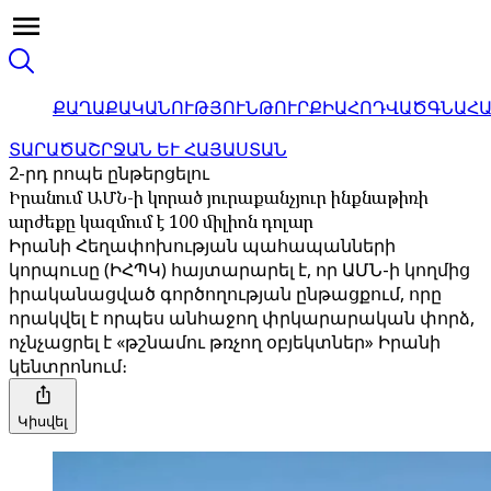
ՔԱՂԱՔԱԿԱՆՈՒԹՅՈՒՆ
ԹՈՒՐՔԻԱ
ՀՈԴՎԱԾ
ԳՆԱՀ
ՏԱՐԱԾԱՇՐՋԱՆ ԵՒ ՀԱՅԱՍՏԱՆ
2-րդ րոպե ընթերցելու
Իրանում ԱՄՆ-ի կորած յուրաքանչյուր ինքնաթիռի
արժեքը կազմում է 100 միլիոն դոլար
Իրանի Հեղափոխության պահապանների
կորպուսը (ԻՀՊԿ) հայտարարել է, որ ԱՄՆ-ի կողմից
իրականացված գործողության ընթացքում, որը
որակվել է որպես անհաջող փրկարարական փորձ,
ոչնչացրել է «թշնամու թռչող օբյեկտներ» Իրանի
կենտրոնում։
Կիսվել