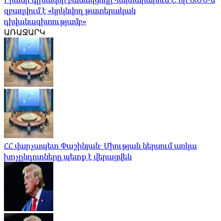
զբաղվում է «կրկնվող թատերական
դիվանագիտությամբ»
ԱՌԱՋԱՐԿ
ՀՀ վարչապետ Փաշինյան․ Միության ներսում առկա
խոչընդոտները պետք է վերացվեն