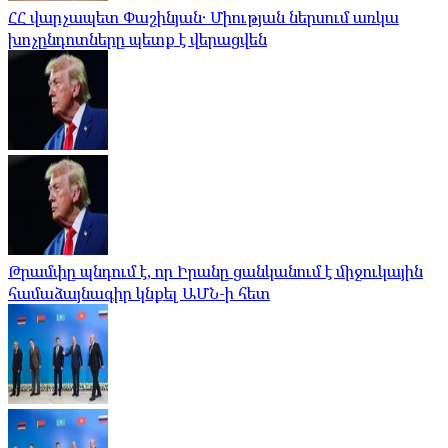
ՀՀ վարչապետ Փաշինյան․ Միության ներսում առկա
խոչընդոտները պետք է վերացվեն
Թրամփը պնդում է, որ Իրանը ցանկանում է միջուկային
համաձայնագիր կնքել ԱՄՆ-ի հետ