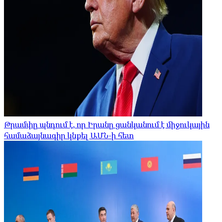
Թրամփը պնդում է, որ Իրանը ցանկանում է միջուկային
համաձայնագիր կնքել ԱՄՆ-ի հետ