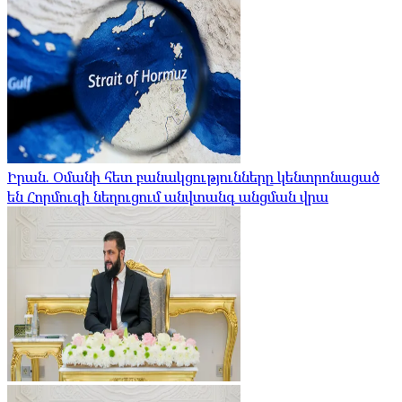
Իրան. Օմանի հետ բանակցությունները կենտրոնացած
են Հորմուզի նեղուցում անվտանգ անցման վրա