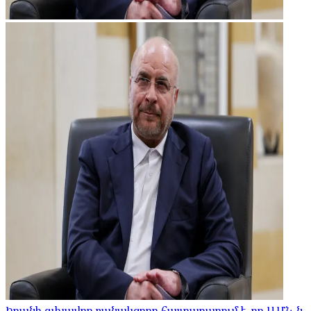
Իրանի գլխավոր բանակցողը հայտարարում է, որ ԱՄՆ-ն