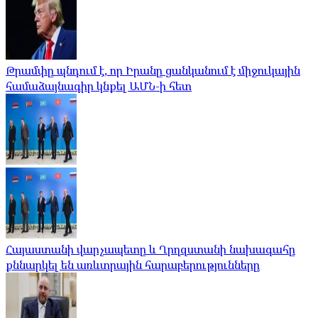
Թրամփը պնդում է, որ Իրանը ցանկանում է միջուկային
համաձայնագիր կնքել ԱՄՆ-ի հետ
Հայաստանի վարչապետը և Ղրղզստանի նախագահը
քննարկել են առևտրային հարաբերությունները