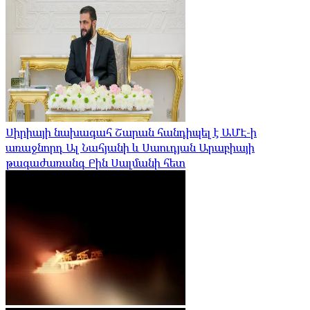
Սիրիայի նախագահ Շարան հանդիպել է ԱՄԷ-ի
առաջնորդ Ալ Նահյանի և Սաուդյան Արաբիայի
թագաժառանգ Բին Սալմանի հետ