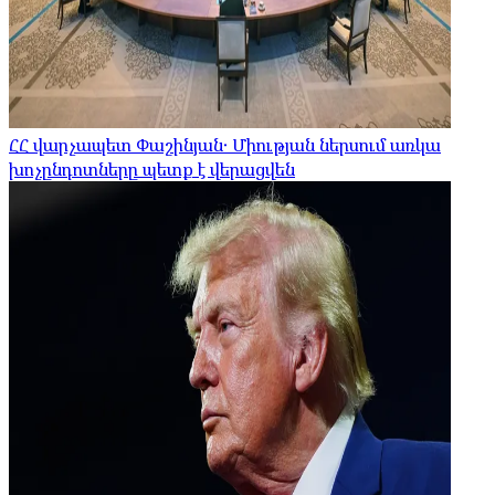
ՀՀ վարչապետ Փաշինյան․ Միության ներսում առկա
խոչընդոտները պետք է վերացվեն