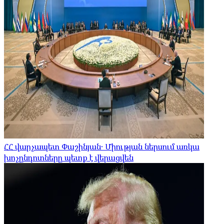
ՀՀ վարչապետ Փաշինյան․ Միության ներսում առկա
խոչընդոտները պետք է վերացվեն