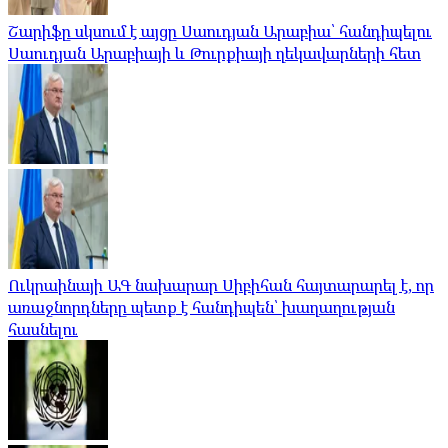
Շարիֆը սկսում է այցը Սաուդյան Արաբիա՝ հանդիպելու
Սաուդյան Արաբիայի և Թուրքիայի ղեկավարների հետ
Ուկրաինայի ԱԳ նախարար Սիբիհան հայտարարել է, որ
առաջնորդները պետք է հանդիպեն՝ խաղաղության
հասնելու