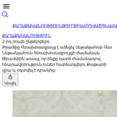
ՔԱՂԱՔԱԿԱՆՈՒԹՅՈՒՆ
ԹՈՒՐՔԻԱ
ՀՈԴՎԱԾ
ԳՆԱՀ
ՔԱՂԱՔԱԿԱՆՈՒԹՅՈՒՆ
2-րդ րոպե ընթերցելու
Թրամփը հեռախոսազրույց է ունեցել Նեթանյահուի հետ
Նեթանյահուն հեռախոսազրույցի ժամանակ
Թրամփին ասաց, որ ինքը կարճ ժամանակով
հնարավորություն ուներ հարձակվելու Քաթարի
վրա և օգտվել է դրանից։
Կիսվել