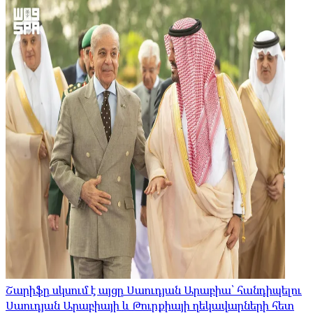
Շարիֆը սկսում է այցը Սաուդյան Արաբիա՝ հանդիպելու
Սաուդյան Արաբիայի և Թուրքիայի ղեկավարների հետ