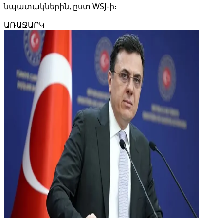
նպատակներին, ըստ WSJ-ի։
ԱՌԱՋԱՐԿ