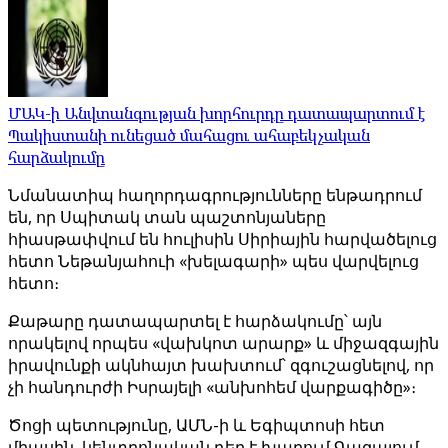
ՄԱԿ-ի Անվտանգության խորհուրդը դատապարտում է
Պակիստանի ունեցած մահացու ահաբեկչական
հարձակումը
Նմանատիպ հաղորդագրությունները ենթադրում
են, որ Սպիտակ տան պաշտոնյաները
հիասթափվում են հուլիսին Սիրիային հարվածելուց
հետո Նեթանյահուի «խելագարի» պես վարվելուց
հետո։
Քաթարը դատապարտել է հարձակումը՝ այն
որակելով որպես «վախկոտ արարք» և միջազգային
իրավունքի ակնհայտ խախտում՝ զգուշացնելով, որ
չի հանդուրժի Իսրայելի «անխոհեմ վարքագիծը»։
Ծոցի պետությունը, ԱՄՆ-ի և Եգիպտոսի հետ
միասին, կենտրոնական դեր է խաղում Գազայում