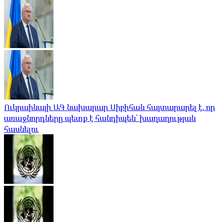
Ուկրաինայի ԱԳ նախարար Սիբիհան հայտարարել է, որ
առաջնորդները պետք է հանդիպեն՝ խաղաղության
հասնելու