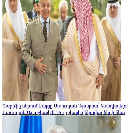
Շարիֆը սկսում է այցը Սաուդյան Արաբիա՝ հանդիպելու
Սաուդյան Արաբիայի և Թուրքիայի ղեկավարների հետ