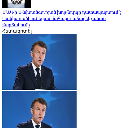
ՄԱԿ-ի Անվտանգության խորհուրդը դատապարտում է
Պակիստանի ունեցած մահացու ահաբեկչական
հարձակումը
Հետազոտել