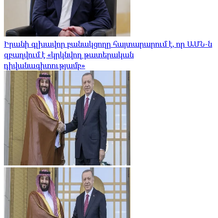
Իրանի գլխավոր բանակցողը հայտարարում է, որ ԱՄՆ-ն
զբաղվում է «կրկնվող թատերական
դիվանագիտությամբ»