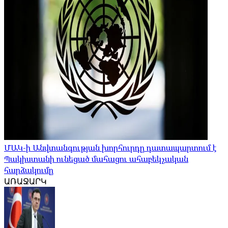
ՄԱԿ-ի Անվտանգության խորհուրդը դատապարտում է
Պակիստանի ունեցած մահացու ահաբեկչական
հարձակումը
ԱՌԱՋԱՐԿ