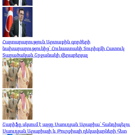
Հայտարարություն Արտաքին գործերի
նախարարությունից՝ Հունաստանի Տուրիզմի Հատուկ
Տարածական Շրջանակի վերաբերյալ
Շարիֆը սկսում է այցը Սաուդյան Արաբիա՝ հանդիպելու
Սաուդյան Արաբիայի և Թուրքիայի ղեկավարների հետ