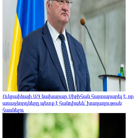
Ուկրաինայի ԱԳ նախարար Սիբիհան հայտարարել է, որ
առաջնորդները պետք է հանդիպեն՝ խաղաղության
հասնելու