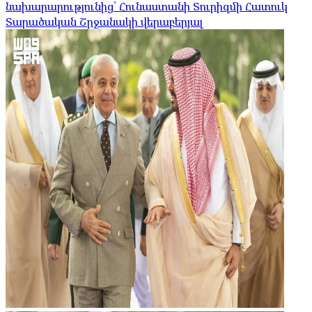
նախարարությունից՝ Հունաստանի Տուրիզմի Հատուկ
Տարածական Շրջանակի վերաբերյալ