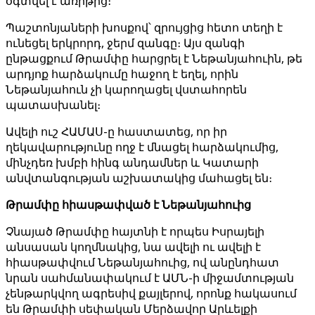
օգտվել է առիթից։
Պաշտոնյաների խոսքով՝ զրույցից հետո տեղի է
ունեցել երկրորդ, ջերմ զանգը։ Այս զանգի
ընթացքում Թրամփը հարցրել է Նեթանյահուին, թե
արդյոք հարձակումը հաջող է եղել, որին
Նեթանյահուն չի կարողացել վստահորեն
պատասխանել։
Ավելի ուշ ՀԱՄԱՍ-ը հաստատեց, որ իր
ղեկավարությունը ողջ է մնացել հարձակումից,
մինչդեռ խմբի հինգ անդամներ և Կատարի
անվտանգության աշխատակից մահացել են։
Թրամփը հիասթափված է Նեթանյահուից
Չնայած Թրամփը հայտնի է որպես Իսրայելի
անսասան կողմնակից, նա ավելի ու ավելի է
հիասթափվում Նեթանյահուից, ով անընդհատ
նրան սահմանափակում է ԱՄՆ-ի միջամտության
չենթարկվող ագրեսիվ քայլերով, որոնք հակասում
են Թրամփի սեփական Մերձավոր Արևելքի