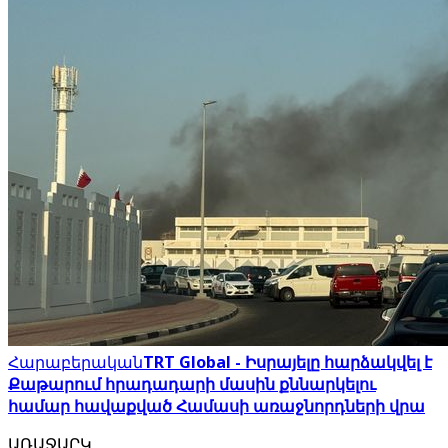
Հարաբերական
TRT Global - Իսրայելը հարձակվել է
Քաթարում հրադադարի մասին քննարկելու
համար հավաքված Համասի առաջնորդների վրա
ԱՌԱՋԱՐԿ