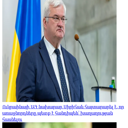
Ուկրաինայի ԱԳ նախարար Սիբիհան հայտարարել է, որ
առաջնորդները պետք է հանդիպեն՝ խաղաղության
հասնելու