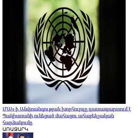
ՄԱԿ-ի Անվտանգության խորհուրդը դատապարտում է
Պակիստանի ունեցած մահացու ահաբեկչական
հարձակումը
ԱՌԱՋԱՐԿ