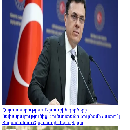
Հայտարարություն Արտաքին գործերի
նախարարությունից՝ Հունաստանի Տուրիզմի Հատուկ
Տարածական Շրջանակի վերաբերյալ