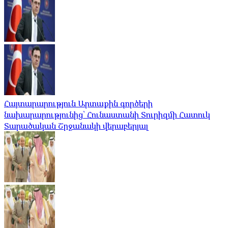
Հայտարարություն Արտաքին գործերի
նախարարությունից՝ Հունաստանի Տուրիզմի Հատուկ
Տարածական Շրջանակի վերաբերյալ