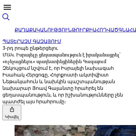
ՔԱՂԱՔԱԿԱՆՈՒԹՅՈՒՆ
ԹՈՒՐՔԻԱ
ՀՈԴՎԱԾ
ԳՆԱՀ
ՊԱՏԵՐԱԶՄ ԳԱԶԱՅՈՒՄ
3-րդ րոպե ընթերցելու
ՄԱԿ. Իսրայելը ցեղասպանություն է իրականացրել՝
«ոչնչացնելու» պաղեստինցիներին Գազայում
Զեկույցում նշվում է, որ Իսրայելի նախագահ
Իսահակ Հերցոգը, Հոլոքոստի ակտիվիստ
Նեթանյահուն և նախկին պաշտպանության
նախարար Յոավ Գալանտը հրահրել են
ցեղասպանություն, և որ իշխանությունները չեն
պատժել այս հրահրումը։
Կիսվել