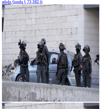
թիվը հասել է 73,382-ի