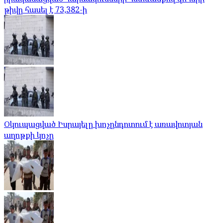
թիվը հասել է 73,382-ի
Օկուպացված Իսրայելը խոչընդոտում է առավոտյան
աղոթքի կոչը