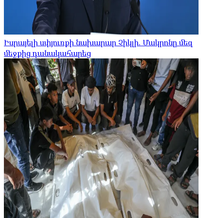
Իսրայելի սփյուռքի նախարար Չիկլի. Մակրոնը մեզ
մեջքից դանակահարեց