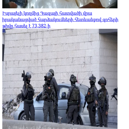
Իսրայելի կողմից Գազայի հատվածի վրա
իրականացված հարձակումների հետևանքով զոհերի
թիվը հասել է 73,382-ի