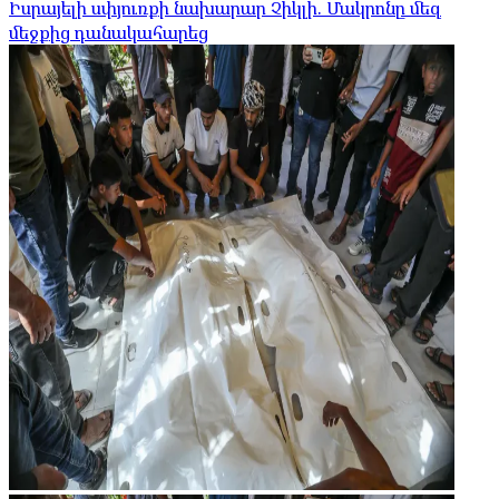
Իսրայելի սփյուռքի նախարար Չիկլի. Մակրոնը մեզ
մեջքից դանակահարեց