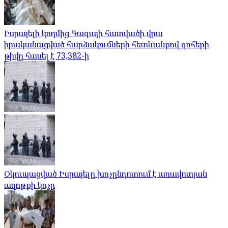
Իսրայելի կողմից Գազայի հատվածի վրա
իրականացված հարձակումների հետևանքով զոհերի
թիվը հասել է 73,382-ի
Օկուպացված Իսրայելը խոչընդոտում է առավոտյան
աղոթքի կոչը