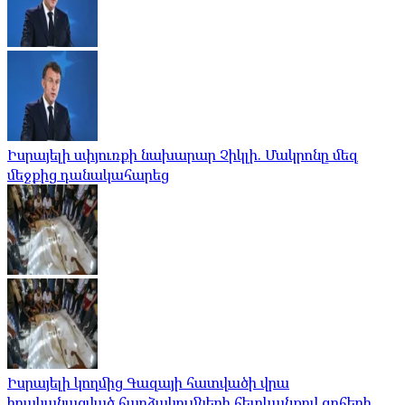
Իսրայելի սփյուռքի նախարար Չիկլի. Մակրոնը մեզ
մեջքից դանակահարեց
Իսրայելի կողմից Գազայի հատվածի վրա
իրականացված հարձակումների հետևանքով զոհերի