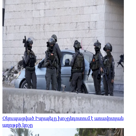
Օկուպացված Իսրայելը խոչընդոտում է առավոտյան
աղոթքի կոչը