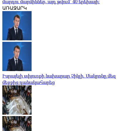
մարդու մարմիններ, այդ թվում՝ 40 երեխայի։
ԱՌԱՋԱՐԿ
Իսրայելի սփյուռքի նախարար Չիկլի. Մակրոնը մեզ
մեջքից դանակահարեց