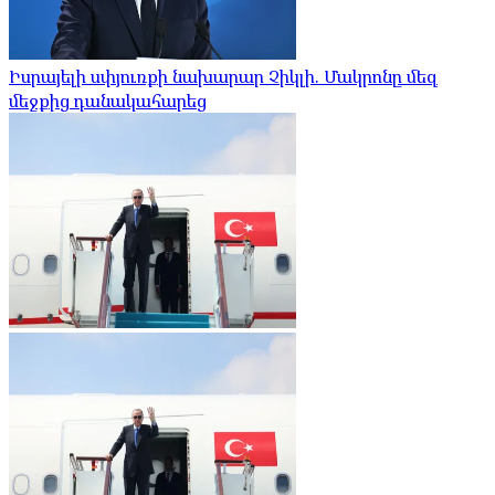
Իսրայելի սփյուռքի նախարար Չիկլի. Մակրոնը մեզ
մեջքից դանակահարեց