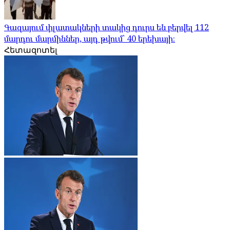
Գազայում փլատակների տակից դուրս են բերվել 112
մարդու մարմիններ, այդ թվում՝ 40 երեխայի։
Հետազոտել