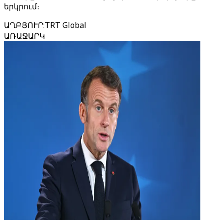
երկրում։
ԱՂԲՅՈՒՐ
:
TRT Global
ԱՌԱՋԱՐԿ