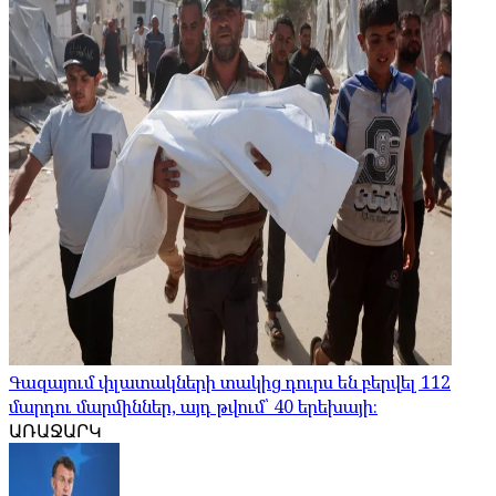
Գազայում փլատակների տակից դուրս են բերվել 112
մարդու մարմիններ, այդ թվում՝ 40 երեխայի։
ԱՌԱՋԱՐԿ