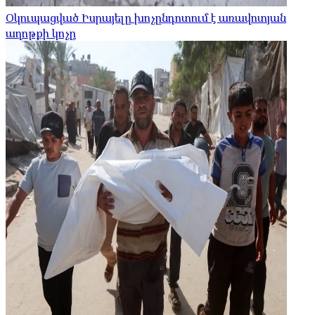
Օկուպացված Իսրայելը խոչընդոտում է առավոտյան
աղոթքի կոչը