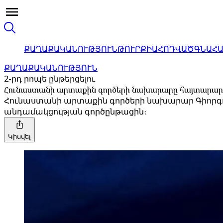
ՔԱՂԱՔԱԿԱՆՈՒԹՅՈՒՆ
ԹՈՒՐՔԻԱ
ՀՈԴՎԱԾ
ԳՆԱՀ
ՔԱՂԱՔԱԿԱՆՈՒԹՅՈՒՆ
2-րդ րոպե ընթերցելու
Հունաստանի արտաքին գործերի նախարարը հայտարարել 
Հունաստանի արտաքին գործերի նախարար Գիորգոս 
անդամակցության գործընթացին։
Կիսվել