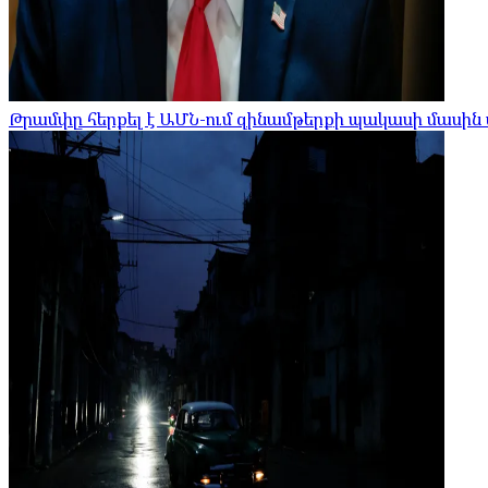
Թրամփը հերքել է ԱՄՆ-ում զինամթերքի պակասի մասին 