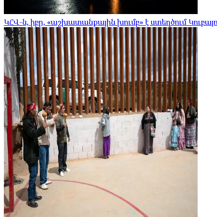
ԿՀՎ-ն, իբր, «աշխատանքային խումբ» է ստեղծում Կուբայո