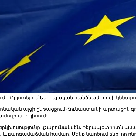
ւմ է Բրյուսելում Եվրոպական հանձնաժողովի կենտ
նական այցի ընթացքում Հունաստանի արտաքին գո
մուլի ասուլիսում։
ւ երկխոսությունը կշարունակվեն, Իերապետրիտն ասա
և բարգավաճման համար։ Մենք կարծում ենք, որ ընդ