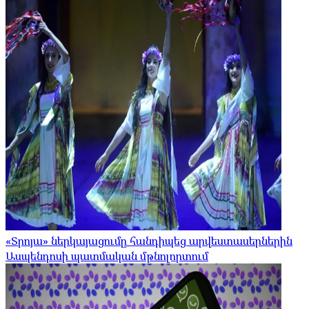
«Տրոյա» ներկայացումը հանդիպեց արվեստասերներին
Ասպենդոսի պատմական մթնոլորտում