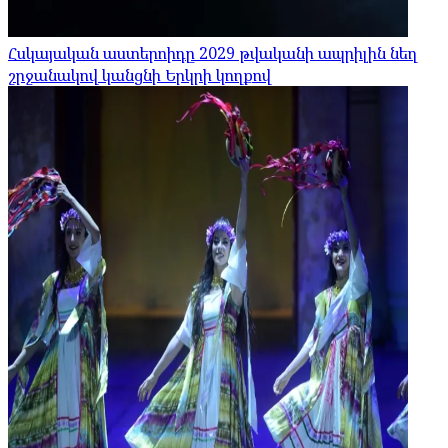
Հսկայական աստերոիդը 2029 թվականի ապրիլին նեղ
շրջանակով կանցնի Երկրի կողքով