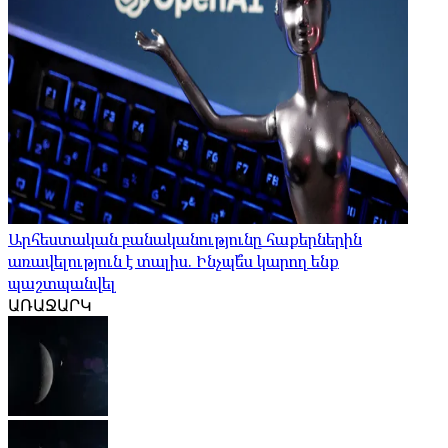
Արհեստական ​​բանականությունը հաքերներին
առավելություն է տալիս. Ինչպե՞ս կարող ենք
պաշտպանվել
ԱՌԱՋԱՐԿ