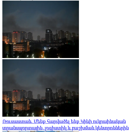
Ռուսաստան. Մենք հարվածել ենք Կիևի ուկրաինական
տրանսպորտային, լոգիստիկ և բաշխման կենտրոններին