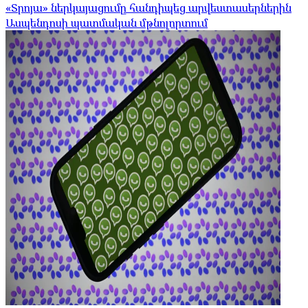
«Տրոյա» ներկայացումը հանդիպեց արվեստասերներին
Ասպենդոսի պատմական մթնոլորտում