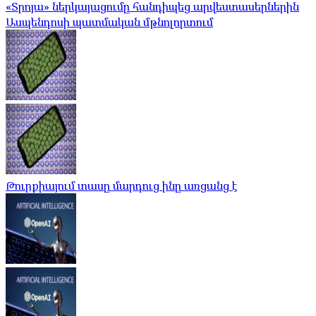
«Տրոյա» ներկայացումը հանդիպեց արվեստասերներին
Ասպենդոսի պատմական մթնոլորտում
Թուրքիայում տասը մարդուց ինը առցանց է