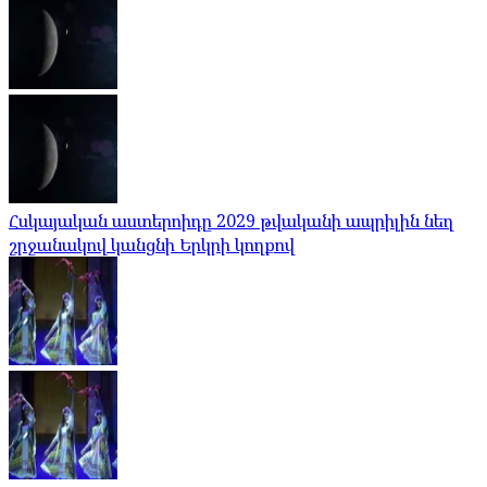
Հսկայական աստերոիդը 2029 թվականի ապրիլին նեղ
շրջանակով կանցնի Երկրի կողքով