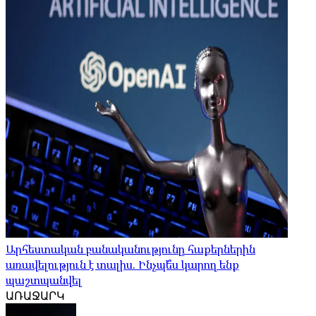
Արհեստական ​​բանականությունը հաքերներին
առավելություն է տալիս. Ինչպե՞ս կարող ենք
պաշտպանվել
ԱՌԱՋԱՐԿ