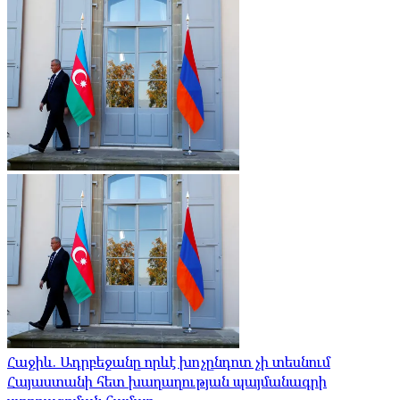
Հաջիև. Ադրբեջանը որևէ խոչընդոտ չի տեսնում
Հայաստանի հետ խաղաղության պայմանագրի