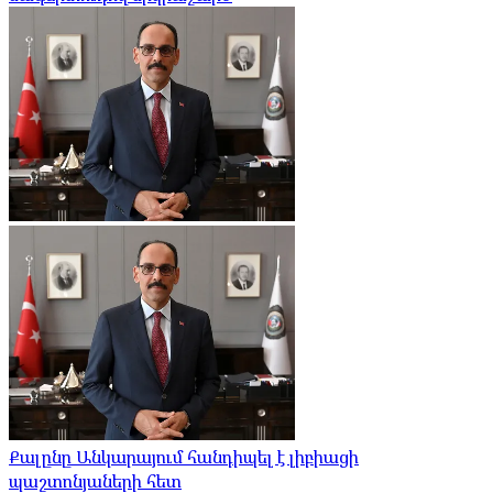
Քալընը Անկարայում հանդիպել է լիբիացի
պաշտոնյաների հետ