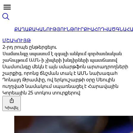
ՔԱՂԱՔԱԿԱՆՈՒԹՅՈՒՆ
ԹՈՒՐՔԻԱ
ՀՈԴՎԱԾ
ԳՆԱՀ
ՄՇԱԿՈՒՅԹ
2-րդ րոպե ընթերցելու
Սամսունգը սպասում է զգալի անկում գործառնական
շահույթում ԱՄՆ-ի չիպերի խնդիրների պատճառով
Սամսունգը մեկն է այն սմարթֆոն արտադրողների
շարքից, որոնց ճնշման տակ է ԱՄՆ նախագահ
Դոնալդ Թրամփը, ով երկուշաբթի օրը Սեուլին
ուղղված նամակում սպառնացել է Հարավային
Կորեային 25 տոկոս տուրքերով:
Կիսվել