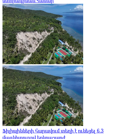
ստորագրման համար
Ֆիլիպինների հարավում տեղի է ունեցել 6.3
մագնիտուդով երկրաշարժ