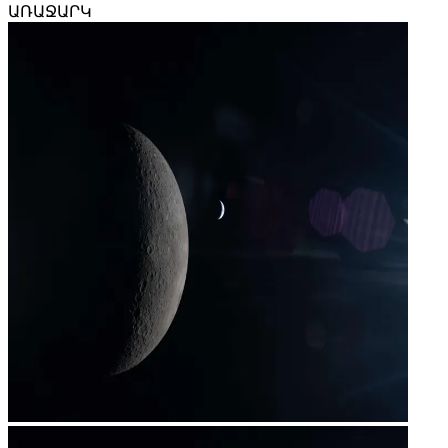
ԱՌԱՋԱՐԿ