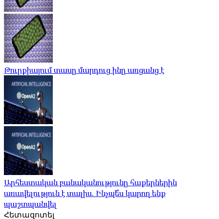
Թուրքիայում տասը մարդուց ինը առցանց է
Արհեստական ​​բանականությունը հաքերներին
առավելություն է տալիս. Ինչպե՞ս կարող ենք
պաշտպանվել
Հետազոտել