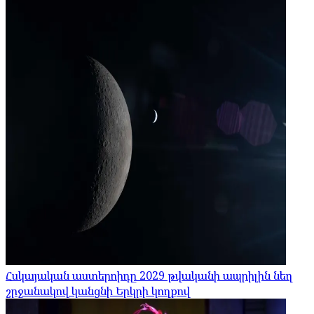
Հսկայական աստերոիդը 2029 թվականի ապրիլին նեղ
շրջանակով կանցնի Երկրի կողքով