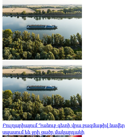
Բուլղարիայում Դանուբ գետի վրա բազմաթիվ նավեր
սպասում են ջրի ցածր մակարդակի