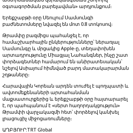
օգտագործման բարելավման» արդյունքում։
Երեքշաբթի օրը Սեուլում Սամսունգի
բաժնետոմսերը նվազել են մոտ 0.8 տոկոսով։
Թրամփը բազմիցս պահանջել է, որ
համաշխարհային ընկերությունները՝ ներառյալ
Սամսունգը և մրցակից Apple-ը, տեղափոխեն
արտադրությունը Միացյալ Նահանգներ, ինչը շատ
փորձագետներ համարում են անիրատեսական՝
նշելով Ասիայում հիմնված բարդ մատակարարման
շղթաները։
Հարավային Կորեան արդեն տուժել է պողպատի և
ավտոմեքենաների արտահանման
մաքսատուրքերից և երեքշաբթի օրը հայտարարել
է, որ պահպանում է «սերտ հաղորդակցություն»
Թրամփի վարչակազմի հետ՝ փորձելով կանխել
լրացուցիչ միջոցառումները։
ԱՂԲՅՈՒՐ
:
TRT Global