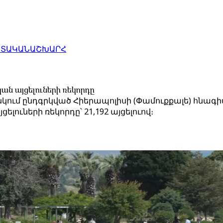
ԱՏԱԿԱՆ
ԱՇԽԱՐՀ
ան այցելուների ռեկորդը
մ ընդգրկված Հիերապոլիսի (Փամուքքալե) հնագիտակ
լուների ռեկորդը՝ 21,192 այցելուով։