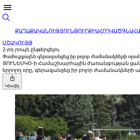
ՔԱՂԱՔԱԿԱՆՈՒԹՅՈՒՆ
ԹՈՒՐՔԻԱ
ՀՈԴՎԱԾ
ԳՆԱՀ
ՄՇԱԿՈՒՅԹ
2-րդ րոպե ընթերցելու
Փամուքքալեն գերազանցեց իր բոլոր ժամանակների օրակ
ՅՈՒՆԵՍԿՕ-ի Համաշխարհային ժառանգության ցանկու
երրորդ օրը, գերազանցեց իր բոլոր ժամանակների այցե
Կիսվել