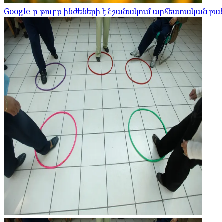
Google-ը թուրք ինժեների է նշանակում արհեստական 