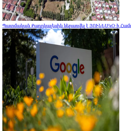
Պատմական Քադըկալեսին ներառվել է ՅՈՒՆԵՍԿՕ-ի Հա