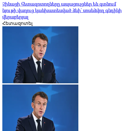
Չինացի հետազոտողները ապացույցներ են գտնում
նյութի վաղուց կանխատեսված ձևի՝ սոսնձվող գնդիկի
վերաբերյալ
Հետազոտել