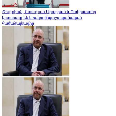
Թուրքիան, Սաուդյան Արաբիան և Պակիստանը
կստորագրեն եռակողմ պաշտպանական
համաձայնագիր