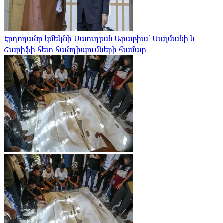
Էրդողանը կմեկնի Սաուդյան Արաբիա՝ Սալմանի և
Շարիֆի հետ հանդիպումների համար