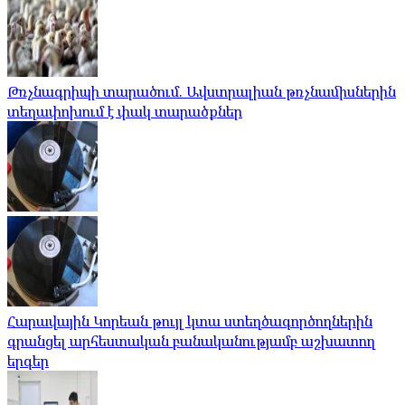
Թռչնագրիպի տարածում. Ավստրալիան թռչնամիսներին
տեղափոխում է փակ տարածքներ
Հարավային Կորեան թույլ կտա ստեղծագործողներին
գրանցել արհեստական ​​բանականությամբ աշխատող
երգեր