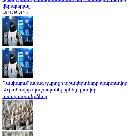
վերաբերյալ
ԱՌԱՋԱՐԿ
Դանիայում ավագ դպրոցի աշակերտները պարտավոր
են բանավոր պաշտպանել իրենց գրավոր
առաջադրանքները