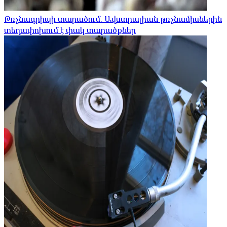
Թռչնագրիպի տարածում. Ավստրալիան թռչնամիսներին
տեղափոխում է փակ տարածքներ