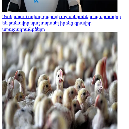
Դանիայում ավագ դպրոցի աշակերտները պարտավոր
են բանավոր պաշտպանել իրենց գրավոր
առաջադրանքները