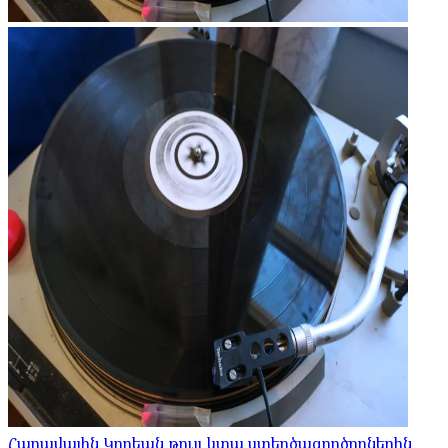
Հարավային Կորեան թույլ կտա ստեղծագործողներին