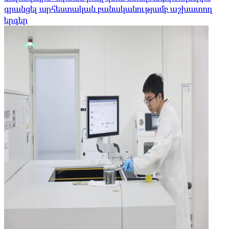
գրանցել արհեստական ​​բանականությամբ աշխատող
երգեր