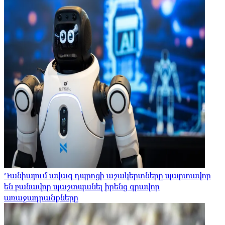
Դանիայում ավագ դպրոցի աշակերտները պարտավոր
են բանավոր պաշտպանել իրենց գրավոր
առաջադրանքները