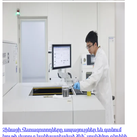
Չինացի հետազոտողները ապացույցներ են գտնում
նյութի վաղուց կանխատեսված ձևի՝ սոսնձվող գնդիկի