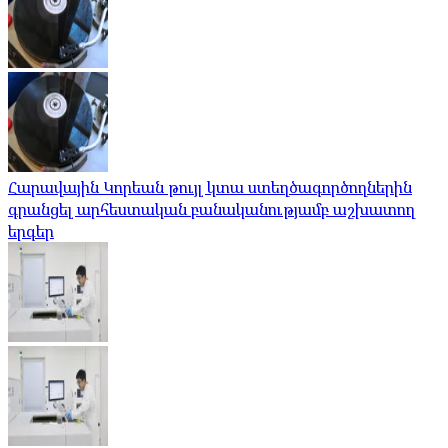
Հարավային Կորեան թույլ կտա ստեղծագործողներին
գրանցել արհեստական ​​բանականությամբ աշխատող
երգեր