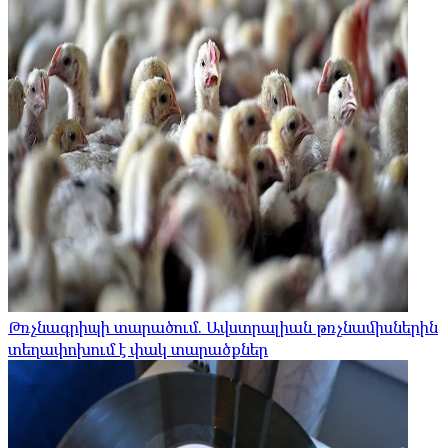
Թռչնագրիպի տարածում. Ավստրալիան թռչնամիսներին
տեղափոխում է փակ տարածքներ