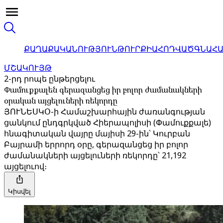
ՔԱՂԱՔԱԿԱՆՈՒԹՅՈՒՆ
ԹՈՒՐՔԻԱ
ՀՈԴՎԱԾ
ԳՆԱՀ
ՄՇԱԿՈՒՅԹ
2-րդ րոպե ընթերցելու
Փամուքքալեն գերազանցեց իր բոլոր ժամանակների
օրական այցելուների ռեկորդը
ՅՈՒՆԵՍԿՕ-ի Համաշխարհային ժառանգության
ցանկում ընդգրկված Հիերապոլիսի (Փամուքքալե)
հնագիտական ​​վայրը մայիսի 29-ին՝ Կուրբան
Բայրամի երրորդ օրը, գերազանցեց իր բոլոր
ժամանակների այցելուների ռեկորդը՝ 21,192
այցելուով։
Կիսվել