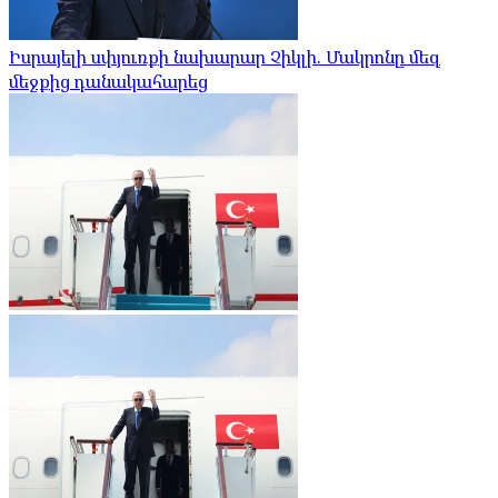
Իսրայելի սփյուռքի նախարար Չիկլի. Մակրոնը մեզ
մեջքից դանակահարեց