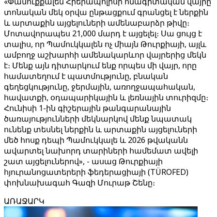
«Փամուքքալեն Հիերապոլիսի հնագիտական ​​վայրը
տոնական մեկ օրվա ընթացքում գրանցել է ներքին
և արտաքին այցելուների ամենաբարձր թիվը։
Մոտավորապես 21,000 մարդ է այցելել։ Սա ցույց է
տալիս, որ Պամուկկալեն ոչ միայն Թուրքիայի, այլև
ամբողջ աշխարհի ամենակարևոր վայրերից մեկն
է։ Մենք այն դիտարկում ենք որպես մի վայր, որը
համատեղում է պատմությունը, բնական
գեղեցկությունը, ջերմային, առողջապահական,
հավատքի, օդապարիկային և լեռնային տուրիզմը։
Հունիսի 1-ին գիշերային թանգարանային
ծառայությունների մեկնարկով մենք նպատակ
ունենք տեսնել ներքին և արտաքին այցելուների
մեծ հոսք դեպի Պամուկկալե և 2026 թվականն
ավարտել նախորդ տարիների համեմատ ավելի
շատ այցելուներով», - ասաց Թուրքիայի
հյուրանոցատերերի ֆեդերացիայի (TÜROFED)
փոխնախագահ Գազի Մուրաթ Շենը։
ԱՌԱՋԱՐԿ