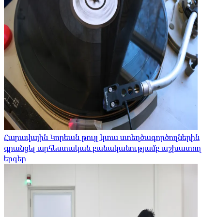
Հարավային Կորեան թույլ կտա ստեղծագործողներին
գրանցել արհեստական ​​բանականությամբ աշխատող
երգեր