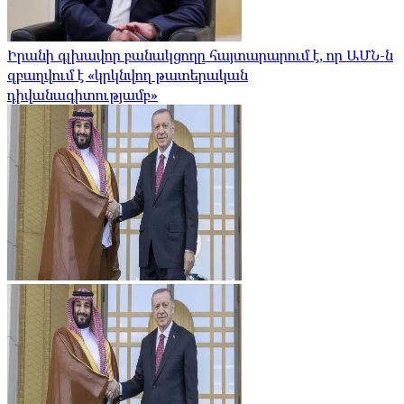
Իրանի գլխավոր բանակցողը հայտարարում է, որ ԱՄՆ-ն
զբաղվում է «կրկնվող թատերական
դիվանագիտությամբ»