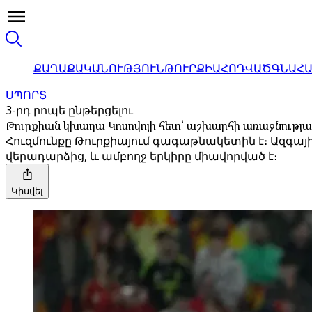
ՔԱՂԱՔԱԿԱՆՈՒԹՅՈՒՆ
ԹՈՒՐՔԻԱ
ՀՈԴՎԱԾ
ԳՆԱՀ
ՍՊՈՐՏ
3-րդ րոպե ընթերցելու
Թուրքիան կխաղա Կոսովոյի հետ՝ աշխարհի առաջնության
Հուզմունքը Թուրքիայում գագաթնակետին է։ Ազգ
վերադարձից, և ամբողջ երկիրը միավորված է։
Կիսվել