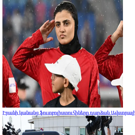
Իրանի կանանց ֆուտբոլիստուհիները դարձան Ավստրալ