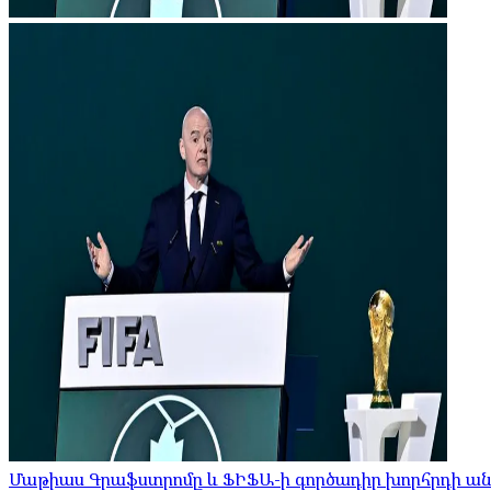
Մաթիաս Գրաֆստրոմը և ՖԻՖԱ-ի գործադիր խորհրդի ան