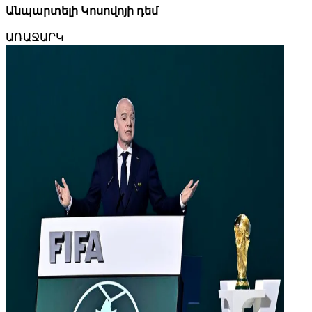
Անպարտելի Կոսովոյի դեմ
ԱՌԱՋԱՐԿ