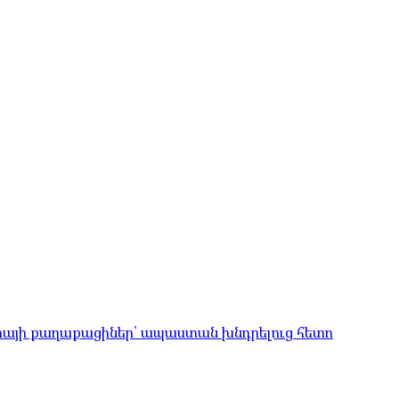
իայի քաղաքացիներ՝ ապաստան խնդրելուց հետո