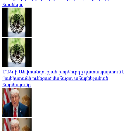
հասնելու
ՄԱԿ-ի Անվտանգության խորհուրդը դատապարտում է
Պակիստանի ունեցած մահացու ահաբեկչական
հարձակումը