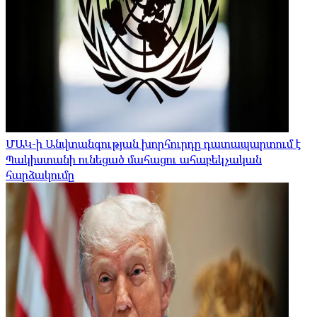
ՄԱԿ-ի Անվտանգության խորհուրդը դատապարտում է
Պակիստանի ունեցած մահացու ահաբեկչական
հարձակումը