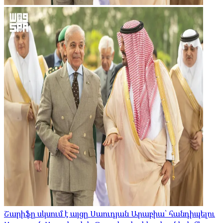
Շարիֆը սկսում է այցը Սաուդյան Արաբիա՝ հանդիպելու