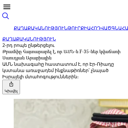
ՔԱՂԱՔԱԿԱՆՈՒԹՅՈՒՆ
ԹՈՒՐՔԻԱ
ՀՈԴՎԱԾ
ԳՆԱՀ
ՔԱՂԱՔԱԿԱՆՈՒԹՅՈՒՆ
2-րդ րոպե ընթերցելու
Թրամփը հայտարարել է, որ ԱՄՆ-ն F-35-ներ կվաճառի
Սաուդյան Արաբիային
ԱՄՆ նախագահը հաստատում է, որ Էր-Ռիադը
կստանա առաջադեմ ինքնաթիռներ՝ չնայած
Իսրայելի մտահոգություններին։
Կիսվել