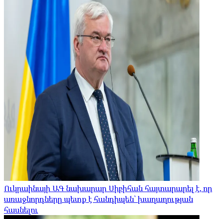
Ուկրաինայի ԱԳ նախարար Սիբիհան հայտարարել է, որ
առաջնորդները պետք է հանդիպեն՝ խաղաղության
հասնելու