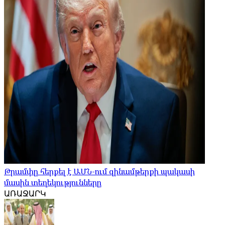
Թրամփը հերքել է ԱՄՆ-ում զինամթերքի պակասի
մասին տեղեկությունները
ԱՌԱՋԱՐԿ