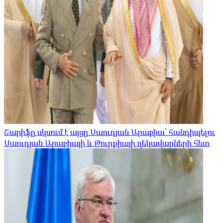
Շարիֆը սկսում է այցը Սաուդյան Արաբիա՝ հանդիպելու
Սաուդյան Արաբիայի և Թուրքիայի ղեկավարների հետ