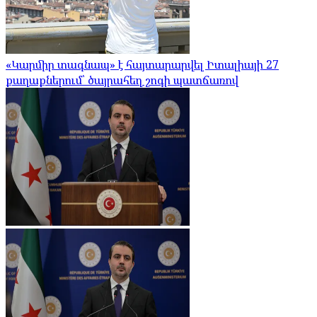
«Կարմիր տագնապ» է հայտարարվել Իտալիայի 27
քաղաքներում՝ ծայրահեղ շոգի պատճառով