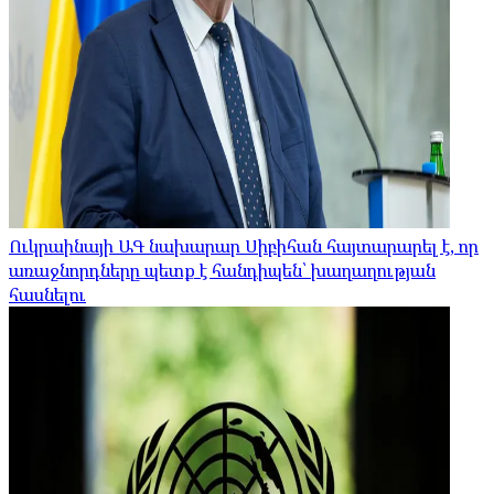
Ուկրաինայի ԱԳ նախարար Սիբիհան հայտարարել է, որ
առաջնորդները պետք է հանդիպեն՝ խաղաղության
հասնելու