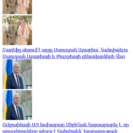
Շարիֆը սկսում է այցը Սաուդյան Արաբիա՝ հանդիպելու
Սաուդյան Արաբիայի և Թուրքիայի ղեկավարների հետ
Ուկրաինայի ԱԳ նախարար Սիբիհան հայտարարել է, որ
առաջնորդները պետք է հանդիպեն՝ խաղաղության