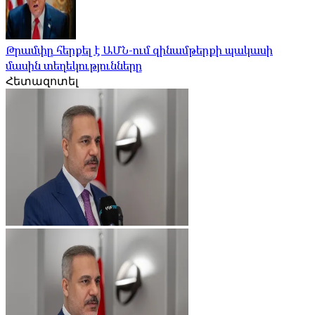
Թրամփը հերքել է ԱՄՆ-ում զինամթերքի պակասի
մասին տեղեկությունները
Հետազոտել