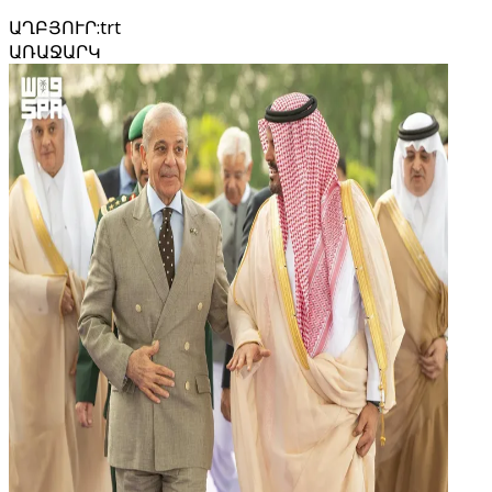
ԱՂԲՅՈՒՐ
:
trt
ԱՌԱՋԱՐԿ