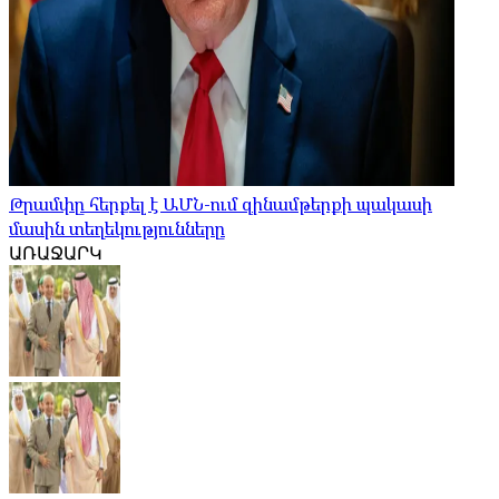
Թրամփը հերքել է ԱՄՆ-ում զինամթերքի պակասի
մասին տեղեկությունները
ԱՌԱՋԱՐԿ