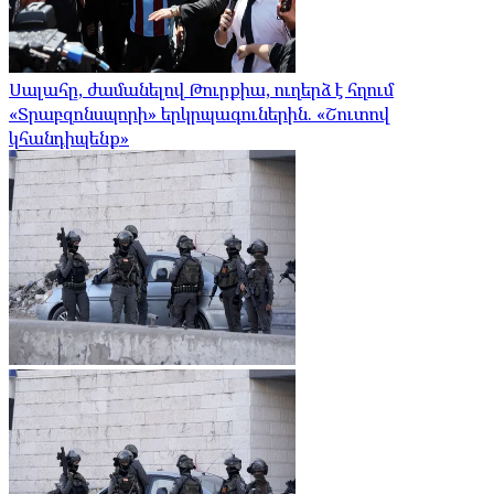
Սալահը, ժամանելով Թուրքիա, ուղերձ է հղում
«Տրաբզոնսպորի» երկրպագուներին. «Շուտով
կհանդիպենք»