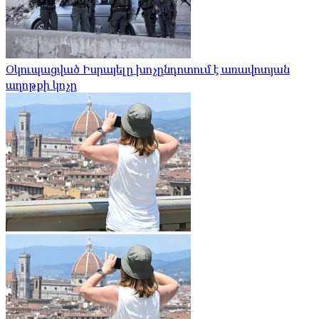
Օկուպացված Իսրայելը խոչընդոտում է առավոտյան
աղոթքի կոչը