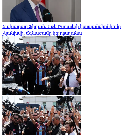
Նախարար Ֆիդան. Եթե Իսրայելի էքսպանսիոնիզմը
չկանխվի, ճգնաժամը կգլոբալանա