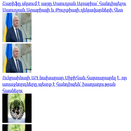
Շարիֆը սկսում է այցը Սաուդյան Արաբիա՝ հանդիպելու
Սաուդյան Արաբիայի և Թուրքիայի ղեկավարների հետ
Ուկրաինայի ԱԳ նախարար Սիբիհան հայտարարել է, որ
առաջնորդները պետք է հանդիպեն՝ խաղաղության
հասնելու