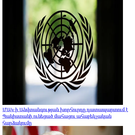
ՄԱԿ-ի Անվտանգության խորհուրդը դատապարտում է
Պակիստանի ունեցած մահացու ահաբեկչական
հարձակումը