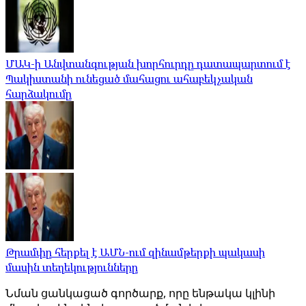
ՄԱԿ-ի Անվտանգության խորհուրդը դատապարտում է
Պակիստանի ունեցած մահացու ահաբեկչական
հարձակումը
Թրամփը հերքել է ԱՄՆ-ում զինամթերքի պակասի
մասին տեղեկությունները
Նման ցանկացած գործարք, որը ենթակա կլինի