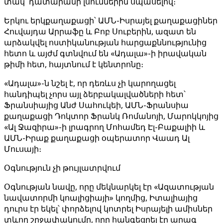
տակ՝ դատարանի լսումներին սպասելով։
Երկու երկքաղաքացի՝ ԱՄՆ-Իսրայել քաղաքացիներ
Հուվայդա Արրաֆը և Բոբ Սուբերին, ազատ են
արձակվել ոստիկանության հարցաքննությունից
հետո և այժմ գտնվում են «Ադալա»-ի իրավական
թիմի հետ, հայտնում է կենտրոնը։
«Ադալա»-ն նշել է, որ դեռևս չի կարողացել
հանդիպել չորս այլ ձերբակալվածների հետ՝
Ֆրանսիայից Անժ Սահուկեի, ԱՄՆ-Ֆրանսիա
քաղաքացի Դոկտոր Ֆրանկ Ռոմանոյի, Մարոկկոյից
«Ալ Ջազիրա»-ի լրագրող Մոհամեդ Էլ-Բաքալիի և
ԱՄՆ-Իրաք քաղաքացի օպերատոր Վաադ Ալ
Մուսայի։
Օգնություն չի թույլատրվում
Օգնության նավը, որը մեկնարկել էր «Ազատության
նավատորմի կոալիցիայի» կողմից, Իտալիայից
դուրս էր եկել՝ փորձելով կոտրել Իսրայելի ամիսներ
տևող շրջափակումը, որը հանգեցրել էր արագ