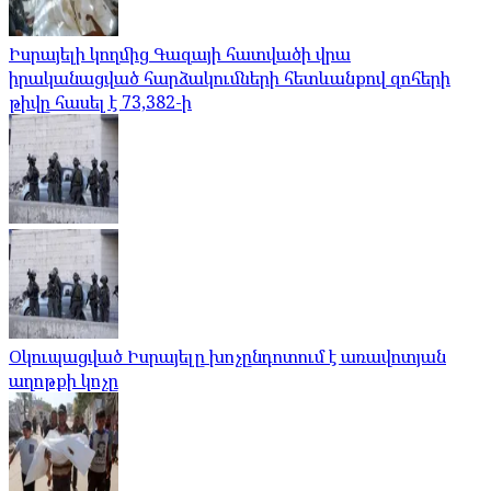
Իսրայելի կողմից Գազայի հատվածի վրա
իրականացված հարձակումների հետևանքով զոհերի
թիվը հասել է 73,382-ի
Օկուպացված Իսրայելը խոչընդոտում է առավոտյան
աղոթքի կոչը