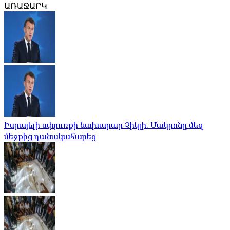
ԱՌԱՋԱՐԿ
Իսրայելի սփյուռքի նախարար Չիկլի. Մակրոնը մեզ
մեջքից դանակահարեց