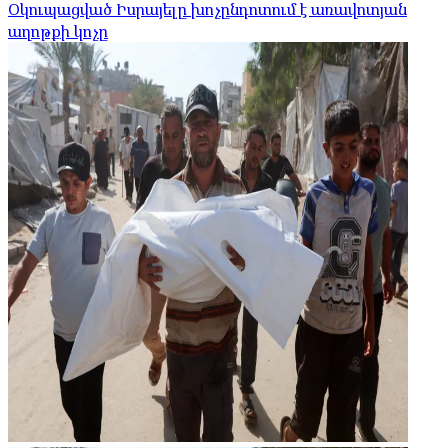
Օկուպացված Իսրայելը խոչընդոտում է առավոտյան
աղոթքի կոչը