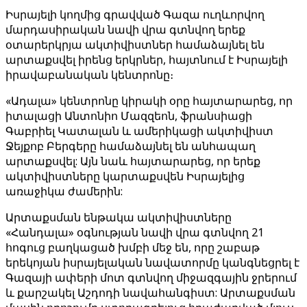
Իսրայելի կողմից գրավված Գազա ուղևորվող
մարդասիրական նավի վրա գտնվող երեք
օտարերկրյա ակտիվիստներ համաձայնել են
արտաքսվել իրենց երկրներ, հայտնում է Իսրայելի
իրավաբանական կենտրոնը։
«Ադալա» կենտրոնը կիրակի օրը հայտարարեց, որ
իտալացի Անտոնիո Մազզեոն, ֆրանսիացի
Գաբրիել Կատալան և ամերիկացի ակտիվիստ
Ջեյքոբ Բերգերը համաձայնել են անհապաղ
արտաքսվել: Այն նաև հայտարարեց, որ երեք
ակտիվիստները կարտաքսվեն Իսրայելից
առաջիկա ժամերին:
Արտաքսման ենթակա ակտիվիստները
«Հանդալա» օգնության նավի վրա գտնվող 21
հոգուց բաղկացած խմբի մեջ են, որը շաբաթ
երեկոյան իսրայելական նավատորմը կանգնեցրել է
Գազայի ափերի մոտ գտնվող միջազգային ջրերում
և քարշակել Աշդոդի նավահանգիստ: Արտաքսման