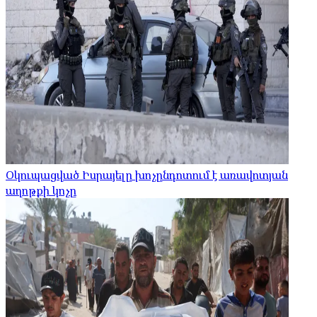
Օկուպացված Իսրայելը խոչընդոտում է առավոտյան
աղոթքի կոչը