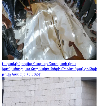
Իսրայելի կողմից Գազայի հատվածի վրա
իրականացված հարձակումների հետևանքով զոհերի
թիվը հասել է 73,382-ի