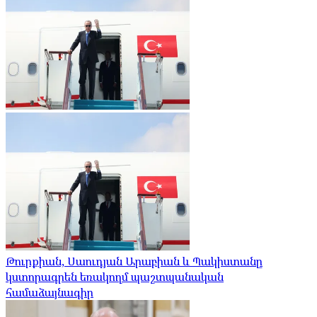
Թուրքիան, Սաուդյան Արաբիան և Պակիստանը
կստորագրեն եռակողմ պաշտպանական
համաձայնագիր