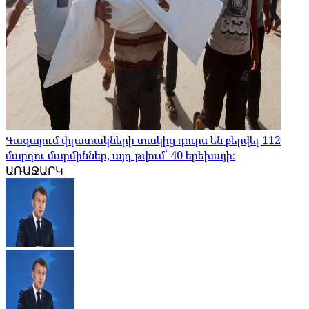
Գազայում փլատակների տակից դուրս են բերվել 112
մարդու մարմիններ, այդ թվում՝ 40 երեխայի։
ԱՌԱՋԱՐԿ