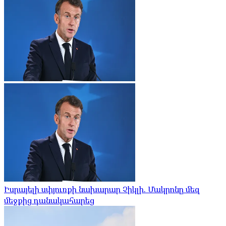
Իսրայելի սփյուռքի նախարար Չիկլի. Մակրոնը մեզ
մեջքից դանակահարեց