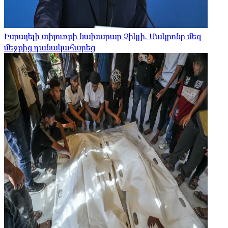
Իսրայելի սփյուռքի նախարար Չիկլի. Մակրոնը մեզ
մեջքից դանակահարեց