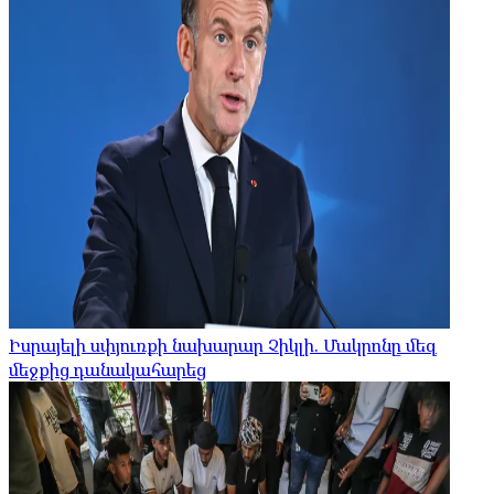
Իսրայելի սփյուռքի նախարար Չիկլի. Մակրոնը մեզ
մեջքից դանակահարեց