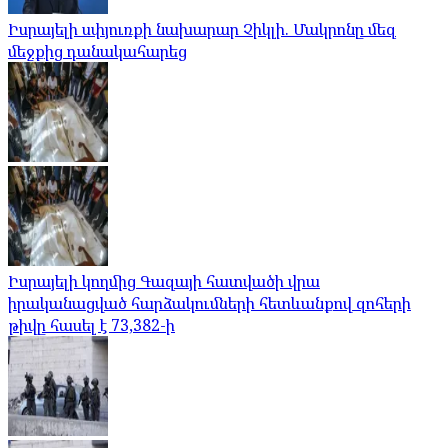
Իսրայելի սփյուռքի նախարար Չիկլի. Մակրոնը մեզ
մեջքից դանակահարեց
Իսրայելի կողմից Գազայի հատվածի վրա
իրականացված հարձակումների հետևանքով զոհերի
թիվը հասել է 73,382-ի