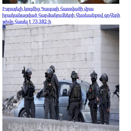
Իսրայելի կողմից Գազայի հատվածի վրա
իրականացված հարձակումների հետևանքով զոհերի
թիվը հասել է 73,382-ի