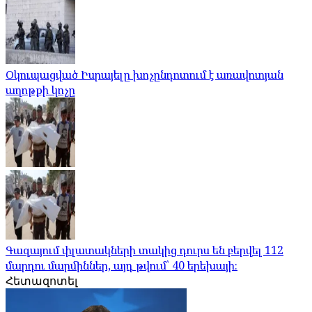
Օկուպացված Իսրայելը խոչընդոտում է առավոտյան
աղոթքի կոչը
Գազայում փլատակների տակից դուրս են բերվել 112
մարդու մարմիններ, այդ թվում՝ 40 երեխայի։
Հետազոտել