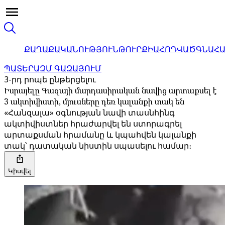
ՔԱՂԱՔԱԿԱՆՈՒԹՅՈՒՆ
ԹՈՒՐՔԻԱ
ՀՈԴՎԱԾ
ԳՆԱՀ
ՊԱՏԵՐԱԶՄ ԳԱԶԱՅՈՒՄ
3-րդ րոպե ընթերցելու
Իսրայելը Գազայի մարդասիրական նավից արտաքսել է
3 ակտիվիստի, մյուսները դեռ կալանքի տակ են
«Հանզալա» օգնության նավի տասնհինգ
ակտիվիստներ հրաժարվել են ստորագրել
արտաքսման հրամանը և կպահվեն կալանքի
տակ՝ դատական ​​նիստին սպասելու համար։
Կիսվել