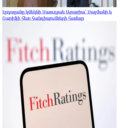
Էրդողանը կմեկնի Սաուդյան Արաբիա՝ Սալմանի և
Շարիֆի հետ հանդիպումների համար