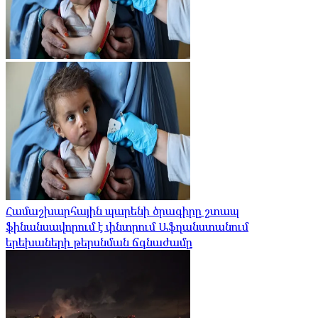
Համաշխարհային պարենի ծրագիրը շտապ
ֆինանսավորում է փնտրում Աֆղանստանում
երեխաների թերսնման ճգնաժամը