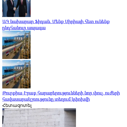
ԱԳ նախարար Ֆիդան. Մենք Սիրիայի հետ ունենք
ընդհանուր ապագա
Թուրքիա-Իրաք հարաբերությունների նոր փուլ. ուժերի
հավասարակշռությունը տեղում կփոխվի
Հետազոտել