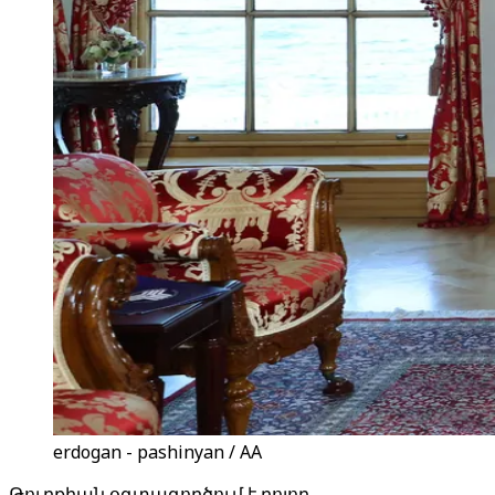
erdogan - pashinyan / AA
Թուրքիան օգտագործում է բոլոր