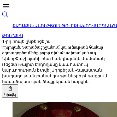
ՔԱՂԱՔԱԿԱՆՈՒԹՅՈՒՆ
ԹՈՒՐՔԻԱ
ՀՈԴՎԱԾ
ԳՆԱՀ
ԹՈՒՐՔԻԱ
1-րդ րոպե ընթերցելու
Էրդողան. Տարածաշրջանում կայունության համար
օգտագործում ենք բոլոր դիվանագիտական ​​ուղ
Նիկոլ Փաշինյանի հետ հանդիպման ժամանակ
Ռեջեփ Թայիփ Էրդողանը նաև հատուկ
կարևորություն է տվել Ադրբեջան-Հայաստան
խաղաղության բանակցությունների ընթացքում
համաձայնության ձեռքբերման հարցին:
Կիսվել