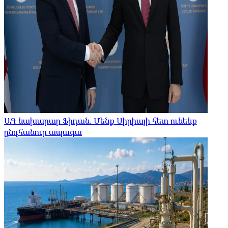
ԱԳ նախարար Ֆիդան. Մենք Սիրիայի հետ ունենք
ընդհանուր ապագա