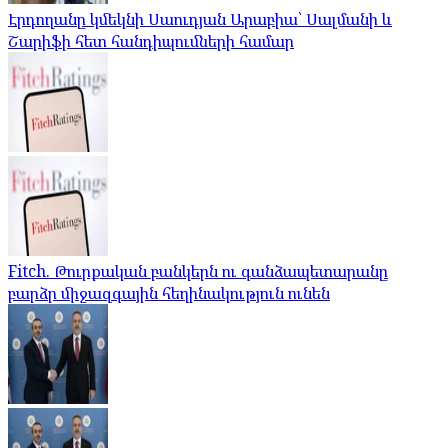
Էրդողանը կմեկնի Սաուդյան Արաբիա՝ Սալմանի և
Շարիֆի հետ հանդիպումների համար
Fitch. Թուրքական բանկերն ու գանձապետարանը
բարձր միջազգային հեղինակություն ունեն