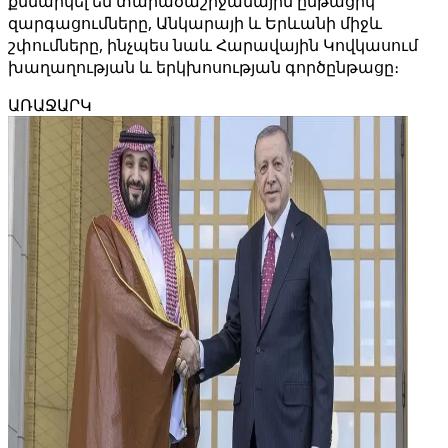
քննարկել են տարածաշրջանային ընթացիկ
զարգացումները, Անկարայի և Երևանի միջև
շփումները, ինչպես նաև Հարավային Կովկասում
խաղաղության և երկխոսության գործընթացը։
ԱՌԱՋԱՐԿ