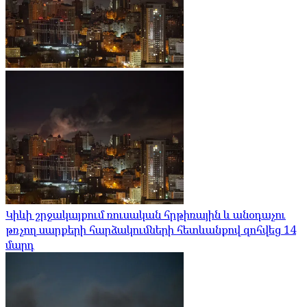
Կիևի շրջակայքում ռուսական հրթիռային և անօդաչու
թռչող սարքերի հարձակումների հետևանքով զոհվեց 14
մարդ