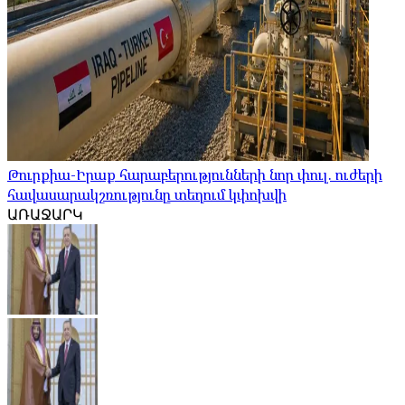
Թուրքիա-Իրաք հարաբերությունների նոր փուլ. ուժերի
հավասարակշռությունը տեղում կփոխվի
ԱՌԱՋԱՐԿ