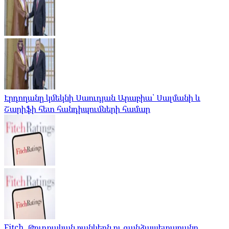
Էրդողանը կմեկնի Սաուդյան Արաբիա՝ Սալմանի և
Շարիֆի հետ հանդիպումների համար
Fitch. Թուրքական բանկերն ու գանձապետարանը