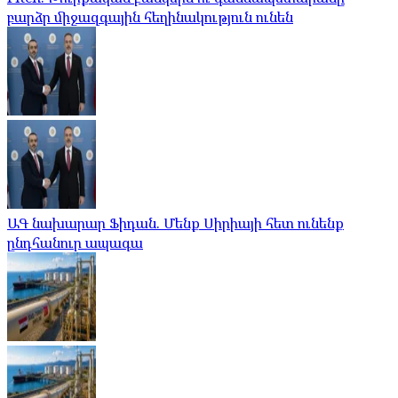
բարձր միջազգային հեղինակություն ունեն
ԱԳ նախարար Ֆիդան. Մենք Սիրիայի հետ ունենք
ընդհանուր ապագա