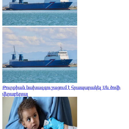
Թուրքիան նախազգուշացում է հրապարակել Սև ծովի
վերաբերյալ