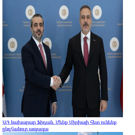
ԱԳ նախարար Ֆիդան. Մենք Սիրիայի հետ ունենք
ընդհանուր ապագա