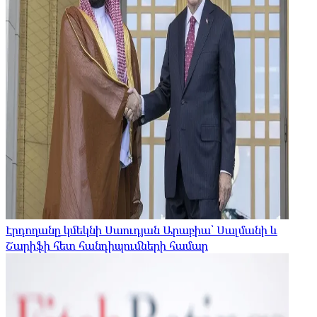
Էրդողանը կմեկնի Սաուդյան Արաբիա՝ Սալմանի և
Շարիֆի հետ հանդիպումների համար