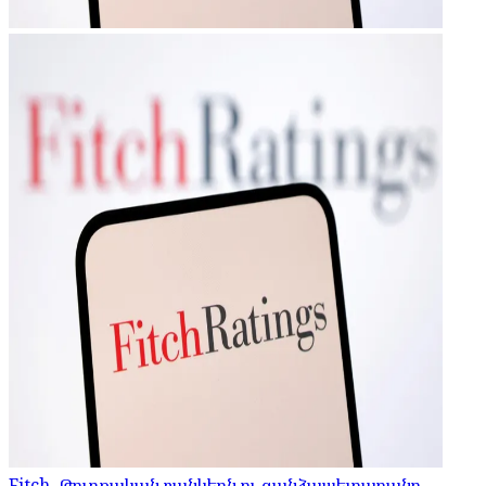
Fitch. Թուրքական բանկերն ու գանձապետարանը