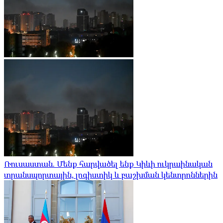
Ռուսաստան. Մենք հարվածել ենք Կիևի ուկրաինական
տրանսպորտային, լոգիստիկ և բաշխման կենտրոններին