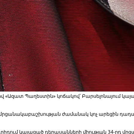
յով «Ազատ Պաղեստին» կոճակով՝ Բարսելոնայում կա
 մրցանակաբաշխության ժամանակ կոչ արեցին դադա
րիդում կայացած դերասանների միության 34-րդ մր