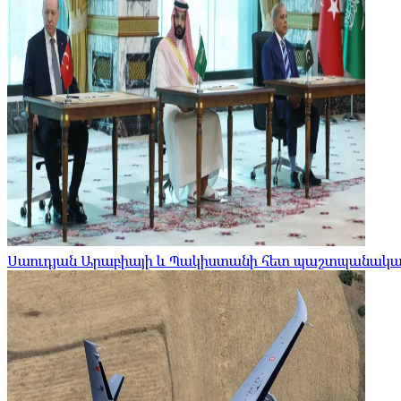
Սաուդյան Արաբիայի և Պակիստանի հետ պաշտպանական 