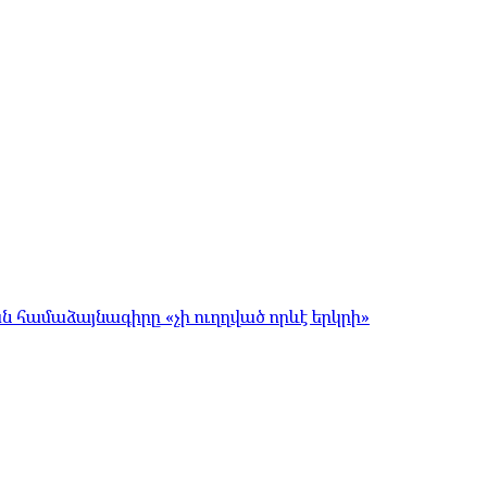
համաձայնագիրը «չի ուղղված որևէ երկրի»