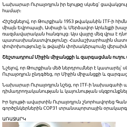
Նախարար Ուրալօղլուն իր ելույթը սկսեց՝ ցավակց
համար։
Հիշեցնելով, որ Թուրքիան 1953 թվականին ITF-ի հի
միայն Եվրոպայի, Ասիայի և Մերձավոր Արևելքի խա
ռազմավարական հանգույց։ Այս վայրը մեզ վրա է 
պատասխանատվությունը։ Համաշխարհային մատակ
փոփոխությունը և թվային փոխակերպումը վերաի
Շեշտադրում Միջին միջանցքի և զարգացման ուղու
Նշելով, որ Թուրքիան մեծ ներդրումներ է կատարել
Ուրալօղլուն ընդգծեց, որ Միջին միջանցքի և զար
Նախարար Ուրալօղլուն նշեց, որ ITF-ի նախագահ
դիմադրողականության և կայունության սկզբունքնե
Իր ելույթի ավարտին Ուրալօղլուն շնորհավորեց Գա
գործընկերներին COP31 տրանսպորտային օրակարգի 
ԱՌԱՋԱՐԿ