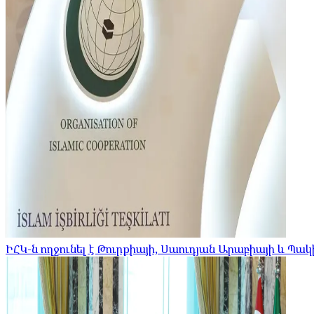
ԻՀԿ-ն ողջունել է Թուրքիայի, Սաուդյան Արաբիայի և