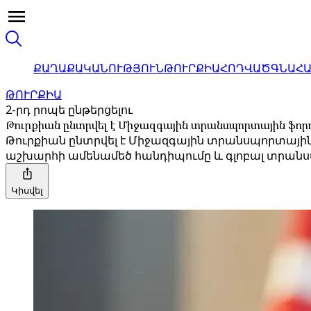
ՔԱՂԱՔԱԿԱՆՈՒԹՅՈՒՆ
ԹՈՒՐՔԻԱ
ՀՈԴՎԱԾ
ԳՆԱՀ
ԹՈՒՐՔԻԱ
2-րդ րոպե ընթերցելու
Թուրքիան ընտրվել է Միջազգային տրանսպորտային ֆո
Թուրքիան ընտրվել է Միջազգային տրանսպորտային
աշխարհի ամենամեծ հանդիպումը և գլոբալ տրան
Կիսվել