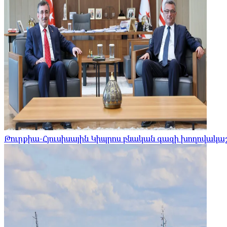
Թուրքիա-Հյուսիսային Կիպրոս բնական գազի խողովակ