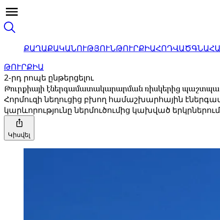
ՔԱՂԱՔԱԿԱՆՈՒԹՅՈՒՆ
ԹՈՒՐՔԻԱ
ՀՈԴՎԱԾ
ԳՆԱՀ
ԹՈՒՐՔԻԱ
2-րդ րոպե ընթերցելու
Թուրքիայի էներգամատակարարման ռիսկերից պաշտպանո
Հորմուզի նեղուցից բխող համաշխարհային էներգամ
կարևորությունը ներմուծումից կախված երկրներում
Կիսվել