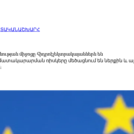
ԱՏԱԿԱՆ
ԱՇԽԱՐՀ
ւթյան միջոցը հիդրոէլեկտրակայաններն են
ատակարարման ռիսկերը մեծացնում են ներքին և այ
։