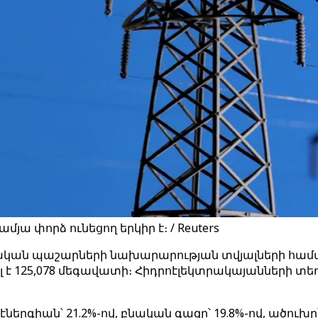
յա փորձ ունեցող երկիր է։ / Reuters
ական պաշարների նախարարության տվյալների համաձ
 է 125,078 մեգավատի։ Հիդրոէլեկտրակայանների տեղա
րգիան՝ 21.2%-ով, բնական գազը՝ 19.8%-ով, ածուխը՝ 