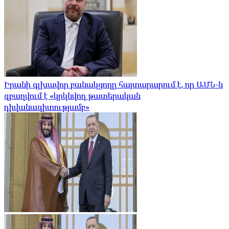
Իրանի գլխավոր բանակցողը հայտարարում է, որ ԱՄՆ-ն
զբաղվում է «կրկնվող թատերական
դիվանագիտությամբ»