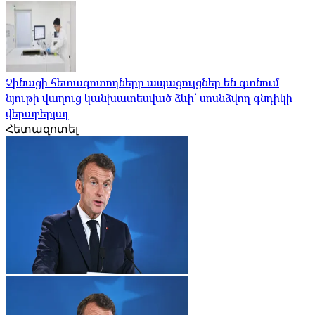
Չինացի հետազոտողները ապացույցներ են գտնում
նյութի վաղուց կանխատեսված ձևի՝ սոսնձվող գնդիկի
վերաբերյալ
Հետազոտել