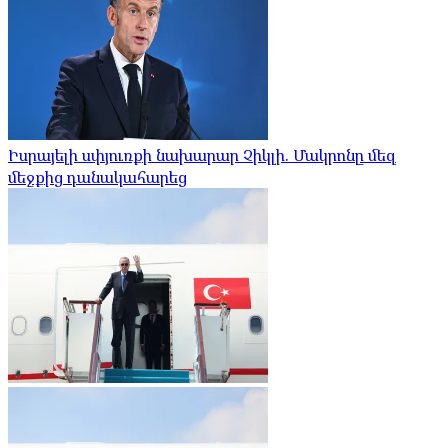
Իսրայելի սփյուռքի նախարար Չիկլի. Մակրոնը մեզ
մեջքից դանակահարեց