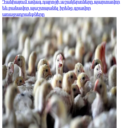
Դանիայում ավագ դպրոցի աշակերտները պարտավոր
են բանավոր պաշտպանել իրենց գրավոր
առաջադրանքները