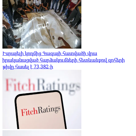
Իսրայելի կողմից Գազայի հատվածի վրա
իրականացված հարձակումների հետևանքով զոհերի
թիվը հասել է 73,382-ի