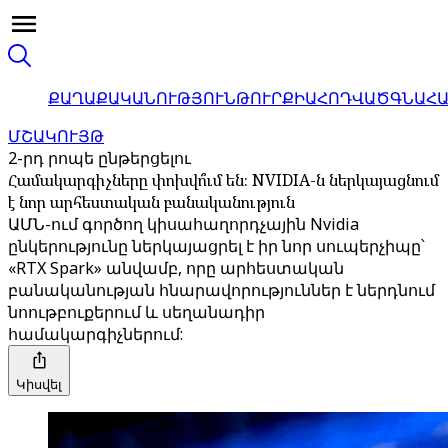
ՔԱՂԱՔԱԿԱՆՈՒԹՅՈՒՆ
ԹՈՒՐՔԻԱ
ՀՈԴՎԱԾ
ԳՆԱՀ
ՄՇԱԿՈՒՅԹ
2-րդ րոպե ընթերցելու
Համակարգիչները փոխվո՞ւմ են։ NVIDIA-ն ներկայացնում
է նոր արհեստական ​​բանականություն
ԱՄՆ-ում գործող կիսահաղորդչային Nvidia
ընկերությունը ներկայացրել է իր նոր սուպերչիպը՝
«RTX Spark» անվամբ, որը արհեստական ​​
բանականության հնարավորություններ է ներդնում
նոութբուքերում և սեղանադիր
համակարգիչներում:
Կիսվել