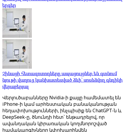
երգեր
Չինացի հետազոտողները ապացույցներ են գտնում
նյութի վաղուց կանխատեսված ձևի՝ սոսնձվող գնդիկի
վերաբերյալ
Վերլուծաբանները Nvidia-ի քայլը համեմատել են
iPhone-ի կամ արհեստական ​​բանականության
հեղափոխությունների, ինչպիսիք են ChatGPT-ն և
DeepSeek-ը, ծնունդի հետ՝ ենթադրելով, որ
ավանդական կիրառական կողմնորոշված ​​
համակարգիչները կփոխարինվեն