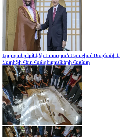
Էրդողանը կմեկնի Սաուդյան Արաբիա՝ Սալմանի և
Շարիֆի հետ հանդիպումների համար