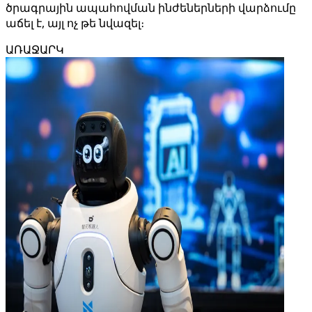
ծրագրային ապահովման ինժեներների վարձումը
աճել է, այլ ոչ թե նվազել։
ԱՌԱՋԱՐԿ