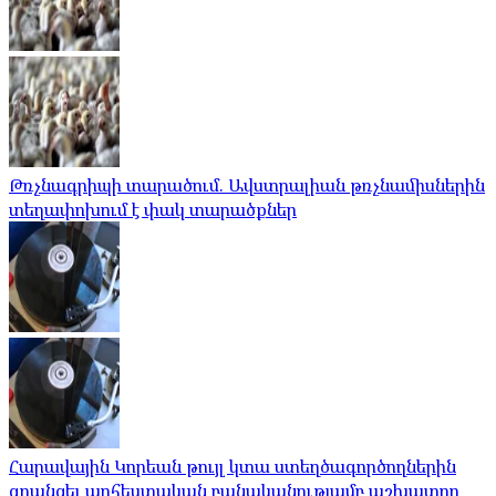
Թռչնագրիպի տարածում. Ավստրալիան թռչնամիսներին
տեղափոխում է փակ տարածքներ
Հարավային Կորեան թույլ կտա ստեղծագործողներին
գրանցել արհեստական ​​բանականությամբ աշխատող