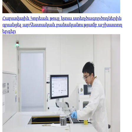
Հարավային Կորեան թույլ կտա ստեղծագործողներին
գրանցել արհեստական ​​բանականությամբ աշխատող
երգեր