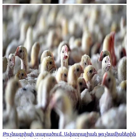
Թռչնագրիպի տարածում. Ավստրալիան թռչնամիսներին