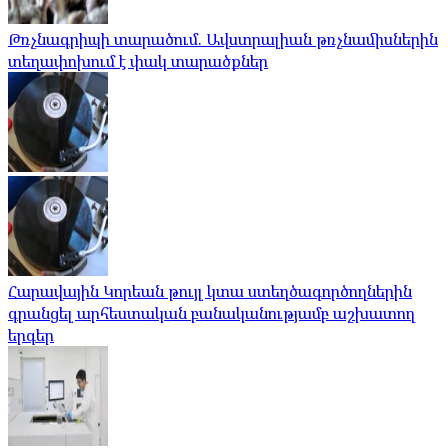
Թռչնագրիպի տարածում. Ավստրալիան թռչնամիսներին
տեղափոխում է փակ տարածքներ
Հարավային Կորեան թույլ կտա ստեղծագործողներին
գրանցել արհեստական ​​բանականությամբ աշխատող
երգեր