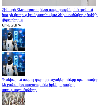
Չինացի հետազոտողները ապացույցներ են գտնում
նյութի վաղուց կանխատեսված ձևի՝ սոսնձվող գնդիկի
վերաբերյալ
ԱՌԱՋԱՐԿ
Դանիայում ավագ դպրոցի աշակերտները պարտավոր
են բանավոր պաշտպանել իրենց գրավոր
առաջադրանքները