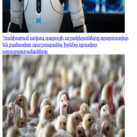
Դանիայում ավագ դպրոցի աշակերտները պարտավոր
են բանավոր պաշտպանել իրենց գրավոր
առաջադրանքները