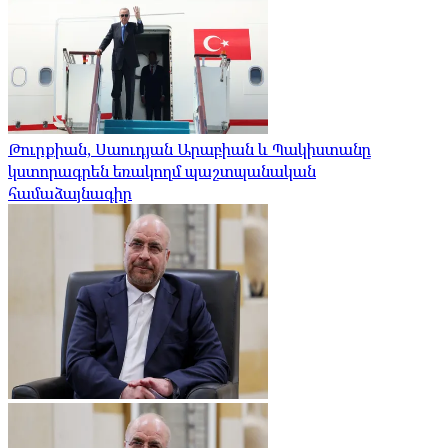
Թուրքիան, Սաուդյան Արաբիան և Պակիստանը
կստորագրեն եռակողմ պաշտպանական
համաձայնագիր