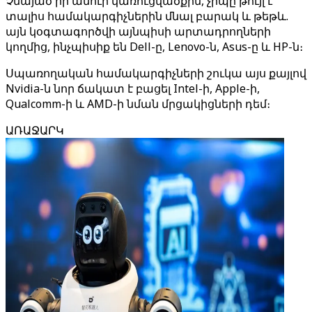
Չնայած իր ամուր կառուցվածքին, չիպը թույլ է
տալիս համակարգիչներին մնալ բարակ և թեթև.
այն կօգտագործվի այնպիսի արտադրողների
կողմից, ինչպիսիք են Dell-ը, Lenovo-ն, Asus-ը և HP-ն։
Սպառողական համակարգիչների շուկա այս քայլով
Nvidia-ն նոր ճակատ է բացել Intel-ի, Apple-ի,
Qualcomm-ի և AMD-ի նման մրցակիցների դեմ։
ԱՌԱՋԱՐԿ