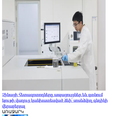
Չինացի հետազոտողները ապացույցներ են գտնում
նյութի վաղուց կանխատեսված ձևի՝ սոսնձվող գնդիկի
վերաբերյալ
ԱՌԱՋԱՐԿ