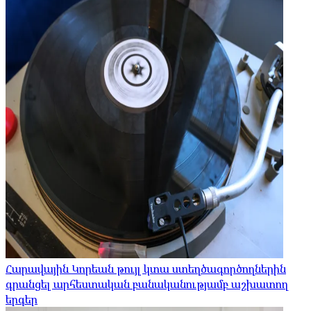
Հարավային Կորեան թույլ կտա ստեղծագործողներին
գրանցել արհեստական ​​բանականությամբ աշխատող
երգեր