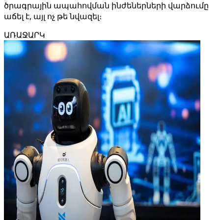
ծրագրային ապահովման ինժեներների վարձումը
աճել է, այլ ոչ թե նվազել։
ԱՌԱՋԱՐԿ