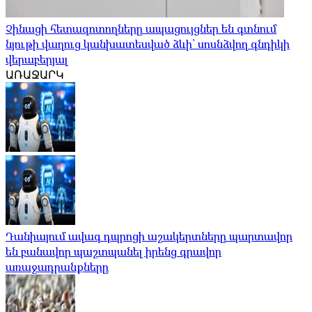
Չինացի հետազոտողները ապացույցներ են գտնում
նյութի վաղուց կանխատեսված ձևի՝ սոսնձվող գնդիկի
վերաբերյալ
ԱՌԱՋԱՐԿ
Դանիայում ավագ դպրոցի աշակերտները պարտավոր
են բանավոր պաշտպանել իրենց գրավոր
առաջադրանքները