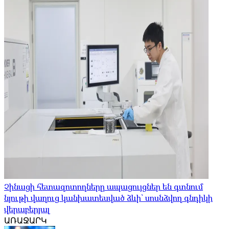
Չինացի հետազոտողները ապացույցներ են գտնում
նյութի վաղուց կանխատեսված ձևի՝ սոսնձվող գնդիկի
վերաբերյալ
ԱՌԱՋԱՐԿ