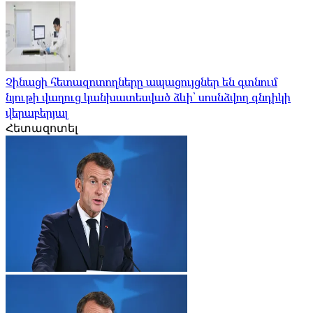
Չինացի հետազոտողները ապացույցներ են գտնում
նյութի վաղուց կանխատեսված ձևի՝ սոսնձվող գնդիկի
վերաբերյալ
Հետազոտել