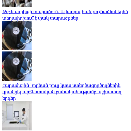
Թռչնագրիպի տարածում. Ավստրալիան թռչնամիսներին
տեղափոխում է փակ տարածքներ
Հարավային Կորեան թույլ կտա ստեղծագործողներին
գրանցել արհեստական ​​բանականությամբ աշխատող
երգեր