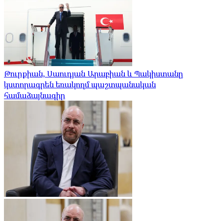
Թուրքիան, Սաուդյան Արաբիան և Պակիստանը
կստորագրեն եռակողմ պաշտպանական
համաձայնագիր