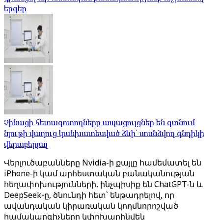
երգեր
Չինացի հետազոտողները ապացույցներ են գտնում
նյութի վաղուց կանխատեսված ձևի՝ սոսնձվող գնդիկի
վերաբերյալ
Վերլուծաբանները Nvidia-ի քայլը համեմատել են
iPhone-ի կամ արհեստական ​​բանականության
հեղափոխությունների, ինչպիսիք են ChatGPT-ն և
DeepSeek-ը, ծնունդի հետ՝ ենթադրելով, որ
ավանդական կիրառական կողմնորոշված ​​
համակարգիչները կփոխարինվեն