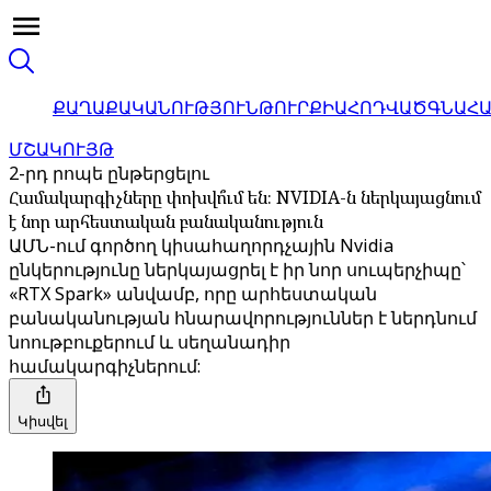
ՔԱՂԱՔԱԿԱՆՈՒԹՅՈՒՆ
ԹՈՒՐՔԻԱ
ՀՈԴՎԱԾ
ԳՆԱՀ
ՄՇԱԿՈՒՅԹ
2-րդ րոպե ընթերցելու
Համակարգիչները փոխվո՞ւմ են։ NVIDIA-ն ներկայացնում
է նոր արհեստական ​​բանականություն
ԱՄՆ-ում գործող կիսահաղորդչային Nvidia
ընկերությունը ներկայացրել է իր նոր սուպերչիպը՝
«RTX Spark» անվամբ, որը արհեստական ​​
բանականության հնարավորություններ է ներդնում
նոութբուքերում և սեղանադիր
համակարգիչներում:
Կիսվել