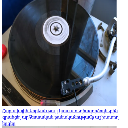
Հարավային Կորեան թույլ կտա ստեղծագործողներին
գրանցել արհեստական ​​բանականությամբ աշխատող
երգեր