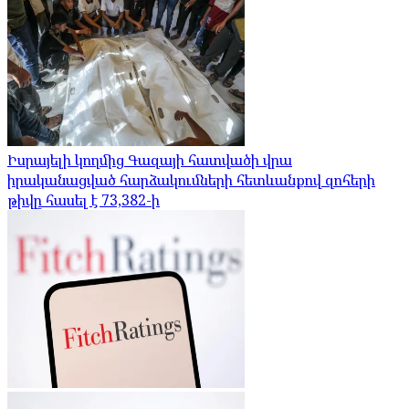
Իսրայելի կողմից Գազայի հատվածի վրա
իրականացված հարձակումների հետևանքով զոհերի
թիվը հասել է 73,382-ի