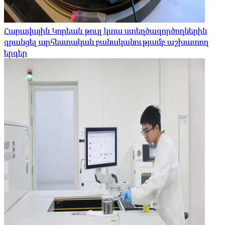
Հարավային Կորեան թույլ կտա ստեղծագործողներին
գրանցել արհեստական ​​բանականությամբ աշխատող
երգեր