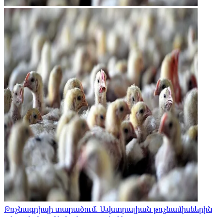
Թռչնագրիպի տարածում. Ավստրալիան թռչնամիսներին