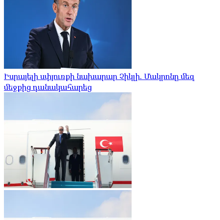
Իսրայելի սփյուռքի նախարար Չիկլի. Մակրոնը մեզ
մեջքից դանակահարեց