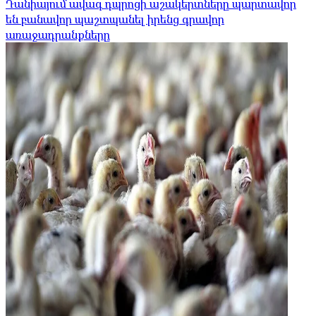
Դանիայում ավագ դպրոցի աշակերտները պարտավոր
են բանավոր պաշտպանել իրենց գրավոր
առաջադրանքները