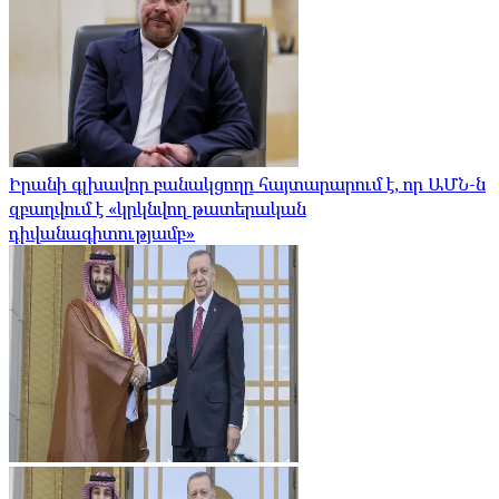
Իրանի գլխավոր բանակցողը հայտարարում է, որ ԱՄՆ-ն
զբաղվում է «կրկնվող թատերական
դիվանագիտությամբ»