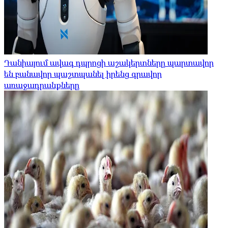
Դանիայում ավագ դպրոցի աշակերտները պարտավոր
են բանավոր պաշտպանել իրենց գրավոր
առաջադրանքները