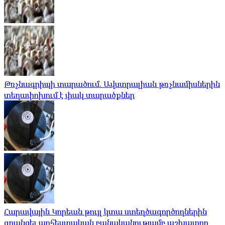
Թռչնագրիպի տարածում. Ավստրալիան թռչնամիսներին
տեղափոխում է փակ տարածքներ
Հարավային Կորեան թույլ կտա ստեղծագործողներին
գրանցել արհեստական ​​բանականությամբ աշխատող