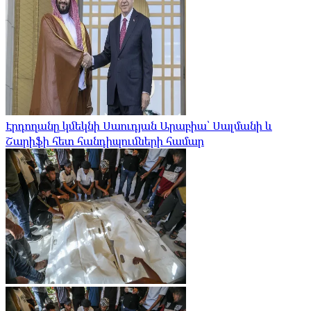
Էրդողանը կմեկնի Սաուդյան Արաբիա՝ Սալմանի և
Շարիֆի հետ հանդիպումների համար