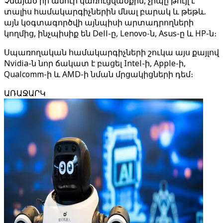
Չնայած իր ամուր կառուցվածքին, չիպը թույլ է
տալիս համակարգիչներին մնալ բարակ և թեթև.
այն կօգտագործվի այնպիսի արտադրողների
կողմից, ինչպիսիք են Dell-ը, Lenovo-ն, Asus-ը և HP-ն։
Սպառողական համակարգիչների շուկա այս քայլով
Nvidia-ն նոր ճակատ է բացել Intel-ի, Apple-ի,
Qualcomm-ի և AMD-ի նման մրցակիցների դեմ։
ԱՌԱՋԱՐԿ