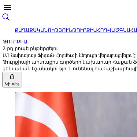
ՔԱՂԱՔԱԿԱՆՈՒԹՅՈՒՆ
ԹՈՒՐՔԻԱ
ՀՈԴՎԱԾ
ԳՆԱՀ
ԹՈՒՐՔԻԱ
2-րդ րոպե ընթերցելու
ԱԳ նախարար Ֆիդան․ Հորմուզի նեղուցը վերաբացվելու է
Թուրքիայի արտաքին գործերի նախարար Հաքան Ֆիդա
կենսական նշանակություն ունենալ համաշխարհայի
Կիսվել