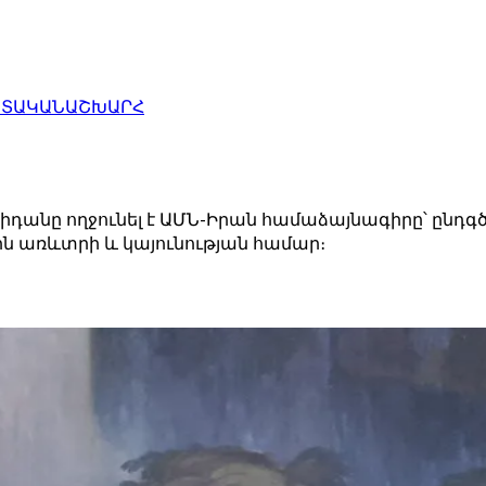
ԱՏԱԿԱՆ
ԱՇԽԱՐՀ
նը ողջունել է ԱՄՆ-Իրան համաձայնագիրը՝ ընդգծելո
ն առևտրի և կայունության համար։