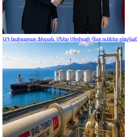
ԱԳ նախարար Ֆիդան. Մենք Սիրիայի հետ ունենք ընդհ