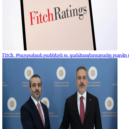
Fitch. Թուրքական բանկերն ու գանձապետարանը բարձր մ