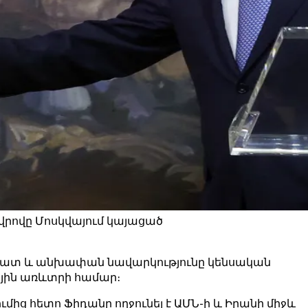
վրովը Մոսկվայում կայացած
 ազատ և անխափան նավարկությունը կենսական
ային առևտրի համար։
ից հետո Ֆիդանը ողջունել է ԱՄՆ-ի և Իրանի միջև