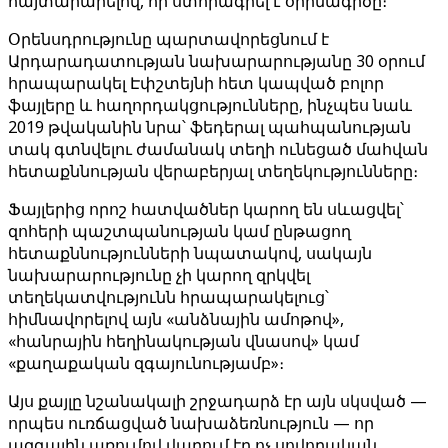
հայտարարելով, որ ստորագրել է օրինագիծը։
Օրենսդրությունը պարտավորեցնում է
Արդարադատության նախարարությանը 30 օրում
հրապարակել Էփշտեյնի հետ կապված բոլոր
ֆայլերը և հաղորդակցությունները, ինչպես նաև
2019 թվականին նրա՝ ֆեդերալ պահպանության
տակ գտնվելու ժամանակ տեղի ունեցած մահվան
հետաքննության վերաբերյալ տեղեկությունները։
Ֆայլերից որոշ հատվածներ կարող են սևացվել՝
զոհերի պաշտպանության կամ ընթացող
հետաքննությունների նպատակով, սակայն
նախարարությունը չի կարող զրկվել
տեղեկատվությունն հրապարակելուց՝
հիմնավորելով այն «անձնային ամոթով»,
«հանրային հեղինակության վնասով» կամ
«քաղաքական զգայունությամբ»։
Այս քայլը նշանակալի շրջադարձ էր այն սկսված —
որպես ուռճացված նախաձեռնություն — որ
ազգային առումով վարում էր ոչ սովորական