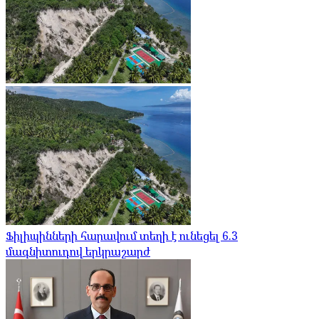
Ֆիլիպինների հարավում տեղի է ունեցել 6.3
մագնիտուդով երկրաշարժ