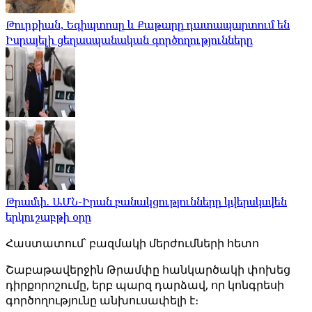
Թուրքիան, Եգիպտոսը և Քաթարը դատապարտում են
Իսրայելի ցեղասպանական գործողությունները
Թրամփ. ԱՄՆ-Իրան բանակցությունները կվերսկսվեն
երկուշաբթի օրը
Հաստատում՝ բազմակի մերժումների հետո
Շաբաթավերջին Թրամփը հանկարծակի փոխեց
դիրքորոշումը, երբ պարզ դարձավ, որ կոնգրեսի
գործողությունը անխուսափելի է։