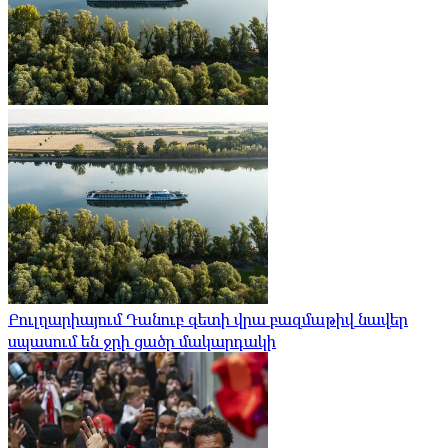
Բուլղարիայում Դանուբ գետի վրա բազմաթիվ նավեր
սպասում են ջրի ցածր մակարդակի