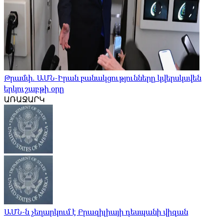
Թրամփ. ԱՄՆ-Իրան բանակցությունները կվերսկսվեն
երկուշաբթի օրը
ԱՌԱՋԱՐԿ
ԱՄՆ-ն չեղարկում է Բրազիլիայի դեսպանի վիզան