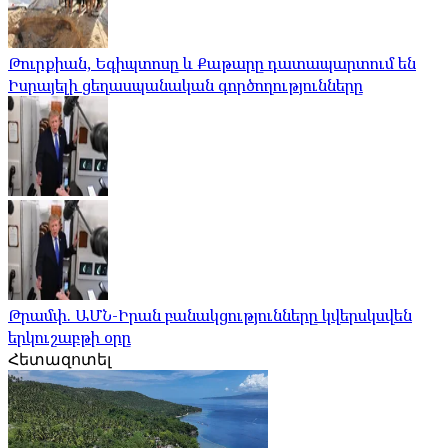
Թուրքիան, Եգիպտոսը և Քաթարը դատապարտում են
Իսրայելի ցեղասպանական գործողությունները
Թրամփ. ԱՄՆ-Իրան բանակցությունները կվերսկսվեն
երկուշաբթի օրը
Հետազոտել