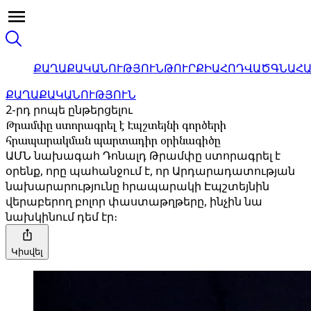
ՔԱՂԱՔԱԿԱՆՈՒԹՅՈՒՆ
ԹՈՒՐՔԻԱ
ՀՈԴՎԱԾ
ԳՆԱՀ
ՔԱՂԱՔԱԿԱՆՈՒԹՅՈՒՆ
2-րդ րոպե ընթերցելու
Թրամփը ստորագրել է Էպշտեյնի գործերի
հրապարակման պարտադիր օրինագիծը
ԱՄՆ նախագահ Դոնալդ Թրամփը ստորագրել է
օրենք, որը պահանջում է, որ Արդարադատության
նախարարությունը հրապարակի Էպշտեյնին
վերաբերող բոլոր փաստաթղթերը, ինչին նա
նախկինում դեմ էր։
Կիսվել