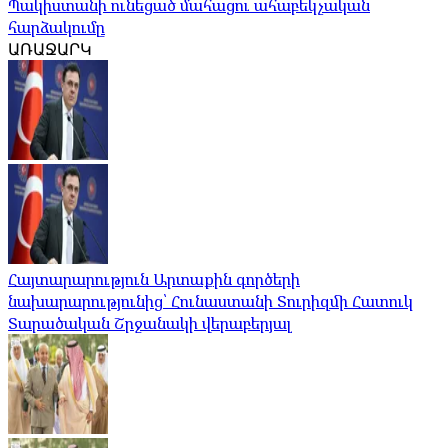
Պակիստանի ունեցած մահացու ահաբեկչական
հարձակումը
ԱՌԱՋԱՐԿ
Հայտարարություն Արտաքին գործերի
նախարարությունից՝ Հունաստանի Տուրիզմի Հատուկ
Տարածական Շրջանակի վերաբերյալ