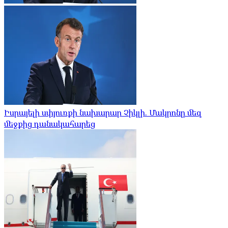
Իսրայելի սփյուռքի նախարար Չիկլի. Մակրոնը մեզ
մեջքից դանակահարեց