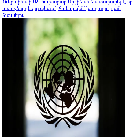
Ուկրաինայի ԱԳ նախարար Սիբիհան հայտարարել է, որ
առաջնորդները պետք է հանդիպեն՝ խաղաղության
հասնելու