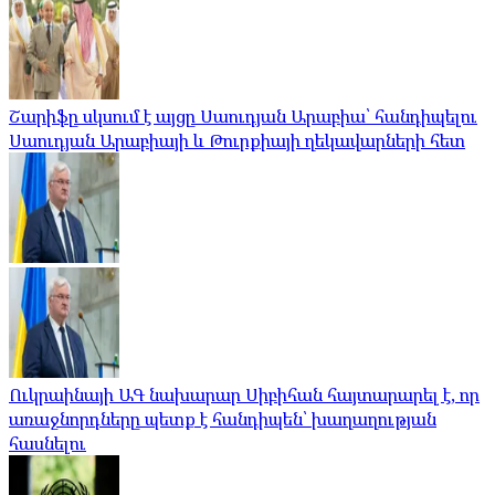
Շարիֆը սկսում է այցը Սաուդյան Արաբիա՝ հանդիպելու
Սաուդյան Արաբիայի և Թուրքիայի ղեկավարների հետ
Ուկրաինայի ԱԳ նախարար Սիբիհան հայտարարել է, որ
առաջնորդները պետք է հանդիպեն՝ խաղաղության
հասնելու