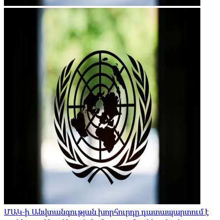
ՄԱԿ-ի Անվտանգության խորհուրդը դատապարտում է