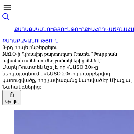
ՔԱՂԱՔԱԿԱՆՈՒԹՅՈՒՆ
ԹՈՒՐՔԻԱ
ՀՈԴՎԱԾ
ԳՆԱՀ
ՔԱՂԱՔԱԿԱՆՈՒԹՅՈՒՆ
3-րդ րոպե ընթերցելու
NATO-ի Գլխավոր քարտուղար Ռուտե. "Թուրքիան
ալիանսի ամենաուժեղ բանակներից մեկն է"
Մարկ Ռուտտեն նշել է, որ «ՆԱՏՕ 3.0»-ը
ներկայացնում է «ՆԱՏՕ 2.0»-ից տարբերվող
կառուցվածք, որը չափազանց կախված էր Միացյալ
Նահանգներից։
Կիսվել