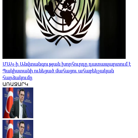
ՄԱԿ-ի Անվտանգության խորհուրդը դատապարտում է
Պակիստանի ունեցած մահացու ահաբեկչական
հարձակումը
ԱՌԱՋԱՐԿ