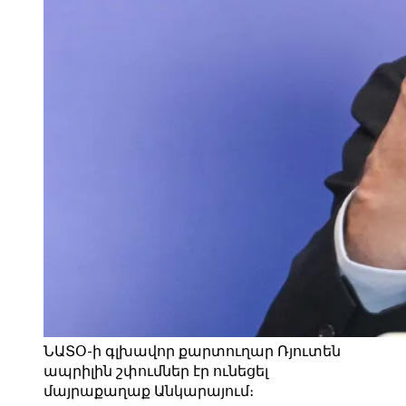
ՆԱՏՕ-ի գլխավոր քարտուղար Ռյուտեն
ապրիլին շփումներ էր ունեցել
մայրաքաղաք Անկարայում։