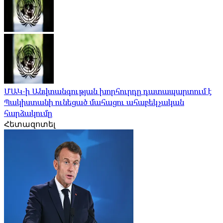
ՄԱԿ-ի Անվտանգության խորհուրդը դատապարտում է
Պակիստանի ունեցած մահացու ահաբեկչական
հարձակումը
Հետազոտել