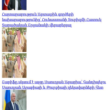
Հայտարարություն Արտաքին գործերի
նախարարությունից՝ Հունաստանի Տուրիզմի Հատուկ
Տարածական Շրջանակի վերաբերյալ
Շարիֆը սկսում է այցը Սաուդյան Արաբիա՝ հանդիպելու
Սաուդյան Արաբիայի և Թուրքիայի ղեկավարների հետ