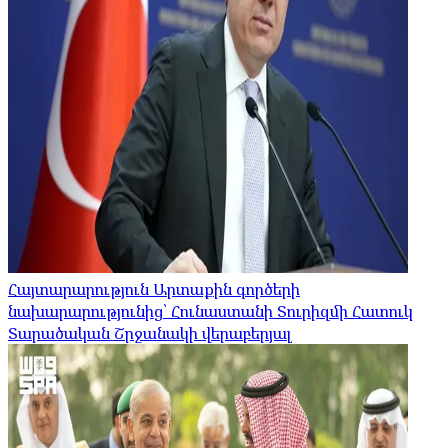
Հայտարարություն Արտաքին գործերի
նախարարությունից՝ Հունաստանի Տուրիզմի Հատուկ
Տարածական Շրջանակի վերաբերյալ