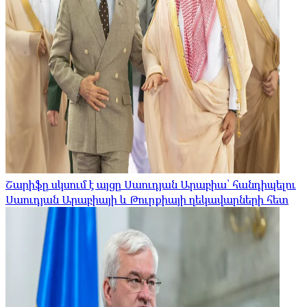
Շարիֆը սկսում է այցը Սաուդյան Արաբիա՝ հանդիպելու
Սաուդյան Արաբիայի և Թուրքիայի ղեկավարների հետ