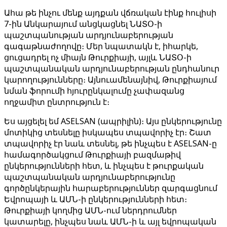
Ահա թե ինչու մենք այդքան վճռական էինք հուլիսի
7-ին Անկարայում անցկացնել ՆԱՏՕ-ի
պաշտպանության արդյունաբերության
գագաթնաժողովը։ Մեր նպատակն է, իհարկե,
ցուցադրել ոչ միայն Թուրքիայի, այլև ՆԱՏՕ-ի
պաշտպանական արդյունաբերության ընդհանուր
կարողությունները։ Այնուամենայնիվ, Թուրքիայում
նման ֆորումի հյուրընկալումը չափազանց
ողջամիտ ընտրություն է։
Ես այցելել եմ ASELSAN (ապրիլին)։ Այս ընկերությունը
մոտիկից տեսնելը իսկապես տպավորիչ էր։ Շատ
տպավորիչ էր նաև տեսնել, թե ինչպես է ASELSAN-ը
համագործակցում Թուրքիայի բազմաթիվ
ընկերությունների հետ, և ինչպես է թուրքական
պաշտպանական արդյունաբերությունը
գործընկերային հարաբերություններ զարգացնում
Եվրոպայի և ԱՄՆ-ի ընկերությունների հետ։
Թուրքիայի կողմից ԱՄՆ-ում ներդրումներ
կատարելը, ինչպես նաև ԱՄՆ-ի և այլ եվրոպական