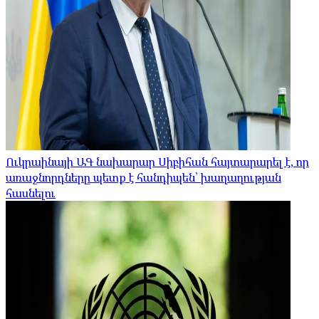
Ուկրաինայի ԱԳ նախարար Սիբիհան հայտարարել է, որ
առաջնորդները պետք է հանդիպեն՝ խաղաղության
հասնելու