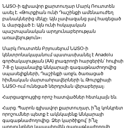
ՆԱՏՕ-ի գլխավոր քարտուղար Մարկ Ռուտտեն
ասել է. «Թուրքիան ունի Դաշինքի ամենաուժեղ
բանակներից մեկը։ Այն չափազանց լավ հագեցած
և մարզված է։ Այն ունի հսկայական
պաշտպանական արդյունաբերության
առավելություն»։
Մարկ Ռուտտեն Բրյուսելում ՆԱՏՕ-ի
կենտրոնակայանում պատասխանել է Anadolu
գործակալության (AA) լրագրողի հարցերին՝ հուլիսի
7-8-ը կայանալիք Անկարայի գագաթնաժողովից
սպասելիքների, Դաշինքի առջև ծառացած
հիմնական մարտահրավերների և Թուրքիայի
ՆԱՏՕ-ում ունեցած ներդրման վերաբերյալ։
Հարցազրույցից որոշ հատվածներ հետևյալն են.
Հարց. Պարոն գլխավոր քարտուղար, ի՞նչ կոնկրետ
որոշումներ պետք է ակնկալենք Անկարայի
գագաթնաժողովից։ Ձեր կարծիքով՝ ի՞նչ
արդյունքներ կապահովեն գագաթնաժողովի