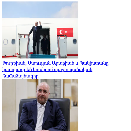
Թուրքիան, Սաուդյան Արաբիան և Պակիստանը
կստորագրեն եռակողմ պաշտպանական
համաձայնագիր