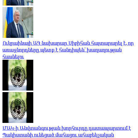
Ուկրաինայի ԱԳ նախարար Սիբիհան հայտարարել է, որ
առաջնորդները պետք է հանդիպեն՝ խաղաղության
հասնելու
ՄԱԿ-ի Անվտանգության խորհուրդը դատապարտում է
Պակիստանի ունեցած մահացու ահաբեկչական