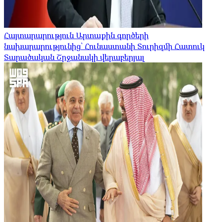
Հայտարարություն Արտաքին գործերի
նախարարությունից՝ Հունաստանի Տուրիզմի Հատուկ
Տարածական Շրջանակի վերաբերյալ