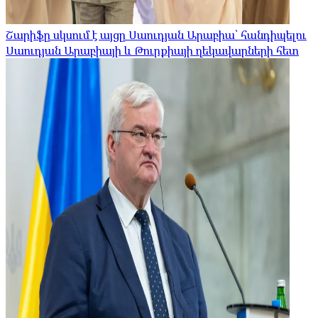
Շարիֆը սկսում է այցը Սաուդյան Արաբիա՝ հանդիպելու
Սաուդյան Արաբիայի և Թուրքիայի ղեկավարների հետ