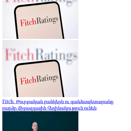
Fitch. Թուրքական բանկերն ու գանձապետարանը
բարձր միջազգային հեղինակություն ունեն