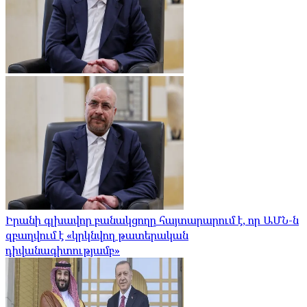
Իրանի գլխավոր բանակցողը հայտարարում է, որ ԱՄՆ-ն
զբաղվում է «կրկնվող թատերական
դիվանագիտությամբ»