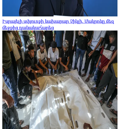
Իսրայելի սփյուռքի նախարար Չիկլի. Մակրոնը մեզ
մեջքից դանակահարեց