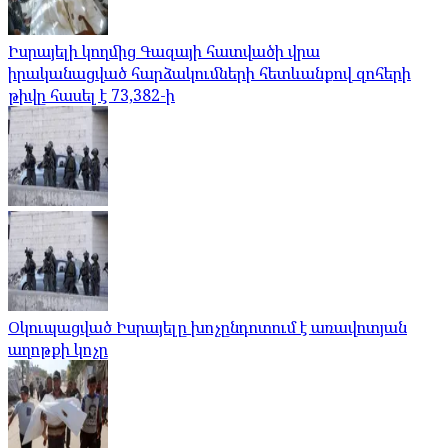
Իսրայելի կողմից Գազայի հատվածի վրա
իրականացված հարձակումների հետևանքով զոհերի
թիվը հասել է 73,382-ի
Օկուպացված Իսրայելը խոչընդոտում է առավոտյան
աղոթքի կոչը