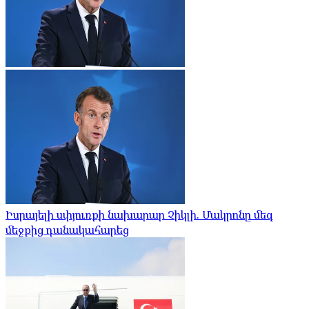
Իսրայելի սփյուռքի նախարար Չիկլի. Մակրոնը մեզ
մեջքից դանակահարեց