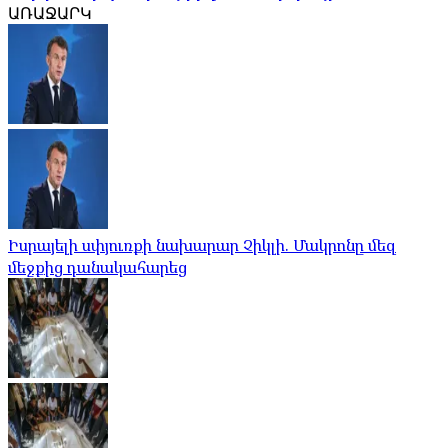
ԱՌԱՋԱՐԿ
Իսրայելի սփյուռքի նախարար Չիկլի. Մակրոնը մեզ
մեջքից դանակահարեց