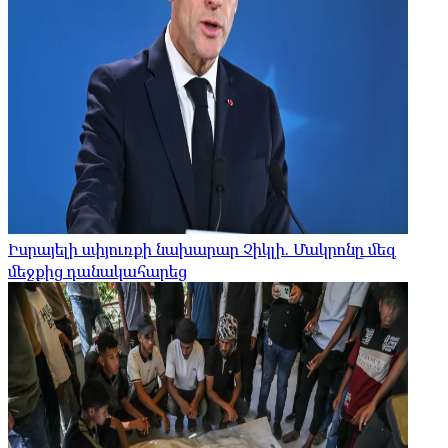
Իսրայելի սփյուռքի նախարար Չիկլի. Մակրոնը մեզ
մեջքից դանակահարեց