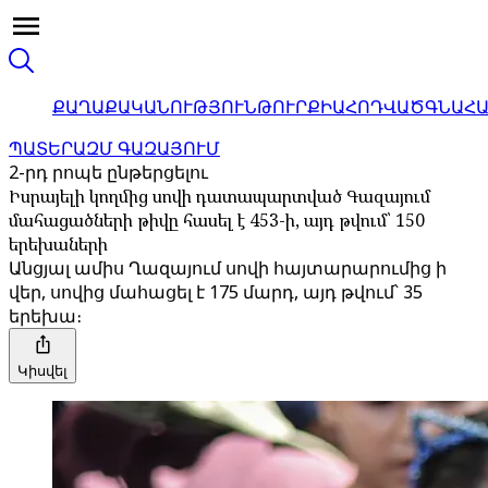
ՔԱՂԱՔԱԿԱՆՈՒԹՅՈՒՆ
ԹՈՒՐՔԻԱ
ՀՈԴՎԱԾ
ԳՆԱՀ
ՊԱՏԵՐԱԶՄ ԳԱԶԱՅՈՒՄ
2-րդ րոպե ընթերցելու
Իսրայելի կողմից սովի դատապարտված Գազայում
մահացածների թիվը հասել է 453-ի, այդ թվում՝ 150
երեխաների
Անցյալ ամիս Ղազայում սովի հայտարարումից ի
վեր, սովից մահացել է 175 մարդ, այդ թվում՝ 35
երեխա։
Կիսվել