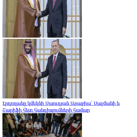
Էրդողանը կմեկնի Սաուդյան Արաբիա՝ Սալմանի և
Շարիֆի հետ հանդիպումների համար