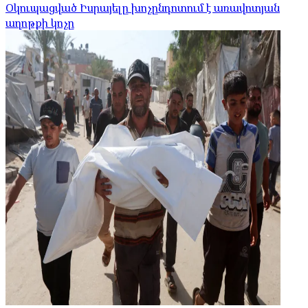
Օկուպացված Իսրայելը խոչընդոտում է առավոտյան
աղոթքի կոչը