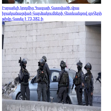
Իսրայելի կողմից Գազայի հատվածի վրա
իրականացված հարձակումների հետևանքով զոհերի
թիվը հասել է 73,382-ի