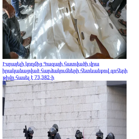
Իսրայելի կողմից Գազայի հատվածի վրա
իրականացված հարձակումների հետևանքով զոհերի
թիվը հասել է 73,382-ի