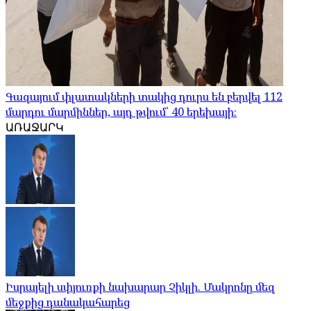
Գազայում փլատակների տակից դուրս են բերվել 112
մարդու մարմիններ, այդ թվում՝ 40 երեխայի։
ԱՌԱՋԱՐԿ
Իսրայելի սփյուռքի նախարար Չիկլի. Մակրոնը մեզ
մեջքից դանակահարեց