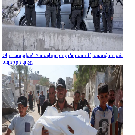
Օկուպացված Իսրայելը խոչընդոտում է առավոտյան
աղոթքի կոչը