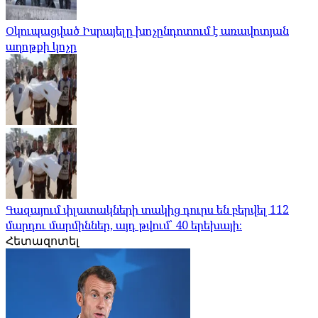
Օկուպացված Իսրայելը խոչընդոտում է առավոտյան
աղոթքի կոչը
Գազայում փլատակների տակից դուրս են բերվել 112
մարդու մարմիններ, այդ թվում՝ 40 երեխայի։
Հետազոտել