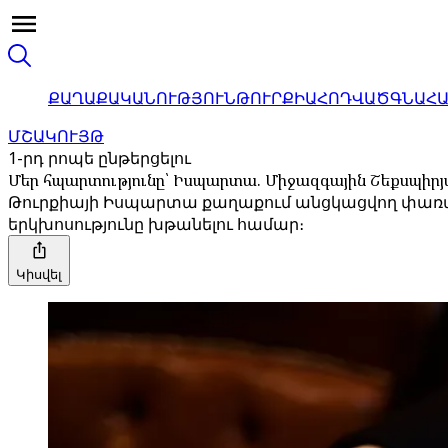
ՔԱՂԱՔԱԿԱՆՈՒԹՅՈՒՆ
ԹՈՒՐՔԻԱ
ՀՈԴՎԱԾ
ԳՆԱՀ
ՄՇԱԿՈՒՅԹ
1-րդ րոպե ընթերցելու
Մեր հպարտությունը՝ Իսպարտա. Միջազգային Շեքսպիր
Թուրքիայի Իսպարտա քաղաքում անցկացվող փառատ
երկխոսությունը խթանելու համար։
Կիսվել