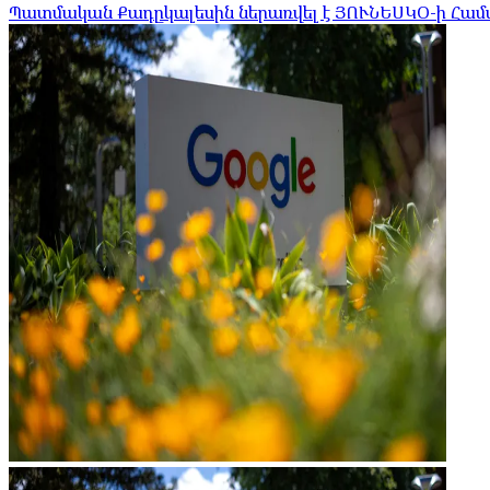
Պատմական Քադըկալեսին ներառվել է ՅՈՒՆԵՍԿՕ-ի Հա