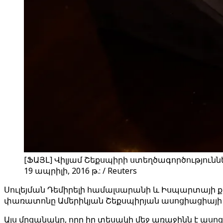
[ՖԱՅԼ] Վիլյամ Շեքսպիրի ստեղծագործությունն
19 ապրիլի, 2016 թ.: / Reuters
Սուլեյման Դեմիրելի համալսարանի և Իսպարտայ
փառատոնը Ամերիկյան Շեքսպիրյան ասոցիացիայի 
Այս մրցանակը, որը իր տեսակի մեջ առաջինն է ասո