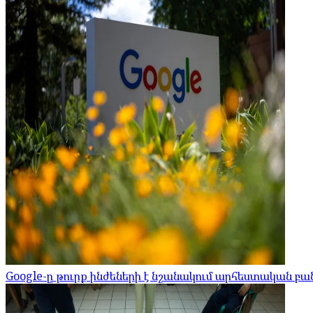
Google-ը թուրք ինժեների է նշանակում արհեստական 