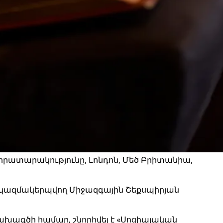
 հրատարակությունը, Լոնդոն, Մեծ Բրիտանիա,
 կազմակերպվող Միջազգային Շեքսպիրյան
նախագծի համար, շնորհվել է «Սոցիալական