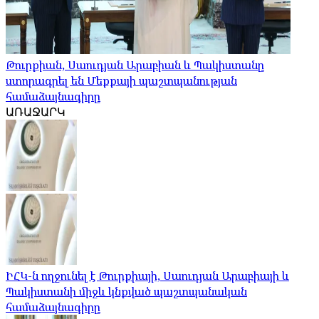
Թուրքիան, Սաուդյան Արաբիան և Պակիստանը
ստորագրել են Մեքքայի պաշտպանության
համաձայնագիրը
ԱՌԱՋԱՐԿ
ԻՀԿ-ն ողջունել է Թուրքիայի, Սաուդյան Արաբիայի և
Պակիստանի միջև կնքված պաշտպանական
համաձայնագիրը