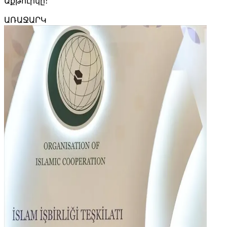
Աքթուրկը։
ԱՌԱՋԱՐԿ