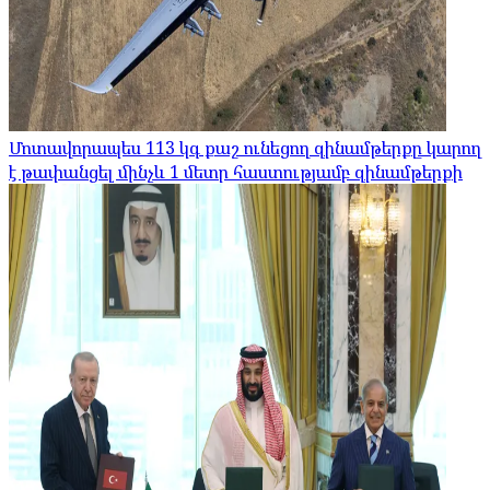
Մոտավորապես 113 կգ քաշ ունեցող զինամթերքը կարող
է թափանցել մինչև 1 մետր հաստությամբ զինամթերքի