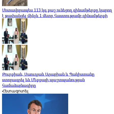
Մոտավորապես 113 կգ քաշ ունեցող զինամթերքը կարող
է թափանցել մինչև 1 մետր հաստությամբ զինամթերքի
Թուրքիան, Սաուդյան Արաբիան և Պակիստանը
ստորագրել են Մեքքայի պաշտպանության
համաձայնագիրը
Հետազոտել