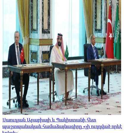
Սաուդյան Արաբիայի և Պակիստանի հետ
պաշտպանական համաձայնագիրը «չի ուղղված որևէ
երկրի»