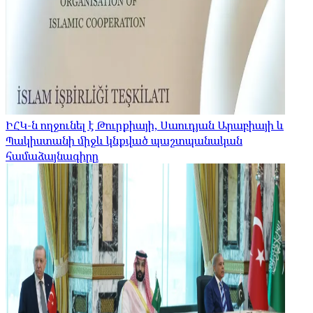
ԻՀԿ-ն ողջունել է Թուրքիայի, Սաուդյան Արաբիայի և
Պակիստանի միջև կնքված պաշտպանական
համաձայնագիրը