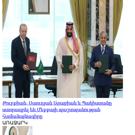
Թուրքիան, Սաուդյան Արաբիան և Պակիստանը
ստորագրել են Մեքքայի պաշտպանության
համաձայնագիրը
ԱՌԱՋԱՐԿ