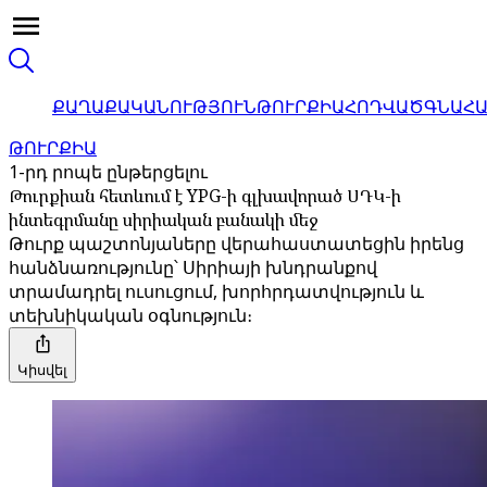
ՔԱՂԱՔԱԿԱՆՈՒԹՅՈՒՆ
ԹՈՒՐՔԻԱ
ՀՈԴՎԱԾ
ԳՆԱՀ
ԹՈՒՐՔԻԱ
1-րդ րոպե ընթերցելու
Թուրքիան հետևում է YPG-ի գլխավորած ՍԴԿ-ի
ինտեգրմանը սիրիական բանակի մեջ
Թուրք պաշտոնյաները վերահաստատեցին իրենց
հանձնառությունը՝ Սիրիայի խնդրանքով
տրամադրել ուսուցում, խորհրդատվություն և
տեխնիկական օգնություն։
Կիսվել