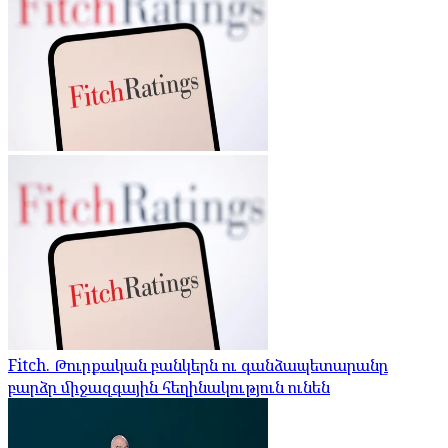
Fitch. Թուրքական բանկերն ու գանձապետարանը
բարձր միջազգային հեղինակություն ունեն