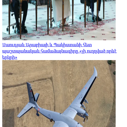
Սաուդյան Արաբիայի և Պակիստանի հետ
պաշտպանական համաձայնագիրը «չի ուղղված որևէ
երկրի»