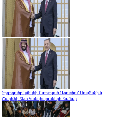
Էրդողանը կմեկնի Սաուդյան Արաբիա՝ Սալմանի և
Շարիֆի հետ հանդիպումների համար