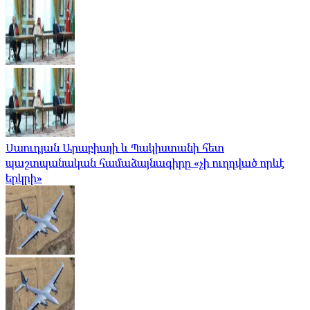
Սաուդյան Արաբիայի և Պակիստանի հետ
պաշտպանական համաձայնագիրը «չի ուղղված որևէ
երկրի»