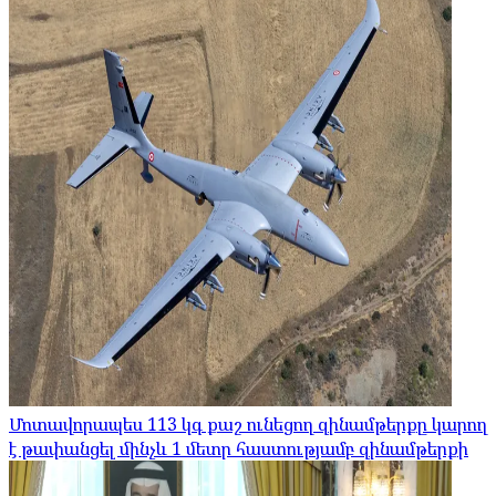
Մոտավորապես 113 կգ քաշ ունեցող զինամթերքը կարող
է թափանցել մինչև 1 մետր հաստությամբ զինամթերքի