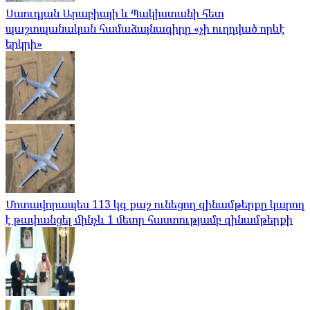
Սաուդյան Արաբիայի և Պակիստանի հետ
պաշտպանական համաձայնագիրը «չի ուղղված որևէ
երկրի»
Մոտավորապես 113 կգ քաշ ունեցող զինամթերքը կարող
է թափանցել մինչև 1 մետր հաստությամբ զինամթերքի