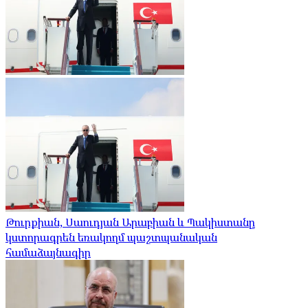
Թուրքիան, Սաուդյան Արաբիան և Պակիստանը
կստորագրեն եռակողմ պաշտպանական
համաձայնագիր