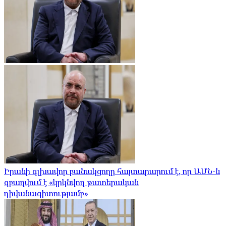
Իրանի գլխավոր բանակցողը հայտարարում է, որ ԱՄՆ-ն
զբաղվում է «կրկնվող թատերական
դիվանագիտությամբ»