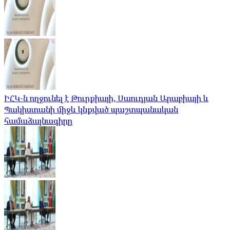
ԻՀԿ-ն ողջունել է Թուրքիայի, Սաուդյան Արաբիայի և
Պակիստանի միջև կնքված պաշտպանական
համաձայնագիրը