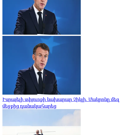
Իսրայելի սփյուռքի նախարար Չիկլի. Մակրոնը մեզ
մեջքից դանակահարեց