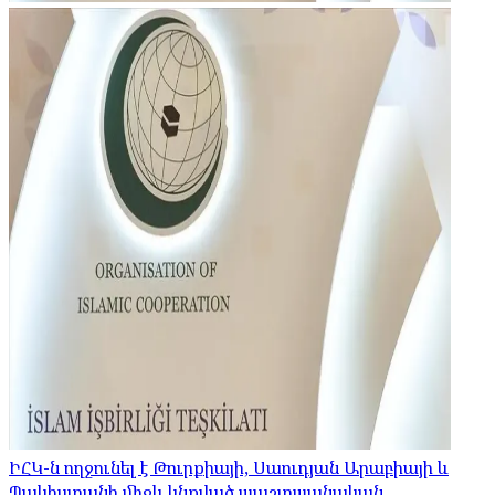
ԻՀԿ-ն ողջունել է Թուրքիայի, Սաուդյան Արաբիայի և
Պակիստանի միջև կնքված պաշտպանական