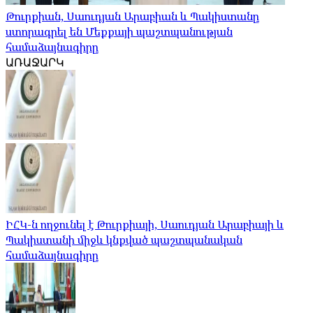
Թուրքիան, Սաուդյան Արաբիան և Պակիստանը
ստորագրել են Մեքքայի պաշտպանության
համաձայնագիրը
ԱՌԱՋԱՐԿ
ԻՀԿ-ն ողջունել է Թուրքիայի, Սաուդյան Արաբիայի և
Պակիստանի միջև կնքված պաշտպանական
համաձայնագիրը