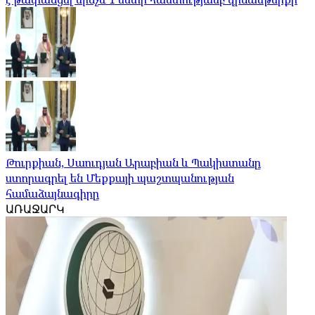
Թուրքիան, Սաուդյան Արաբիան և Պակիստանը
ստորագրել են Մեքքայի պաշտպանության
համաձայնագիրը
ԱՌԱՋԱՐԿ