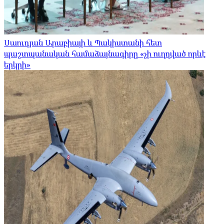
Սաուդյան Արաբիայի և Պակիստանի հետ
պաշտպանական համաձայնագիրը «չի ուղղված որևէ
երկրի»