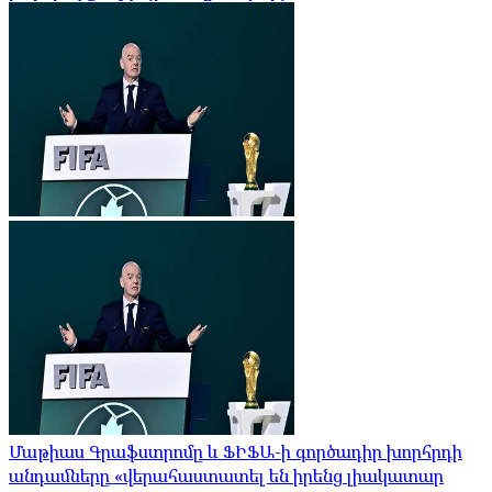
Մաթիաս Գրաֆստրոմը և ՖԻՖԱ-ի գործադիր խորհրդի
անդամները «վերահաստատել են իրենց լիակատար