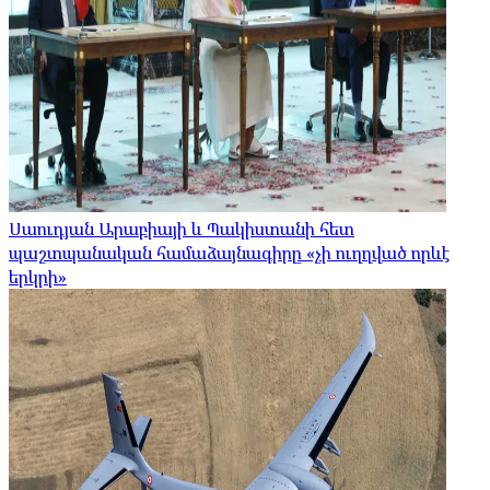
Սաուդյան Արաբիայի և Պակիստանի հետ
պաշտպանական համաձայնագիրը «չի ուղղված որևէ
երկրի»