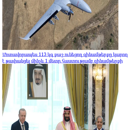
Մոտավորապես 113 կգ քաշ ունեցող զինամթերքը կարող
է թափանցել մինչև 1 մետր հաստությամբ զինամթերքի