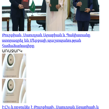
Թուրքիան, Սաուդյան Արաբիան և Պակիստանը
ստորագրել են Մեքքայի պաշտպանության
համաձայնագիրը
ԱՌԱՋԱՐԿ
ԻՀԿ-ն ողջունել է Թուրքիայի, Սաուդյան Արաբիայի և