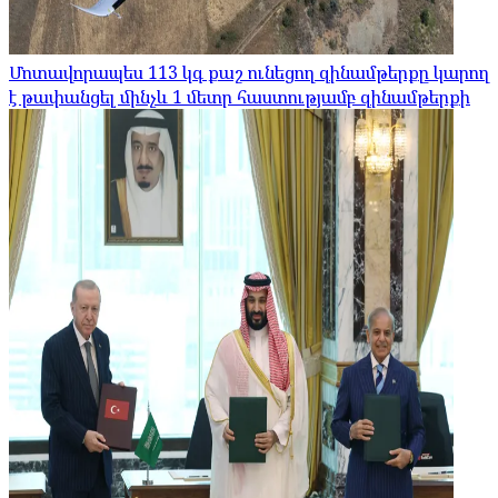
Մոտավորապես 113 կգ քաշ ունեցող զինամթերքը կարող
է թափանցել մինչև 1 մետր հաստությամբ զինամթերքի