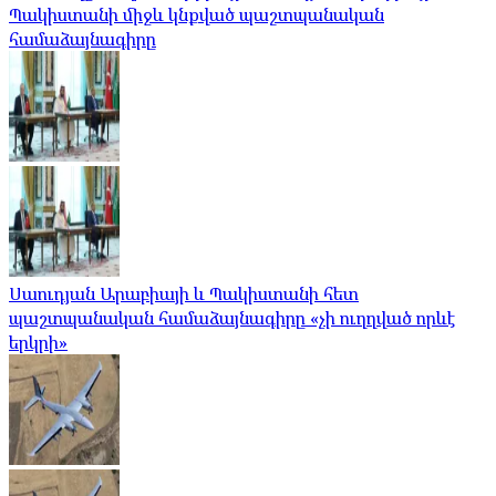
Պակիստանի միջև կնքված պաշտպանական
համաձայնագիրը
Սաուդյան Արաբիայի և Պակիստանի հետ
պաշտպանական համաձայնագիրը «չի ուղղված որևէ
երկրի»