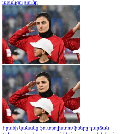
աջակցությունը
Իրանի կանանց ֆուտբոլիստուհիները դարձան