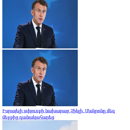
Իսրայելի սփյուռքի նախարար Չիկլի. Մակրոնը մեզ
մեջքից դանակահարեց