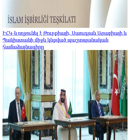
ԻՀԿ-ն ողջունել է Թուրքիայի, Սաուդյան Արաբիայի և
Պակիստանի միջև կնքված պաշտպանական
համաձայնագիրը