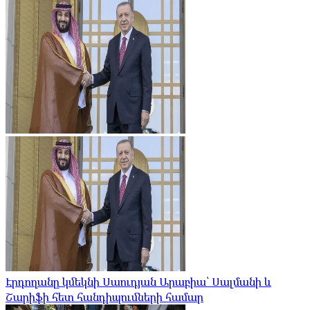
Էրդողանը կմեկնի Սաուդյան Արաբիա՝ Սալմանի և
Շարիֆի հետ հանդիպումների համար