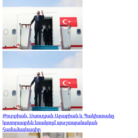
Թուրքիան, Սաուդյան Արաբիան և Պակիստանը
կստորագրեն եռակողմ պաշտպանական
համաձայնագիր