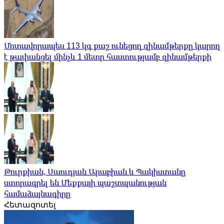
Մոտավորապես 113 կգ քաշ ունեցող զինամթերքը կարող
է թափանցել մինչև 1 մետր հաստությամբ զինամթերքի
Թուրքիան, Սաուդյան Արաբիան և Պակիստանը
ստորագրել են Մեքքայի պաշտպանության
համաձայնագիրը
Հետազոտել