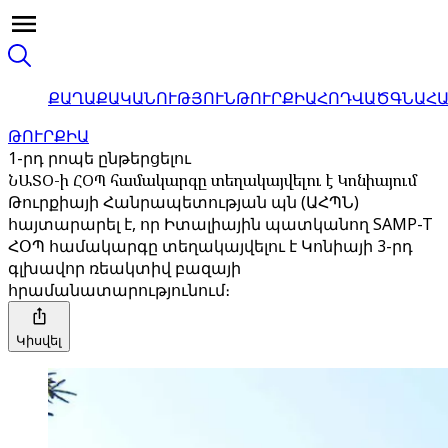
ՔԱՂԱՔԱԿԱՆՈՒԹՅՈՒՆ
ԹՈՒՐՔԻԱ
ՀՈԴՎԱԾ
ԳՆԱՀ
ԹՈՒՐՔԻԱ
1-րդ րոպե ընթերցելու
ՆԱՏՕ-ի ՀՕՊ համակարգը տեղակայվելու է Կոնիայում
Թուրքիայի Հանրապետության պն (ԱՀՊՆ)
հայտարարել է, որ Իտալիային պատկանող SAMP-T
ՀՕՊ համակարգը տեղակայվելու է Կոնիայի 3-րդ
գլխավոր ռեակտիվ բազայի
հրամանատարությունում։
Կիսվել