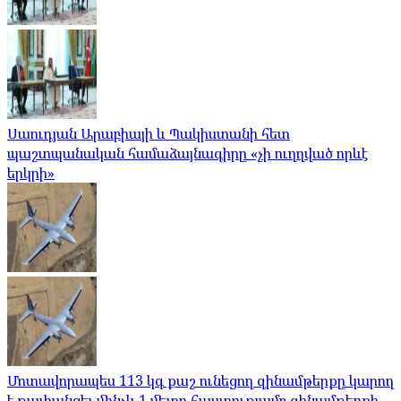
Սաուդյան Արաբիայի և Պակիստանի հետ
պաշտպանական համաձայնագիրը «չի ուղղված որևէ
երկրի»
Մոտավորապես 113 կգ քաշ ունեցող զինամթերքը կարող
է թափանցել մինչև 1 մետր հաստությամբ զինամթերքի