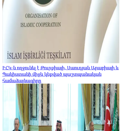
ԻՀԿ-ն ողջունել է Թուրքիայի, Սաուդյան Արաբիայի և
Պակիստանի միջև կնքված պաշտպանական
համաձայնագիրը