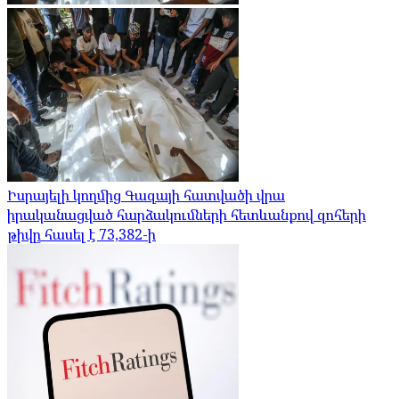
Իսրայելի կողմից Գազայի հատվածի վրա
իրականացված հարձակումների հետևանքով զոհերի
թիվը հասել է 73,382-ի