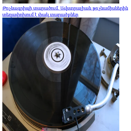
Թռչնագրիպի տարածում. Ավստրալիան թռչնամիսներին
տեղափոխում է փակ տարածքներ