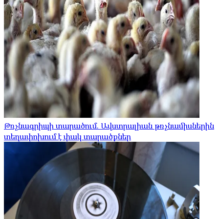
Թռչնագրիպի տարածում. Ավստրալիան թռչնամիսներին
տեղափոխում է փակ տարածքներ