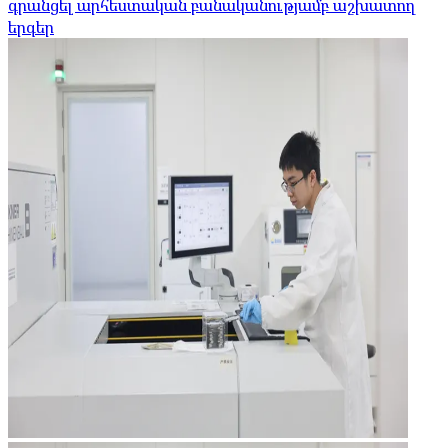
գրանցել արհեստական ​​բանականությամբ աշխատող
երգեր