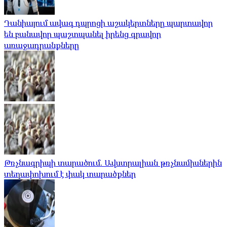
Դանիայում ավագ դպրոցի աշակերտները պարտավոր
են բանավոր պաշտպանել իրենց գրավոր
առաջադրանքները
Թռչնագրիպի տարածում. Ավստրալիան թռչնամիսներին
տեղափոխում է փակ տարածքներ