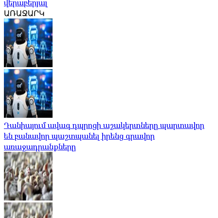
վերաբերյալ
ԱՌԱՋԱՐԿ
Դանիայում ավագ դպրոցի աշակերտները պարտավոր
են բանավոր պաշտպանել իրենց գրավոր
առաջադրանքները