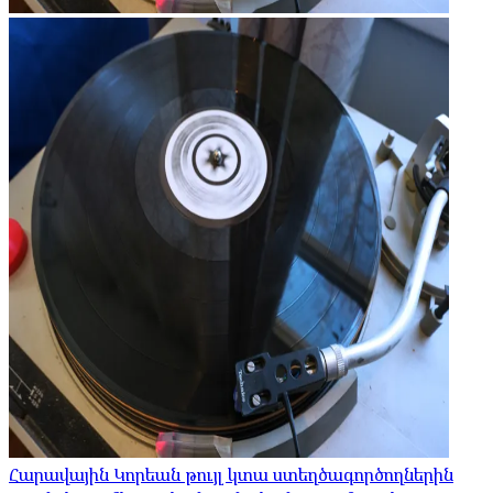
Հարավային Կորեան թույլ կտա ստեղծագործողներին