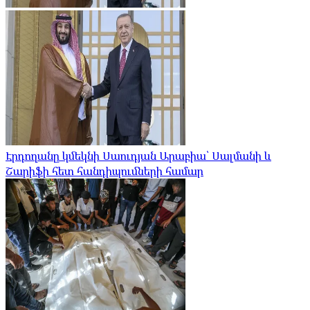
Էրդողանը կմեկնի Սաուդյան Արաբիա՝ Սալմանի և
Շարիֆի հետ հանդիպումների համար