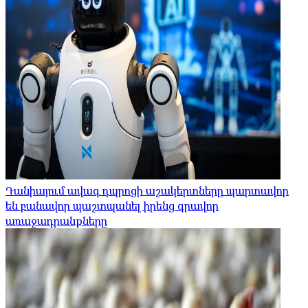
Դանիայում ավագ դպրոցի աշակերտները պարտավոր
են բանավոր պաշտպանել իրենց գրավոր
առաջադրանքները