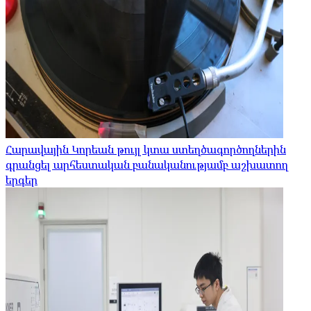
Հարավային Կորեան թույլ կտա ստեղծագործողներին
գրանցել արհեստական ​​բանականությամբ աշխատող
երգեր