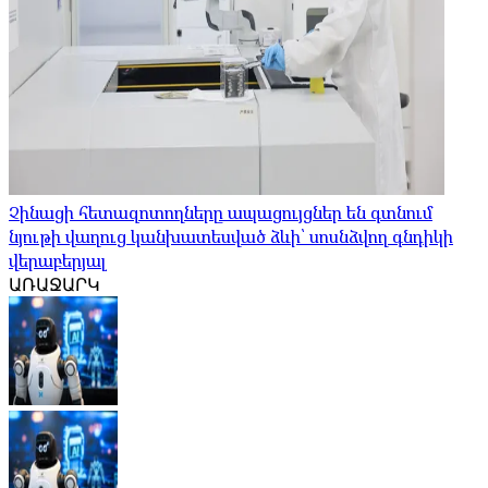
Չինացի հետազոտողները ապացույցներ են գտնում
նյութի վաղուց կանխատեսված ձևի՝ սոսնձվող գնդիկի
վերաբերյալ
ԱՌԱՋԱՐԿ