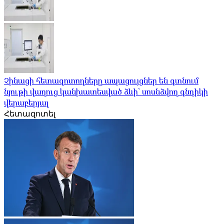
Չինացի հետազոտողները ապացույցներ են գտնում
նյութի վաղուց կանխատեսված ձևի՝ սոսնձվող գնդիկի
վերաբերյալ
Հետազոտել