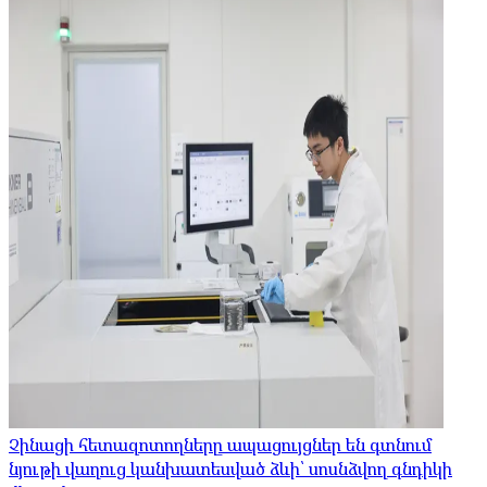
Չինացի հետազոտողները ապացույցներ են գտնում
նյութի վաղուց կանխատեսված ձևի՝ սոսնձվող գնդիկի