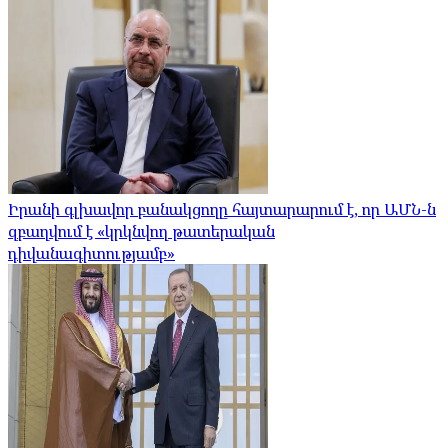
Իրանի գլխավոր բանակցողը հայտարարում է, որ ԱՄՆ-ն
զբաղվում է «կրկնվող թատերական
դիվանագիտությամբ»