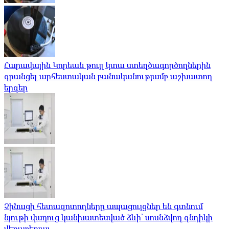
Հարավային Կորեան թույլ կտա ստեղծագործողներին
գրանցել արհեստական ​​բանականությամբ աշխատող
երգեր
Չինացի հետազոտողները ապացույցներ են գտնում
նյութի վաղուց կանխատեսված ձևի՝ սոսնձվող գնդիկի
վերաբերյալ