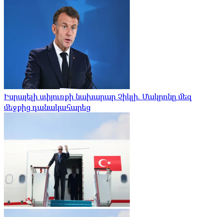
Իսրայելի սփյուռքի նախարար Չիկլի. Մակրոնը մեզ
մեջքից դանակահարեց