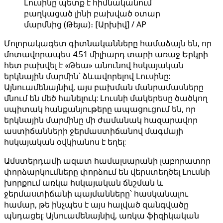
Լուսինը պետք է հիմնականում
բաղկացած լինի բախված օտար
մարմնից (Թեյա)։ [Արխիվ] / AP
Մոլորակագետ գիտնականները համաձայն են, որ
մոտավորապես 4.51 միլիարդ տարի առաջ Երկրի
հետ բախվել է «Թեա» անունով հսկայական
երկնային մարմին՝ ձևավորելով Լուսինը:
Այնուամենայնիվ, այս բախման մանրամասները
մնում են մեծ հանելուկ: Լուսնի մակերեսը ծածկող
սպիտակ հանքանյութերը ապացուցում են, որ
երկնային մարմինը մի ժամանակ հազարավոր
աստիճանների ջերմաստիճանով մագմայի
հսկայական օվկիանոս է եղել:
Ամստերդամի ազատ համալսարանի լաբորատոր
փորձարկումները փորձում են վերստեղծել Լուսնի
խորքում առկա հսկայական ճնշման և
ջերմաստիճանի պայմանները՝ հասկանալու
համար, թե ինչպես է այս հալված զանգվածը
պնդացել: Այնուամենայնիվ, առկա ֆիզիկական