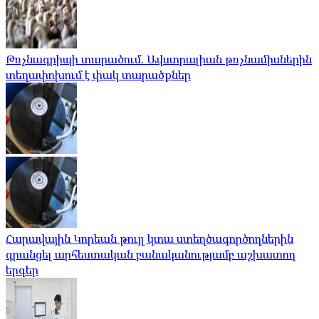
Թռչնագրիպի տարածում. Ավստրալիան թռչնամիսներին
տեղափոխում է փակ տարածքներ
Հարավային Կորեան թույլ կտա ստեղծագործողներին
գրանցել արհեստական ​​բանականությամբ աշխատող
երգեր