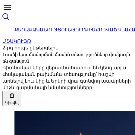
ՔԱՂԱՔԱԿԱՆՈՒԹՅՈՒՆ
ԹՈՒՐՔԻԱ
ՀՈԴՎԱԾ
ԳՆԱՀ
ՄՇԱԿՈՒՅԹ
2-րդ րոպե ընթերցելու
Լուսնի կազմավորման մասին տեսությունները փակուղի
են գտնվում
Գիտնականները վերագնահատում են կեսդարյա
«հսկայական բախման» տեսությունը՝ հաշվի
առնելով Լուսնից և Երկրի վրա գտնվող ապարների
միջև զարմանալի նմանությունները։
Կիսվել