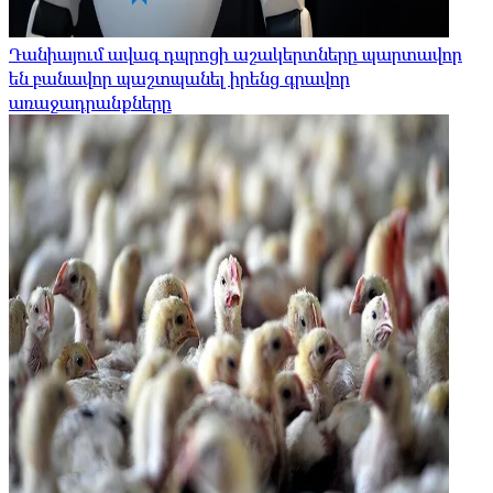
Դանիայում ավագ դպրոցի աշակերտները պարտավոր
են բանավոր պաշտպանել իրենց գրավոր
առաջադրանքները