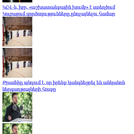
ԿՀՎ-ն, իբր, «աշխատանքային խումբ» է ստեղծում
Կուբայում գործողությունները ընդլայնելու համար
Թրամփը պնդում է, որ իրենք կանգնեցրել են անկանոն
ներգաղթյալների հոսքը