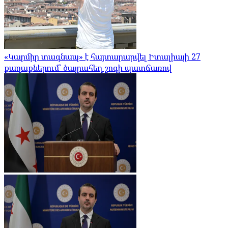
«Կարմիր տագնապ» է հայտարարվել Իտալիայի 27
քաղաքներում՝ ծայրահեղ շոգի պատճառով