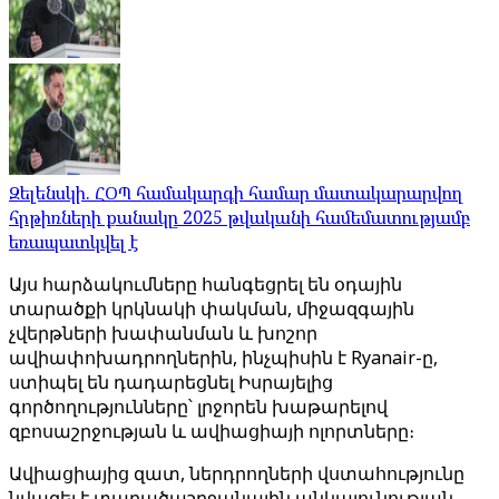
Զելենսկի. ՀՕՊ համակարգի համար մատակարարվող
հրթիռների քանակը 2025 թվականի համեմատությամբ
եռապատկվել է
Այս հարձակումները հանգեցրել են օդային
տարածքի կրկնակի փակման, միջազգային
չվերթների խափանման և խոշոր
ավիափոխադրողներին, ինչպիսին է Ryanair-ը,
ստիպել են դադարեցնել Իսրայելից
գործողությունները՝ լրջորեն խաթարելով
զբոսաշրջության և ավիացիայի ոլորտները։
Ավիացիայից զատ, ներդրողների վստահությունը
նվազել է տարածաշրջանային անկայունության