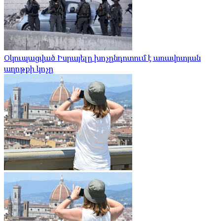
Օկուպացված Իսրայելը խոչընդոտում է առավոտյան
աղոթքի կոչը