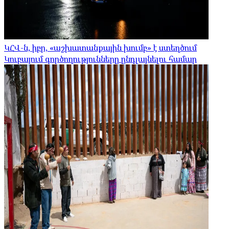
ԿՀՎ-ն, իբր, «աշխատանքային խումբ» է ստեղծում
Կուբայում գործողությունները ընդլայնելու համար