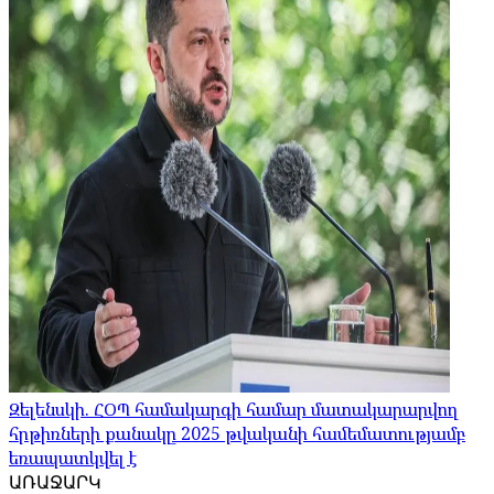
Զելենսկի. ՀՕՊ համակարգի համար մատակարարվող
հրթիռների քանակը 2025 թվականի համեմատությամբ
եռապատկվել է
ԱՌԱՋԱՐԿ