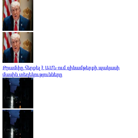
Թրամփը հերքել է ԱՄՆ-ում զինամթերքի պակասի
մասին տեղեկությունները