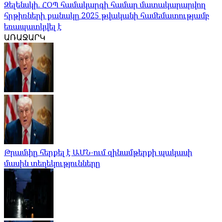
Զելենսկի. ՀՕՊ համակարգի համար մատակարարվող
հրթիռների քանակը 2025 թվականի համեմատությամբ
եռապատկվել է
ԱՌԱՋԱՐԿ
Թրամփը հերքել է ԱՄՆ-ում զինամթերքի պակասի
մասին տեղեկությունները