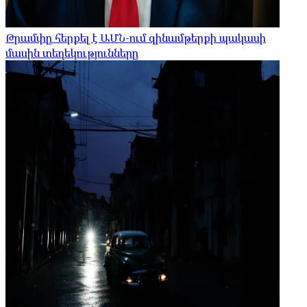
Թրամփը հերքել է ԱՄՆ-ում զինամթերքի պակասի
մասին տեղեկությունները