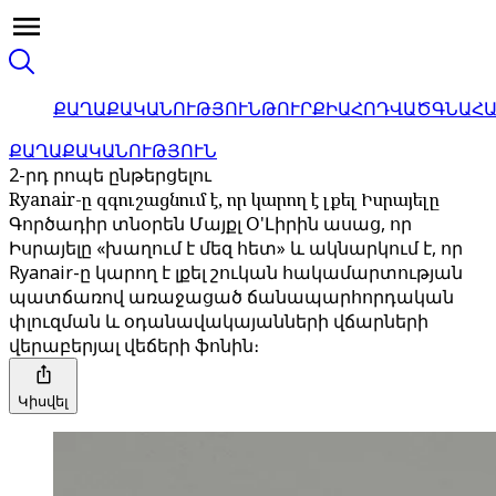
ՔԱՂԱՔԱԿԱՆՈՒԹՅՈՒՆ
ԹՈՒՐՔԻԱ
ՀՈԴՎԱԾ
ԳՆԱՀ
ՔԱՂԱՔԱԿԱՆՈՒԹՅՈՒՆ
2-րդ րոպե ընթերցելու
Ryanair-ը զգուշացնում է, որ կարող է լքել Իսրայելը
Գործադիր տնօրեն Մայքլ Օ'Լիրին ասաց, որ
Իսրայելը «խաղում է մեզ հետ» և ակնարկում է, որ
Ryanair-ը կարող է լքել շուկան հակամարտության
պատճառով առաջացած ճանապարհորդական
փլուզման և օդանավակայանների վճարների
վերաբերյալ վեճերի ֆոնին։
Կիսվել