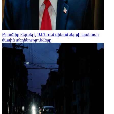
Թրամփը հերքել է ԱՄՆ-ում զինամթերքի պակասի
մասին տեղեկությունները