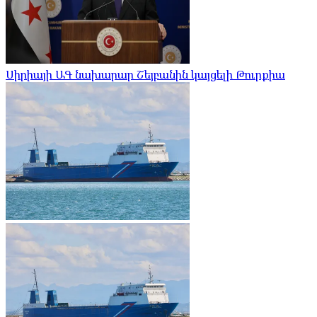
Սիրիայի ԱԳ նախարար Շեյբանին կայցելի Թուրքիա