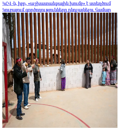
ԿՀՎ-ն, իբր, «աշխատանքային խումբ» է ստեղծում
Կուբայում գործողությունները ընդլայնելու համար