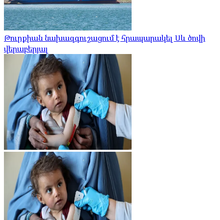
Թուրքիան նախազգուշացում է հրապարակել Սև ծովի
վերաբերյալ