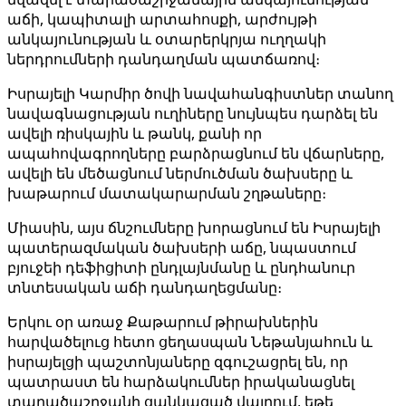
աճի, կապիտալի արտահոսքի, արժույթի
անկայունության և օտարերկրյա ուղղակի
ներդրումների դանդաղման պատճառով։
Իսրայելի Կարմիր ծովի նավահանգիստներ տանող
նավագնացության ուղիները նույնպես դարձել են
ավելի ռիսկային և թանկ, քանի որ
ապահովագրողները բարձրացնում են վճարները,
ավելի են մեծացնում ներմուծման ծախսերը և
խաթարում մատակարարման շղթաները։
Միասին, այս ճնշումները խորացնում են Իսրայելի
պատերազմական ծախսերի աճը, նպաստում
բյուջեի դեֆիցիտի ընդլայնմանը և ընդհանուր
տնտեսական աճի դանդաղեցմանը։
Երկու օր առաջ Քաթարում թիրախներին
հարվածելուց հետո ցեղասպան Նեթանյահուն և
իսրայելցի պաշտոնյաները զգուշացրել են, որ
պատրաստ են հարձակումներ իրականացնել
տարածաշրջանի ցանկացած վայրում, եթե