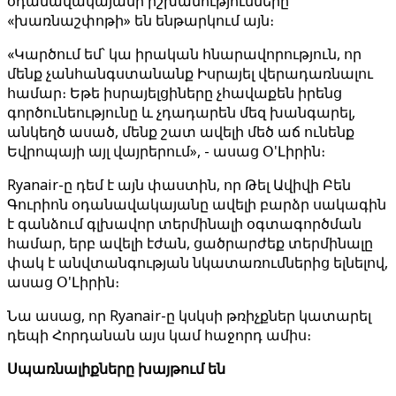
օդանավակայանի իշխանությունները
«խառնաշփոթի» են ենթարկում այն։
«Կարծում եմ՝ կա իրական հնարավորություն, որ
մենք չանհանգստանանք Իսրայել վերադառնալու
համար։ Եթե իսրայելցիները չհավաքեն իրենց
գործունեությունը և չդադարեն մեզ խանգարել,
անկեղծ ասած, մենք շատ ավելի մեծ աճ ունենք
Եվրոպայի այլ վայրերում», - ասաց Օ'Լիրին։
Ryanair-ը դեմ է այն փաստին, որ Թել Ավիվի Բեն
Գուրիոն օդանավակայանը ավելի բարձր սակագին
է գանձում գլխավոր տերմինալի օգտագործման
համար, երբ ավելի էժան, ցածրարժեք տերմինալը
փակ է անվտանգության նկատառումներից ելնելով,
ասաց Օ'Լիրին։
Նա ասաց, որ Ryanair-ը կսկսի թռիչքներ կատարել
դեպի Հորդանան այս կամ հաջորդ ամիս։
Սպառնալիքները խայթում են