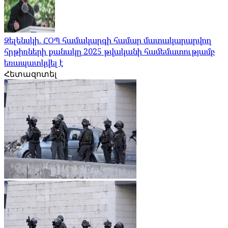
Զելենսկի. ՀՕՊ համակարգի համար մատակարարվող
հրթիռների քանակը 2025 թվականի համեմատությամբ
եռապատկվել է
Հետազոտել