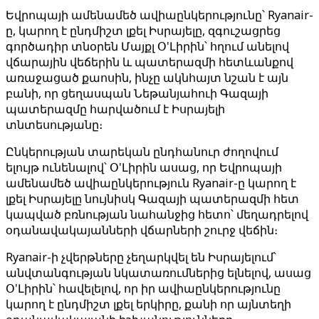
Եվրոպայի ամենամեծ ավիաընկերությունը՝ Ryanair-
ը, կարող է ընդմիշտ լքել Իսրայելը, զգուշացրեց
գործադիր տնօրեն Մայքլ Օ'Լիրին՝ հղում անելով
վճարային վեճերին և պատերազմի հետևանքով
առաջացած քաոսին, ինչը ակնհայտ նշան է այն
բանի, որ ցեղասպան Նեթանյահուի Գազայի
պատերազմը հարվածում է Իսրայելի
տնտեսությանը։
Ընկերության տարեկան ընդհանուր ժողովում
ելույթ ունենալով՝ Օ'Լիրին ասաց, որ Եվրոպայի
ամենամեծ ավիաընկերություն Ryanair-ը կարող է
լքել Իսրայելը նույնիսկ Գազայի պատերազմի հետ
կապված բռնության նահանջից հետո՝ մեղադրելով
օդանավակայանների վճարների շուրջ վեճին։
Ryanair-ի չվերթները չեղարկվել են Իսրայելում՝
անվտանգության նկատառումներից ելնելով, ասաց
Օ'Լիրին՝ հավելելով, որ իր ավիաընկերությունը
կարող է ընդմիշտ լքել երկիրը, քանի որ այնտեղի